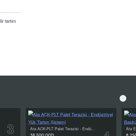
ir tartım
skı
oğru model;
de yapısı,
l basküller
Ata ACK-PLT Palet Terazisi - Endüstriyel Yük Tartım Sistemi
38.500,00TL
8.25