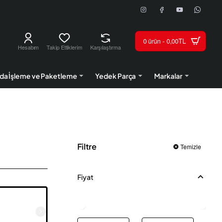
0 ürün - 0,00TL
Hesabım
Takip Ettiklerim
Karşılaştırma
da İşleme ve Paketleme
Yedek Parça
Markalar
Filtre
Temizle
Fiyat