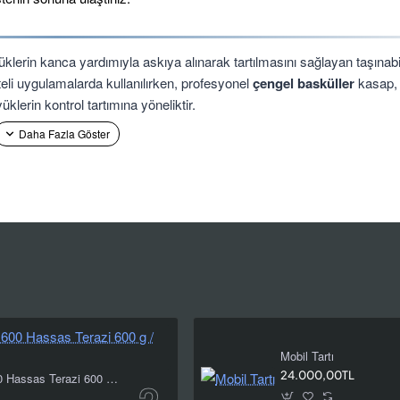
klerin kanca yardımıyla askıya alınarak tartılmasını sağlayan taşınabil
siteli uygulamalarda kullanılırken, profesyonel
çengel basküller
kasap,
lerin kontrol tartımına yöneliktir.
siteli kompakt dijital el tartısı modellerinden 200–500 kg taşınabilir a
profesyonel çözümlere kadar farklı ihtiyaçlara uygun ürünler bulunur. D
 tipi ve kullanım amacı birlikte değerlendirilerek seçilmelidir.
daki Fark Nedir?
 yerine askıya alarak tartma prensibiyle çalışır. Ancak cihazların göv
pakt el kantarları elde taşınabilen yüklerde pratiklik sağlarken, çenge
ol edilmesine yöneliktir.
Mobil Tartı
24.000,00TL
Desis BTU 600 Hassas Terazi 600 g / 0,01 g