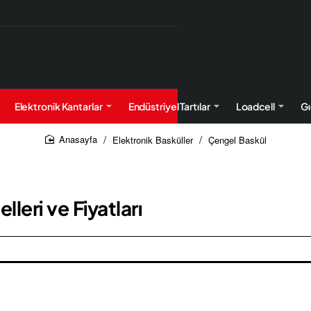
Elektronik Kantarlar
Endüstriyel Tartılar
Loadcell
Gı
Elektronik Basküller
Çengel Baskül
home
leri ve Fiyatları