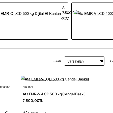
Ata EMR-C-LCD 500 kg Dijital Et Kantarı
7.500,00TL
Sırala:
G
okta var
Ata Tartı
 Kargo
Ü
Ata EMR-V-LCD 500 kg Çengel Baskül
7.500,00TL
Sepete Ekle