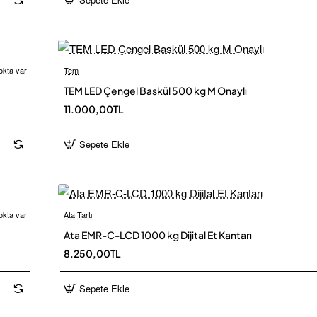
okta var
Tem
 Kargo
Ü
TEM LED Çengel Baskül 500 kg M Onaylı
11.000,00TL
Sepete Ekle
okta var
Ata Tartı
 Kargo
Ü
Ata EMR-C-LCD 1000 kg Dijital Et Kantarı
8.250,00TL
Sepete Ekle