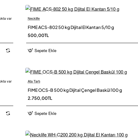
okta var
Necklife
 Kargo
FIME ACS-802 50 kg Dijital El Kantarı 5/10 g
500,00TL
Sepete Ekle
okta var
Ata Tartı
Yeni
FIME OCS-B 500 kg Dijital Çengel Baskül 100 g
2.750,00TL
Sepete Ekle