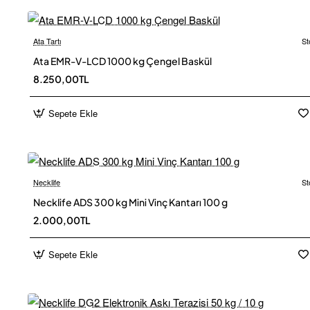
Ata Tartı
St
Ücretsiz
Ata EMR-V-LCD 1000 kg Çengel Baskül
8.250,00TL
Sepete Ekle
Necklife
St
Necklife ADS 300 kg Mini Vinç Kantarı 100 g
2.000,00TL
Sepete Ekle