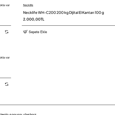
okta var
Necklife
Necklife WH-C200 200 kg Dijital El Kantarı 100 g
2.000,00TL
Sepete Ekle
okta var
stenin sonuna ulaştınız.