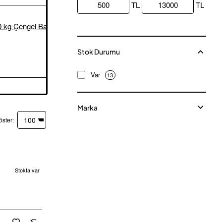
TL
TL
Ata EMR-V-LCD 1000 kg Çengel Baskül
8.250,00TL
Ata EMR-V-LCD 2000 kg Çengel Baskül
13.000,00TL
Stok Durumu
Var
13
Marka
öster:
Stokta var
cretsiz Kargo