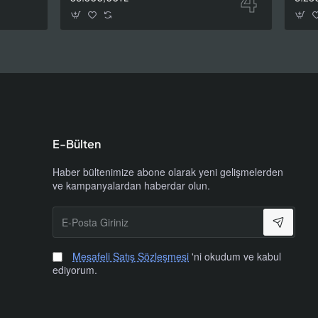
a akü
ilir.
erir. 50,
ılabilir.
E-Bülten
Haber bültenimize abone olarak yeni gelişmelerden
ve kampanyalardan haberdar olun.
E-
Posta
ğır askılı
Giriniz
 endüstriyel
Mesafeli Satış Sözleşmesi
'ni okudum ve kabul
ediyorum.