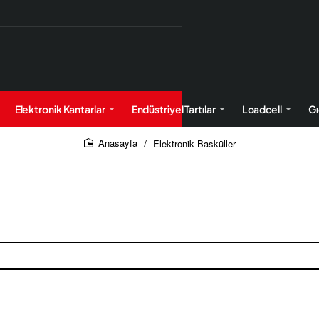
Elektronik Kantarlar
Endüstriyel Tartılar
Loadcell
Gı
Elektronik Basküller
home