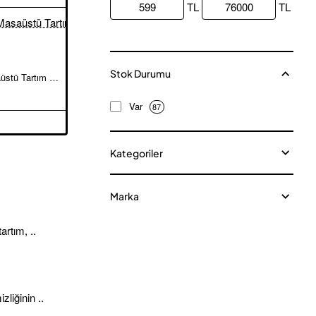
TL
TL
Stok Durumu
Ata EMR 50×60 cm Masaüstü Tartım Baskülü
Ata EMR 60×70 cm Masaüstü Tartım Baskülü
11.000,00TL
Var
87
Kategoriler
Marka
artım, ..
liğinin ..