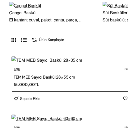
Çengel Baskül
Süt Basküller
El kantarı; çuval, paket, çanta, parça, ..
Süt baskülü; sü
Ürün Karşılaştır
Tem
St
Ücretsiz
TEM MEB Sayıcı Baskül 28×35 cm
15.000,00TL
Sepete Ekle
Tem
St