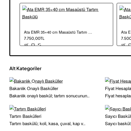
Ata EMR 35×40 cm Masaüstü Tartım Baskülü
7.750,00TL
7.50
Alt Kategoriler
Bakanlık Onaylı Basküller
Fiyat Hesapla
Bakanlık onaylı baskül; tartım sonucunun..
Fiyat hesapla
Tartım Baskülleri
Sayıcı Baskül
Tartım baskülü; koli, kasa, çuval, kap v..
Sayıcı baskül;