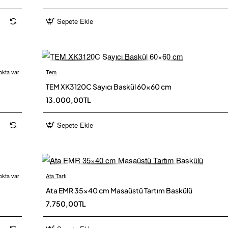
Sepete Ekle
okta var
Tem
Yeni
TEM XK3120C Sayıcı Baskül 60×60 cm
 Kargo
Ü
13.000,00TL
Sepete Ekle
okta var
Ata Tartı
Yeni
Ü
Ata EMR 35×40 cm Masaüstü Tartım Baskülü
 Kargo
7.750,00TL