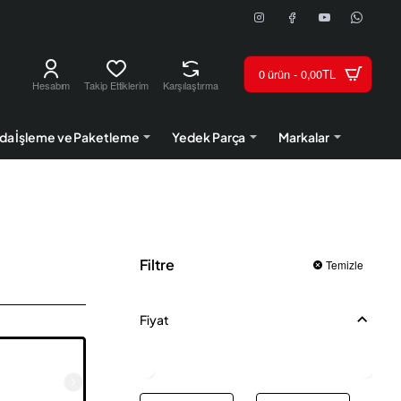
0 ürün - 0,00TL
Hesabım
Takip Ettiklerim
Karşılaştırma
da İşleme ve Paketleme
Yedek Parça
Markalar
Filtre
Temizle
Fiyat