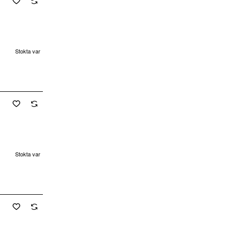
Stokta var
🔥 Çok Satan
cretsiz Kargo
Stokta var
cretsiz Kargo