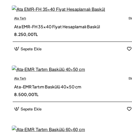
Ata Tartı
St
Ata EMR-FH 35×40 Fiyat Hesaplamalı Baskül
Ücretsiz
8.250,00TL
Sepete Ekle
Ata Tartı
St
Ücretsiz
Ata-EMR Tartım Baskülü 40×50 cm
8.500,00TL
Sepete Ekle