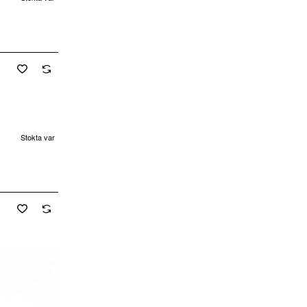
cretsiz Kargo
Stokta var
Yeni
cretsiz Kargo