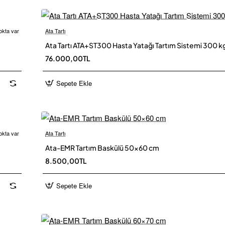
okta var
Ata Tartı
Yeni
Ü
Ata Tartı ATA+ST300 Hasta Yatağı Tartım Sistemi 300 kg
 Kargo
76.000,00TL
Sepete Ekle
okta var
Ata Tartı
 Kargo
Ü
Ata-EMR Tartım Baskülü 50×60 cm
8.500,00TL
Sepete Ekle