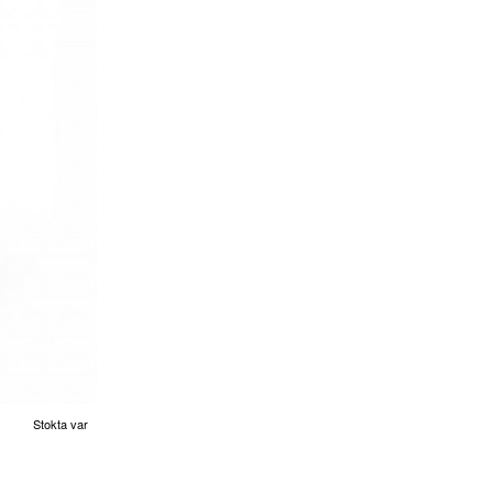
Stokta var
Yeni
cretsiz Kargo