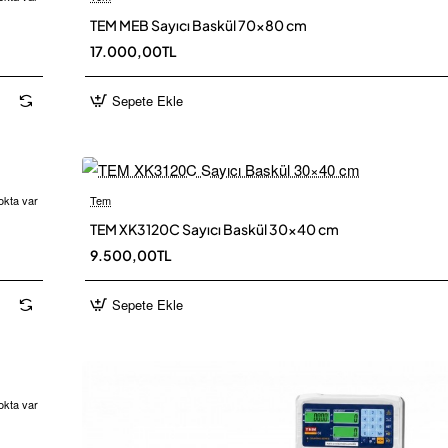
TEM MEB Sayıcı Baskül 70×80 cm
 Kargo
Ü
17.000,00TL
Sepete Ekle
okta var
Tem
Yeni
TEM XK3120C Sayıcı Baskül 30×40 cm
 Kargo
Ü
9.500,00TL
Sepete Ekle
okta var
Yeni
 Kargo