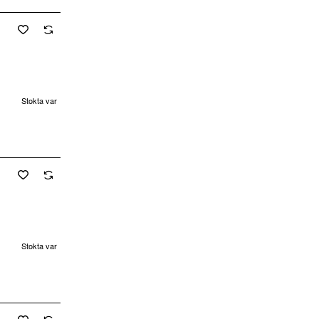
Stokta var
Yeni
cretsiz Kargo
Stokta var
cretsiz Kargo