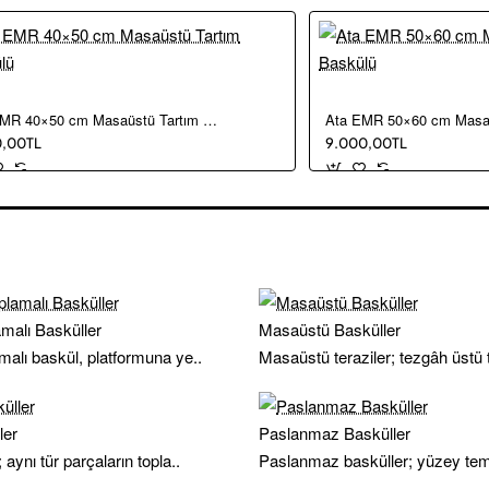
Ata EMR 40×50 cm Masaüstü Tartım Baskülü
0,00TL
9.000,00TL
malı Basküller
Masaüstü Basküller
malı baskül, platformuna ye..
Masaüstü teraziler; tezgâh üstü t
ler
Paslanmaz Basküller
 aynı tür parçaların topla..
Paslanmaz basküller; yüzey temiz