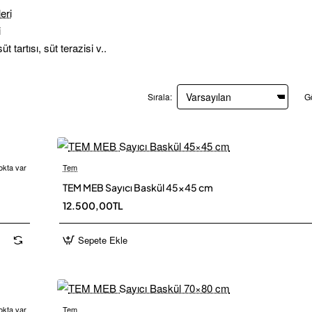
i
t tartısı, süt terazisi v..
Sırala:
G
okta var
Tem
 Kargo
Ü
TEM MEB Sayıcı Baskül 45×45 cm
12.500,00TL
Sepete Ekle
okta var
Tem
Yeni