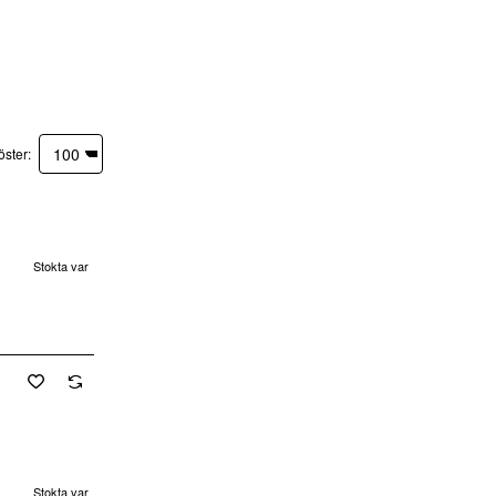
öster:
Stokta var
cretsiz Kargo
Stokta var
Yeni