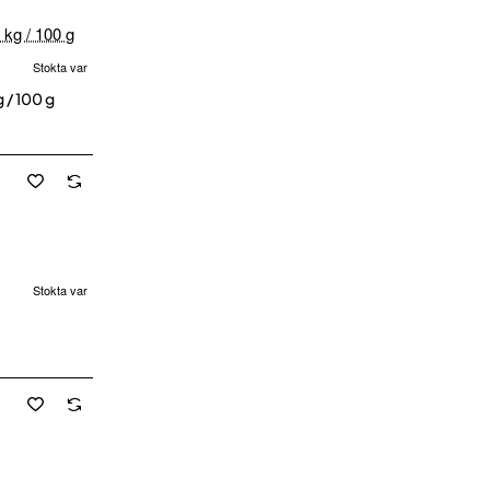
Stokta var
cretsiz Kargo
 / 100 g
Stokta var
cretsiz Kargo