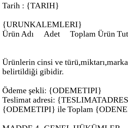
Tarih : {TARIH}
{URUNKALEMLERI}
Ürün Adı Adet Toplam Ürün Tut
Ürünlerin cinsi ve türü,miktarı,marka
belirtildiği gibidir.
Ödeme şekli: {ODEMETIPI}
Teslimat adresi: {TESLIMATADRE
{ODEMETIPI} ile Toplam {ODE