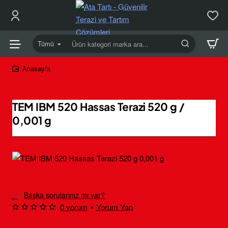
Tümü
Ürün
kategori
marka
home
ara...
TEM IBM 520 Hassas Terazi 520 g /
0,001 g
Yeni
Ücretsiz Kargo
Başka sorularınız mı var?
0 yorum
•
Yorum Yap