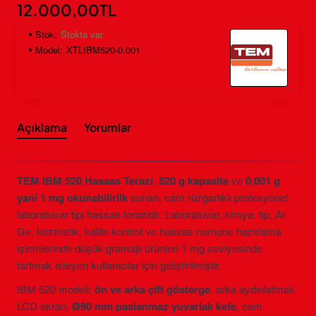
12.000,00TL
Stok:
Stokta var
Model:
XTLIBM520-0.001
Açıklama
Yorumlar
TEM IBM 520 Hassas Terazi
,
520 g kapasite
ve
0,001 g
yani 1 mg okunabilirlik
sunan, cam rüzgarlıklı profesyonel
laboratuvar tipi hassas terazidir. Laboratuvar, kimya, tıp, Ar-
Ge, kozmetik, kalite kontrol ve hassas numune hazırlama
işlemlerinde düşük gramajlı ürünleri 1 mg seviyesinde
tartmak isteyen kullanıcılar için geliştirilmiştir.
IBM 520 modeli;
ön ve arka çift gösterge
, arka aydınlatmalı
LCD ekran,
Ø90 mm paslanmaz yuvarlak kefe
, cam