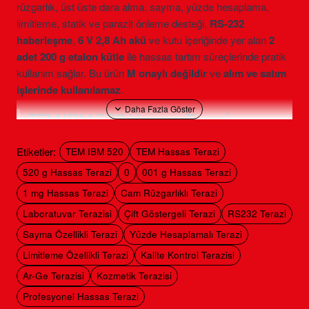
rüzgarlık, üst üste dara alma, sayma, yüzde hesaplama,
limitleme, statik ve parazit önleme desteği,
RS-232
haberleşme
,
6 V 2,8 Ah akü
ve kutu içeriğinde yer alan
2
adet 200 g etalon kütle
ile hassas tartım süreçlerinde pratik
kullanım sağlar. Bu ürün
M onaylı değildir
ve
alım ve satım
işlerinde kullanılamaz
.
TEM IBM 520 Hassas Terazi
Nerelerde Kullanılır?
Etiketler:
TEM IBM 520
TEM Hassas Terazi
TEM IBM 520, 520 g kapasiteye kadar 0,001 g hassasiyetle
520 g Hassas Terazi
0
001 g Hassas Terazi
tartım yapmak isteyen laboratuvarlar, kalite kontrol birimleri,
1 mg Hassas Terazi
Cam Rüzgarlıklı Terazi
eğitim kurumları ve Ar-Ge uygulamaları için uygundur. Cam
Laboratuvar Terazisi
Çift Göstergeli Terazi
RS232 Terazi
rüzgarlıklı yapısı, küçük numunelerde daha stabil ölçüm
alınmasına yardımcı olur.
Sayma Özellikli Terazi
Yüzde Hesaplamalı Terazi
Limitleme Özellikli Terazi
Kalite Kontrol Terazisi
Laboratuvar numune tartımları
Kimya ve formülasyon uygulamaları
Ar-Ge Terazisi
Kozmetik Terazisi
Tıp ve medikal hazırlık süreçleri
Profesyonel Hassas Terazi