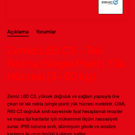
Açıklama
Yorumlar
Zemic L6D C3 – Tek
Nokta (Single Point) Yük
Hücresi (3–50 kg)
Zemic L6D C3, yüksek doğruluk ve sağlam yapısıyla öne
çıkan bir tek nokta (single point) yük hücresi modelidir. OIML
R60 C3 doğruluk sınıfı sayesinde fiyat hesaplamalı teraziler
ve masa tipi kantarlar için mükemmel ölçüm hassasiyeti
sunar. IP65 koruma sınıfı, alüminyum gövde ve anodize
kaplama ile uzun ömürlü kullanım sağlar.