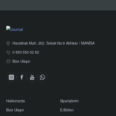
Maksimum
3 kg: ≤0.5–0.6 mm / 5–15 kg: ≤0.6–0.7
Sapma
mm / 20–50 kg: ≤0.6–0.8 mm
Önerilen
<30 kg: 6 Nm / >30 kg: 10 Nm
Sıkma Torku
4 telli, PVC kaplama, uzunluk 0.40 ±
Kablo
0.035 m, L1: 0.05 ± 0.005 m, çap 3.8
Özellikleri
Hacıishak Mah. 202. Sokak No:6 Akhisar / MANİSA
mm
0 850 550 02 82
Kablo
Kırmızı: Input(+) / Siyah: Input(-) /
Renkleri
Beyaz: Output(+) / Yeşil: Output(-)
Bize Ulaşın
Bağlantı
4 telli, gövdeye gömülü bağlantı
Tipi
Loadcell
≈0.25 kg
Ağırlığı
Hakkımızda
Siparişlerim
Ürün
Uzunluk: 130 mm / Genişlik: 30 mm /
Ölçüleri
Yükseklik: 22 mm
Bize Ulaşın
E-Bülten