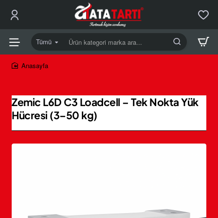
Tümü
Ürün
kategori
marka
home
ara...
Zemic L6D C3 Loadcell – Tek Nokta Yük
Hücresi (3–50 kg)