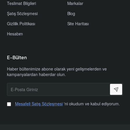
Vida
4 × M6-6H (2’şer adet, her iki uçta)
Teslimat Bilgileri
Markalar
Delikleri
Şatış Sözleşmesi
Blog
Gizlilik Politikası
Site Haritası
Muadil Ürünler
Hesabım
Zemic L6E Loadcell
E-Bülten
Celtron LPS-ME
Haber bültenimize abone olarak yeni gelişmelerden ve
kampanyalardan haberdar olun.
Esit SPA Tek Nokta Yük Hücresi
E-
Posta
Tedea 1022
Giriniz
Mesafeli Satış Sözleşmesi
'ni okudum ve kabul ediyorum.
HBM PW6KRC3
CAS BCL