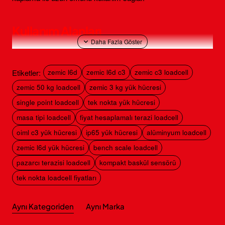
Kullanım Alanları
Masa tipi teraziler
Etiketler:
zemic l6d
zemic l6d c3
zemic c3 loadcell
Fiyat hesaplamalı pazarcı terazileri
zemic 50 kg loadcell
zemic 3 kg yük hücresi
single point loadcell
tek nokta yük hücresi
Parça sayım terazileri
masa tipi loadcell
fiyat hesaplamalı terazi loadcell
oiml c3 yük hücresi
ip65 yük hücresi
alüminyum loadcell
Kompakt basküller
zemic l6d yük hücresi
bench scale loadcell
pazarcı terazisi loadcell
kompakt baskül sensörü
Paketleme ve dolum sistemleri
tek nokta loadcell fiyatları
Teknik Özellikler (Zemic L6D C3)
Aynı Kategoriden
Aynı Marka