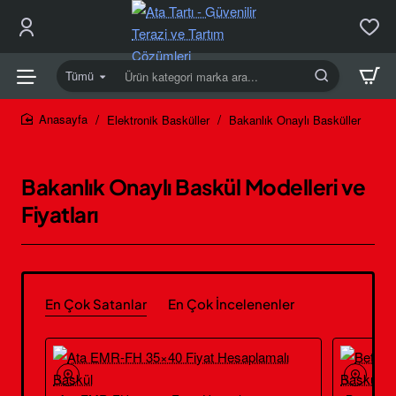
Tümü
Ürün
kategori
marka
Elektronik Basküller
Bakanlık Onaylı Basküller
home
ara...
Bakanlık Onaylı Baskül Modelleri ve
Fiyatları
En Çok Satanlar
En Çok İncelenenler