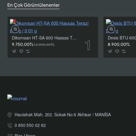
En Çok Görüntülenenler
Dikomsan HT-SA 600 Hassas Terazi 600 g / 0,01 g
9.750,00TL
12.000,00TL
8.900,00TL
Hacıishak Mah. 202. Sokak No:6 Akhisar / MANİSA
0 850 550 02 82
Bize Ulaşın