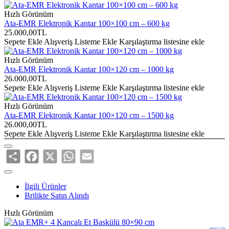
Hızlı Görünüm
Platform Yüzey
1,20 m²
Ata-EMR Elektronik Kantar 100×100 cm – 600 kg
Alanı
25.000,00TL
Sepete Ekle
Alışveriş Listeme Ekle
Karşılaştırma listesine ekle
Şasi Yapısı
40×60×2 mm profil konstrüksiyon
Hızlı Görünüm
Platform Kaplaması
3 mm sac
Ata-EMR Elektronik Kantar 100×120 cm – 1000 kg
26.000,00TL
Yüzey Kaplaması
Endüstriyel elektrostatik boya
Sepete Ekle
Alışveriş Listeme Ekle
Karşılaştırma listesine ekle
Mekanik Dayanım
Aşırı yük ve darbelere karşı dayanıklı yapı
Hızlı Görünüm
Ata-EMR Elektronik Kantar 100×120 cm – 1500 kg
Load Cell Sayısı
4 adet
26.000,00TL
Sepete Ekle
Alışveriş Listeme Ekle
Karşılaştırma listesine ekle
Load Cell Tipi
Çelik alaşımlı lama tipi load cell
Share
Facebook
X
WhatsApp
Email
Çalışma Yönü
Baskı yönlü çalışma
Load Cell Malzemesi
Nikel kaplamalı çelik alaşım
İlgili Ürünler
Load Cell Koruma
IP67
Brilikte Satın Alındı
Sınıfı
Hızlı Görünüm
Load Cell
Zamk mühürlü
Sızdırmazlığı