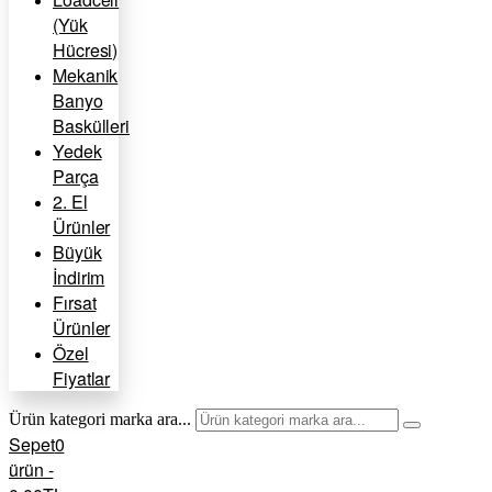
(Yük
Hücresi)
Mekanik
Banyo
Baskülleri
Yedek
Parça
2. El
Ürünler
Büyük
İndirim
Fırsat
Ürünler
Özel
Fiyatlar
Ürün kategori marka ara...
Sepet
0
ürün -