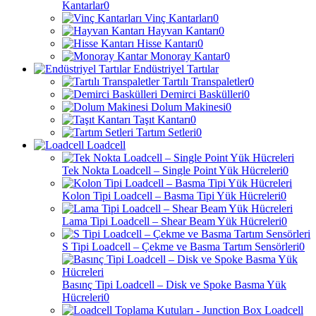
Kantarlar
0
Vinç Kantarları
0
Hayvan Kantarı
0
Hisse Kantarı
0
Monoray Kantar
0
Endüstriyel Tartılar
Tartılı Transpaletler
0
Demirci Baskülleri
0
Dolum Makinesi
0
Taşıt Kantarı
0
Tartım Setleri
0
Loadcell
Tek Nokta Loadcell – Single Point Yük Hücreleri
0
Kolon Tipi Loadcell – Basma Tipi Yük Hücreleri
0
Lama Tipi Loadcell – Shear Beam Yük Hücreleri
0
S Tipi Loadcell – Çekme ve Basma Tartım Sensörleri
0
Basınç Tipi Loadcell – Disk ve Spoke Basma Yük
Hücreleri
0
Loadcell