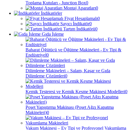
Toplama Kutuları - Junction Box
0
Montaj Aparatları
0
İndikatörler
Fiyat Hesaplamalı
0
Sayıcı İndikatör
0
Tartım İndikatörü
0
Gıda İşleme
Baharat Öğütücü ve Öğütme Makineleri - Ev Tipi &
Endüstriyel
0
Dilimleme Makineleri – Salam, Kaşar ve Gıda
Dilimleme Çözümleri
0
Kemik Testeresi ve Kemik Kesme Makinesi Modelleri
0
Poşet Yapıştırma Makinası (Poşet Ağzı Kapatma
Makineleri)
0
Vakum Makinesi – Ev Tipi ve Profesyonel Vakumlama