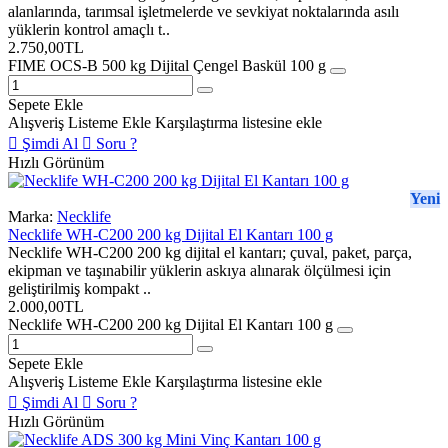
alanlarında, tarımsal işletmelerde ve sevkiyat noktalarında asılı
RS232, harici gösterge ve yazıcı
gibi bağlantılar standart donanıma dahil
yüklerin kontrol amaçlı t..
değildir.
2.750,00TL
FIME OCS-B 500 kg Dijital Çengel Baskül 100 g
Ata-EMR 100×120 cm Elektronik
Kantarın Kullanım Alanları
Sepete Ekle
Alışveriş Listeme Ekle
Karşılaştırma listesine ekle
Bu model, yük tabanı 100×120 cm platformla uyumlu olan kontrol
Şimdi Al
Soru ?
Hızlı Görünüm
ve proses tartımlarına yöneliktir. Dikdörtgen tartım yüzeyi; paletli
yüklerin, uzun üretim kasalarının, metal parçaların, çuval ve koli
Yeni
gruplarının dengeli biçimde konumlandırılmasını kolaylaştırır.
Marka:
Necklife
Necklife WH-C200 200 kg Dijital El Kantarı 100 g
80×120 cm Euro palet üzerindeki ürünlerin depo ve sevkiyat kontrolleri
Necklife WH-C200 200 kg dijital el kantarı; çuval, paket, parça,
Tabanı platform sınırları içinde kalan üretim kasaları, taşıma kapları ve
ekipman ve taşınabilir yüklerin askıya alınarak ölçülmesi için
geliştirilmiş kompakt ..
metal sepetler
2.000,00TL
Çuval, koli ve ambalaj gruplarının sevkiyat öncesi tartımı
Necklife WH-C200 200 kg Dijital El Kantarı 100 g
Makine parçaları, metal parçalar, kalıp ve yoğun üretim hammaddeleri
Sepete Ekle
Depo giriş–çıkış, stok ve üretim süreci tartımları
Alışveriş Listeme Ekle
Karşılaştırma listesine ekle
100×120 cm Dikdörtgen Platform Hangi
Şimdi Al
Soru ?
Hızlı Görünüm
Yüklere Uygundur?