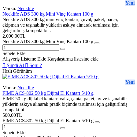
Yeni
1,20 m² tartım yüzeyi; tabanı 100×120 cm sınırları içinde kalan
Marka:
Necklife
Necklife ADS 300 kg Mini Vinç Kantarı 100 g
palet, kasa, sepet, kap, makine parçası ve ambalaj grupları için
Necklife ADS 300 kg mini vinç kantarı; çuval, paket, parça,
uygundur. Dikdörtgen form, uzun kenarlı yüklerin platform üzerine
ekipman ve taşınabilir yüklerin askıya alınarak tartılması için
doğru yönde yerleştirilmesini kolaylaştırır. Yükün bütün taşıyıcı
geliştirilmiş kompakt bir ..
2.000,00TL
noktaları yüzeyde kalmalı ve ağırlık merkezi mümkün olduğunca
Necklife ADS 300 kg Mini Vinç Kantarı 100 g
platformun orta bölümünde tutulmalıdır.
Sepete Ekle
100×120 cm platform, 100×100 cm modele göre 0,20 m² ve yüzde
Alışveriş Listeme Ekle
Karşılaştırma listesine ekle
20 daha geniş tartım alanı sunar. 120×120 cm platform ise bu
Şimdi Al
Soru ?
modele göre 0,24 m² ve yüzde 20 daha geniş yüzeye sahiptir.
Hızlı Görünüm
Platform ölçüsünün büyümesi kapasiteyi kendiliğinden artırmaz;
Yeni
yüzey ölçüsü yükün tabanına, 2000 kg kapasite ise toplam brüt
Marka:
Necklife
ağırlığa göre seçilmelidir.
FIME ACS-802 50 kg Dijital El Kantarı 5/10 g
FIME 50 kg dijital el kantarı; valiz, çanta, paket, av ve taşınabilir
80×120 cm Euro palet dış ölçü olarak platform sınırları içinde kalır.
yüklerin askıya alınarak pratik biçimde tartılması için geliştirilmiş
100×120 cm endüstriyel palet ise yüzeyi tamamen doldurduğu için
kompakt bi..
500,00TL
yerleşim payı bırakmaz ve dikkatle ortalanmalıdır. Her iki durumda
FIME ACS-802 50 kg Dijital El Kantarı 5/10 g
da paletin altındaki takoz, kızak ve taşıyıcı temas noktalarının
platform tarafından desteklendiği kontrol edilmelidir. Palet
Sepete Ekle