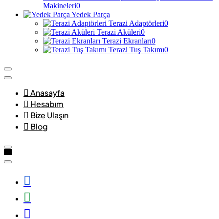
Makineleri
0
Yedek Parça
Terazi Adaptörleri
0
Terazi Aküleri
0
Terazi Ekranları
0
Terazi Tuş Takımı
0
Anasayfa
Hesabım
Bize Ulaşın
Blog