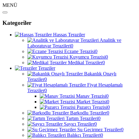
MENÜ
Kategoriler
Hassas Teraziler
Analitik ve
Laboratuvar Terazileri
0
Eczane Terazisi
0
Kuyumcu Terazisi
0
Medikal Teraziler
0
Teraziler
Bakanlık Onaylı
Teraziler
0
Fiyat Hesaplamalı
Teraziler
0
Manav Terazisi
0
Market Terazisi
0
Pazarcı Terazisi
0
Barkodlu Teraziler
0
Tartım Terazileri
0
Sayıcı Teraziler
0
Su Geçirmez Teraziler
0
Balıkçı Terazileri
0