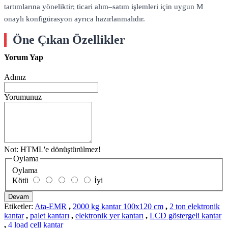
tartımlarına yöneliktir; ticari alım–satım işlemleri için uygun M
onaylı konfigürasyon ayrıca hazırlanmalıdır.
Öne Çıkan Özellikler
Yorum Yap
2000 kg maksimum kapasite, 1000 g gerçek taksimat ve 20 kg minimum
tartım değeri
Adınız
Paletli yükler, üretim kasaları ve uzun tabanlı ürünler için 100×120 cm
dikdörtgen platform
Yorumunuz
40×60×2 mm profil konstrüksiyon ve 3 mm sac kaplama
Dört adet IP67 korumalı çelik alaşımlı lama tipi load cell ve Junction
Box
Arka aydınlatmalı LCD ekran, şarjlı akü, tam kapasite dara ve basit
Not:
HTML'e dönüştürülmez!
sayım
Oylama
Ata-EMR Elektronik Kantar 100×120
Oylama
Kötü
İyi
cm – 2000 kg Teknik Özellikleri
Devam
Etiketler:
Ata-EMR
,
2000 kg kantar 100x120 cm
,
2 ton elektronik
2000 kg / 1000 g – 100×120 cm Platform
kantar
,
palet kantarı
,
elektronik yer kantarı
,
LCD göstergeli kantar
,
4 load cell kantar