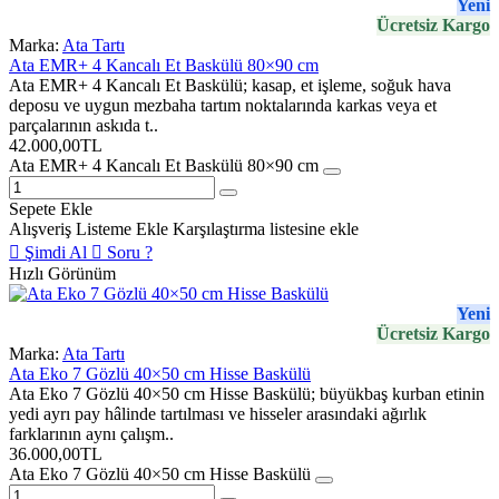
Yeni
Ücretsiz Kargo
Nominal Çıkış
3,0 mV/V
Marka:
Ata Tartı
Ata EMR+ 4 Kancalı Et Baskülü 80×90 cm
Önerilen Besleme
5–12 V DC
Ata EMR+ 4 Kancalı Et Baskülü; kasap, et işleme, soğuk hava
Gerilimi
deposu ve uygun mezbaha tartım noktalarında karkas veya et
parçalarının askıda t..
Maksimum Besleme
18 V DC
42.000,00TL
Gerilimi
Ata EMR+ 4 Kancalı Et Baskülü 80×90 cm
Çıkış Direnci
350 ± 3,5 Ω
Sepete Ekle
Alışveriş Listeme Ekle
Karşılaştırma listesine ekle
Load Cell Kablosu
Her load cell üzerinde 3 metre
Şimdi Al
Soru ?
Hızlı Görünüm
Toplama Kutusu
Junction Box
Yeni
Ekran
6 haneli, 22 mm rakam yüksekliğine sahip
Ücretsiz Kargo
arka aydınlatmalı LCD
Marka:
Ata Tartı
Ata Eko 7 Gözlü 40×50 cm Hisse Baskülü
Tartım
Dara, tam kapasite dara, basit sayım ve hızlı
Ata Eko 7 Gözlü 40×50 cm Hisse Baskülü; büyükbaş kurban etinin
Fonksiyonları
tartım
yedi ayrı pay hâlinde tartılması ve hisseler arasındaki ağırlık
farklarının aynı çalışm..
İndikatör Uyarıları
Düşük akü ve aşırı yük uyarısı
36.000,00TL
Ata Eko 7 Gözlü 40×50 cm Hisse Baskülü
Otomatik Kapanma
10 dakika