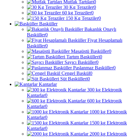
Mutfak Tartıları
0
30 Kg Teraziler
0
60 kg Teraziler
0
150 Kg Teraziler
0
Basküller
Bakanlık Onaylı
Basküller
0
Fiyat Hesaplamalı
Basküller
0
Masaüstü Basküller
0
Tartım Baskülleri
0
Sayıcı Basküller
0
Paslanmaz Basküller
0
Çengel Baskül
0
Süt Baskülleri
0
Kantarlar
300 kg Elektronik
Kantarlar
0
600 kg Elektronik
Kantarlar
0
1000 kg Elektronik
Kantarlar
0
1500 kg Elektronik
Kantarlar
0
2000 kg Elektronik