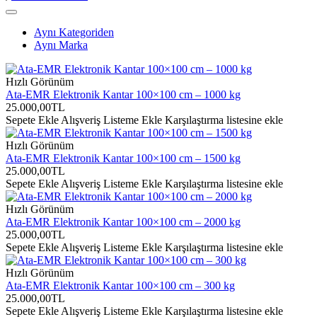
Marka
Ata Tartı
Ürün Kodu
ATA-EMR-100X120-2000
Aynı Kategoriden
Aynı Marka
Seri / İndikatör
Ata-EMR-LCD
Ürün Tipi
Endüstriyel elektronik yer kantarı
Hızlı Görünüm
Ata-EMR Elektronik Kantar 100×100 cm – 1000 kg
Maksimum Kapasite
2000 kg
25.000,00TL
Sepete Ekle
Alışveriş Listeme Ekle
Karşılaştırma listesine ekle
Gerçek Taksimat
1000 g
Hızlı Görünüm
Ata-EMR Elektronik Kantar 100×100 cm – 1500 kg
Minimum Tartım
20 kg
Değeri
25.000,00TL
Sepete Ekle
Alışveriş Listeme Ekle
Karşılaştırma listesine ekle
Bölüntü Sayısı
2.000 bölüntü
Hızlı Görünüm
Ata-EMR Elektronik Kantar 100×100 cm – 2000 kg
Gösterge İç
1/60.000
Çözünürlüğü
25.000,00TL
Sepete Ekle
Alışveriş Listeme Ekle
Karşılaştırma listesine ekle
Tartım Birimleri
kg, lb ve oz
Hızlı Görünüm
Ata-EMR Elektronik Kantar 100×100 cm – 300 kg
Platform Ölçüsü
100×120 cm
25.000,00TL
Sepete Ekle
Alışveriş Listeme Ekle
Karşılaştırma listesine ekle
Platform Biçimi
Dikdörtgen platform