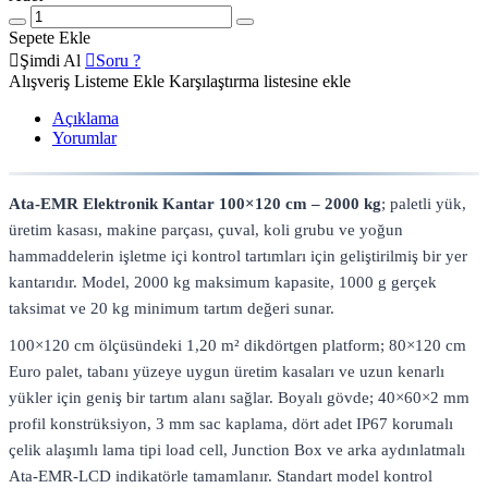
Sepete Ekle
Şimdi Al
Soru ?
Alışveriş Listeme Ekle
Karşılaştırma listesine ekle
Açıklama
Yorumlar
Ata-EMR Elektronik Kantar 100×120 cm – 2000 kg
; paletli yük,
üretim kasası, makine parçası, çuval, koli grubu ve yoğun
hammaddelerin işletme içi kontrol tartımları için geliştirilmiş bir yer
kantarıdır. Model, 2000 kg maksimum kapasite, 1000 g gerçek
taksimat ve 20 kg minimum tartım değeri sunar.
100×120 cm ölçüsündeki 1,20 m² dikdörtgen platform; 80×120 cm
Euro palet, tabanı yüzeye uygun üretim kasaları ve uzun kenarlı
yükler için geniş bir tartım alanı sağlar. Boyalı gövde; 40×60×2 mm
profil konstrüksiyon, 3 mm sac kaplama, dört adet IP67 korumalı
çelik alaşımlı lama tipi load cell, Junction Box ve arka aydınlatmalı
Ata-EMR-LCD indikatörle tamamlanır. Standart model kontrol