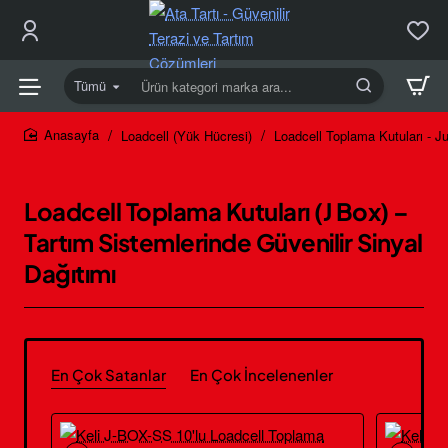
Tümü
Ürün
kategori
marka
Loadcell (Yük Hücresi)
Loadcell Toplama Kutuları - J
home
ara...
Loadcell Toplama Kutuları (J Box) –
Tartım Sistemlerinde Güvenilir Sinyal
Dağıtımı
En Çok Satanlar
En Çok İncelenenler