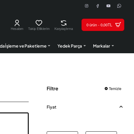
0 ürün - 0,00TL
Hesabım
Takip Ettiklerim
Karşılaştırma
da İşleme ve Paketleme
Yedek Parça
Markalar
Filtre
Temizle
Fiyat