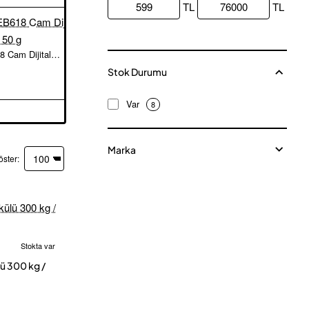
TL
TL
PLT POWER TOYE-EB618 Cam Dijital Banyo Baskülü 180 kg / 50 g
Techfit TF Serisi Dijital Cam Banyo Baskülü 180 kg / 100 g
599,00TL
Stok Durumu
Var
8
Marka
öster:
Stokta var
cretsiz Kargo
ü 300 kg /