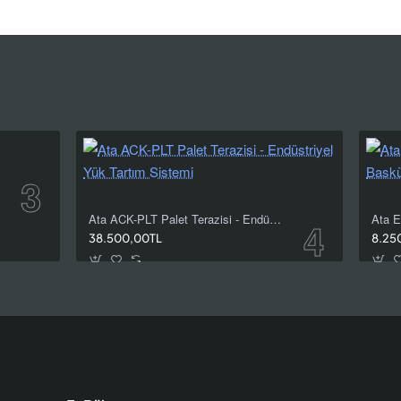
kullanım
ılarına,
Ata ACK-PLT Palet Terazisi - Endüstriyel Yük Tartım Sistemi
yat
38.500,00TL
8.25
/ kişisel