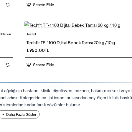
Sepete Ekle
okta var
Techfit
 Kargo
Techfit TF-1100 Dijital Bebek Tartısı 20 kg / 10 g
1.950,00TL
Sepete Ekle
ut ağırlığının hastane, klinik, diyetisyen, eczane, bakım merkezi veya 
el adıdır. Kategoride ev tipi insan tartılarından boy ölçerli klinik baskü
 sistemlerine kadar farklı çözümler bulunur.
durumu, maksimum kapasite, okunabilirlik, platform ölçüsü, boy ölçe
ekli sandalye veya hasta yatağıyla tartım yapılacaksa hasta dışında san