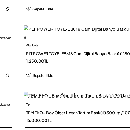
Sepete Ekle
okta var
Ata Tartı
PLT POWER TOYE-EB618 Cam Dijital Banyo Baskülü 180 
1.250,00TL
Sepete Ekle
okta var
Tem
Yeni
Ü
TEM EKO+ Boy Ölçerli İnsan Tartım Baskülü 300 kg / 100
16.000,00TL