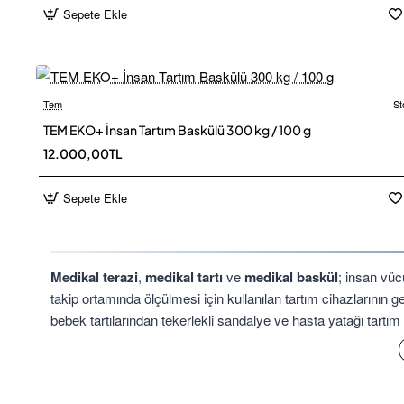
Sepete Ekle
Tem
St
Ücretsiz
TEM EKO+ İnsan Tartım Baskülü 300 kg / 100 g
12.000,00TL
Sepete Ekle
Medikal terazi
,
medikal tartı
ve
medikal baskül
; insan vüc
takip ortamında ölçülmesi için kullanılan tartım cihazlarının gen
bebek tartılarından tekerlekli sandalye ve hasta yatağı tartım
Doğru model seçilirken kişinin ayakta durabilme ve hareket 
tutunma desteği ihtiyacı birlikte değerlendirilmelidir. Tekerl