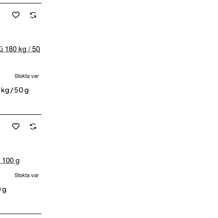
Stokta var
kg / 50 g
Stokta var
cretsiz Kargo
 g