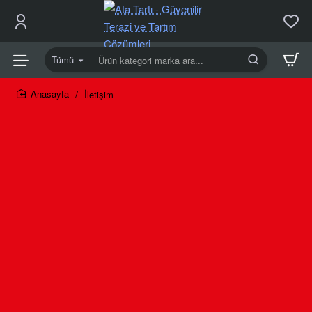
Tümü
Ürün
kategori
marka
İletişim
home
ara...