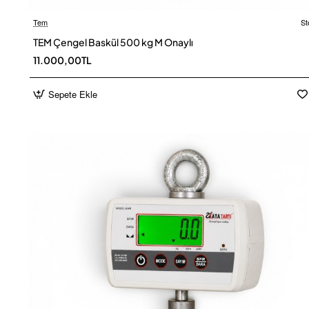
Tem
St
Ücretsiz
TEM Çengel Baskül 500 kg M Onaylı
11.000,00TL
Sepete Ekle