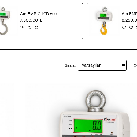
Ata EMR-C-LCD 500 kg Dijital Et Kantarı
7.500,00TL
8.250,
Sırala:
G