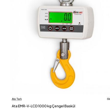
Ata Tartı
St
Ücretsiz
Ata EMR-V-LCD 1000 kg Çengel Baskül