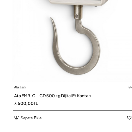
Ata Tartı
St
Ücretsiz
Ata EMR-C-LCD 500 kg Dijital Et Kantarı
7.500,00TL
Sepete Ekle