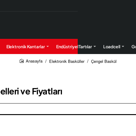
Elektronik Kantarlar
Endüstriyel Tartılar
Loadcell
Gı
Elektronik Basküller
Çengel Baskül
home
leri ve Fiyatları