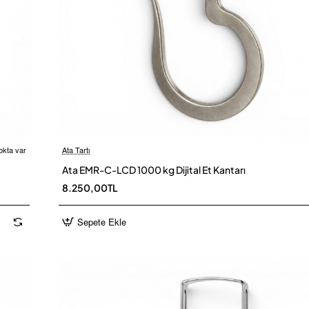
okta var
Ata Tartı
 Kargo
Ü
Ata EMR-C-LCD 1000 kg Dijital Et Kantarı
8.250,00TL
Sepete Ekle