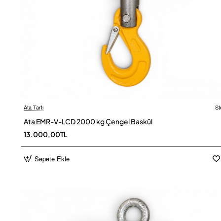
Ata Tartı
St
Ücretsiz
Ata EMR-V-LCD 2000 kg Çengel Baskül
13.000,00TL
Sepete Ekle