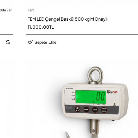
okta var
Tem
 Kargo
Ü
TEM LED Çengel Baskül 500 kg M Onaylı
11.000,00TL
Sepete Ekle