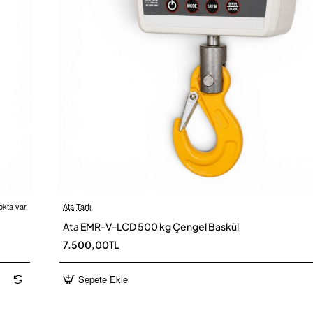
okta var
Ata Tartı
 Kargo
Ü
Ata EMR-V-LCD 500 kg Çengel Baskül
7.500,00TL
Sepete Ekle