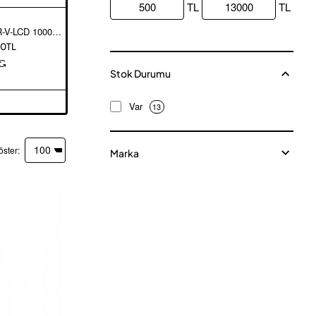
TL
TL
Ata EMR-V-LCD 1000 kg Çengel Baskül
Ata EMR-V-LCD 2000 kg Çengel Baskül
00TL
13.000,00TL
Stok Durumu
Var
13
öster:
Marka