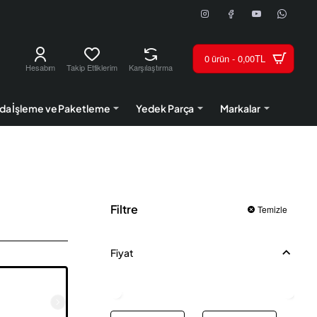
0 ürün - 0,00TL
Hesabım
Takip Ettiklerim
Karşılaştırma
da İşleme ve Paketleme
Yedek Parça
Markalar
Filtre
Temizle
Fiyat