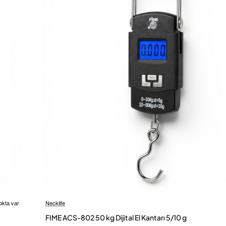
okta var
Necklife
 Kargo
FIME ACS-802 50 kg Dijital El Kantarı 5/10 g