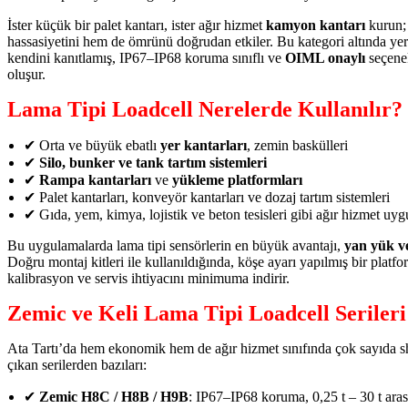
İster küçük bir palet kantarı, ister ağır hizmet
kamyon kantarı
kurun;
hassasiyetini hem de ömrünü doğrudan etkiler. Bu kategori altında yer
kendini kanıtlamış, IP67–IP68 koruma sınıflı ve
OIML onaylı
seçenek
oluşur.
Lama Tipi Loadcell Nerelerde Kullanılır?
✔ Orta ve büyük ebatlı
yer kantarları
, zemin baskülleri
✔
Silo, bunker ve tank tartım sistemleri
✔
Rampa kantarları
ve
yükleme platformları
✔ Palet kantarları, konveyör kantarları ve dozaj tartım sistemleri
✔ Gıda, yem, kimya, lojistik ve beton tesisleri gibi ağır hizmet uyg
Bu uygulamalarda lama tipi sensörlerin en büyük avantajı,
yan yük ve
Doğru montaj kitleri ile kullanıldığında, köşe ayarı yapılmış bir platfo
kalibrasyon ve servis ihtiyacını minimuma indirir.
Zemic ve Keli Lama Tipi Loadcell Serileri
Ata Tartı’da hem ekonomik hem de ağır hizmet sınıfında çok sayıda s
çıkan serilerden bazıları:
✔
Zemic H8C / H8B / H9B
: IP67–IP68 koruma, 0,25 t – 30 t aras