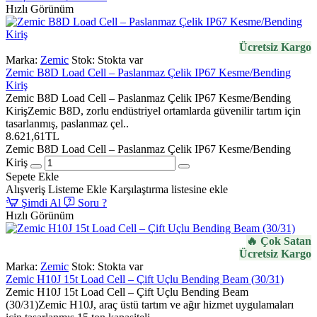
Hızlı Görünüm
Ücretsiz Kargo
Marka:
Zemic
Stok:
Stokta var
Zemic B8D Load Cell – Paslanmaz Çelik IP67 Kesme/Bending
Kiriş
Zemic B8D Load Cell – Paslanmaz Çelik IP67 Kesme/Bending
KirişZemic B8D, zorlu endüstriyel ortamlarda güvenilir tartım için
tasarlanmış, paslanmaz çel..
8.621,61TL
Zemic B8D Load Cell – Paslanmaz Çelik IP67 Kesme/Bending
Kiriş
Sepete Ekle
Alışveriş Listeme Ekle
Karşılaştırma listesine ekle
Şimdi Al
Soru ?
Hızlı Görünüm
🔥 Çok Satan
Ücretsiz Kargo
Marka:
Zemic
Stok:
Stokta var
Zemic H10J 15t Load Cell – Çift Uçlu Bending Beam (30/31)
Zemic H10J 15t Load Cell – Çift Uçlu Bending Beam
(30/31)Zemic H10J, araç üstü tartım ve ağır hizmet uygulamaları