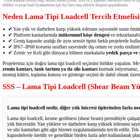
*Fiyat aralıkları temsili olup, seçilen marka (Zemic, Keli vb.), kapasite, hassasiyet sınıfı ve s
teklifler ve proje bazlı fiyatlandırma için Ata Tartı satış ekibiyle iletişime geçebilirsiniz.
Neden Lama Tipi Loadcell Tercih Etmelisi
✔ Yan yük ve darbelere karşı yüksek tolerans sayesinde uzun ömür
✔ Platform kantarlarında
mükemmel köşe dengesi
ve tekrarlanabi
✔ Geniş kapasite aralığı ile aynı sensör tipini farklı projelerde kul
✔ IP67–IP68 koruma sınıfları sayesinde dış ortam ve zorlu endüstr
✔ Zemic ve Keli gibi dünyaca bilinen markalarla
yedek parça ve s
Projeleriniz için doğru lama tipi loadcell seçimini birlikte yapalım. M
zemin kantarı, tank tartımı ya da silo kantarı
kurmak istiyorsanız, A
montaj kitleri, toplama kutusu ve gösterge seçimi de dahil olmak üzer
SSS – Lama Tipi Loadcell (Shear Beam Yü
Lama tipi loadcell nedir, diğer yük hücresi tiplerinden farkı ne
Lama tipi loadcell, kesme gerilmesi (shear beam) prensibiyle çalışan
yük hücresidir. Yan yüklere ve darbelere karşı yüksek toleransı saye
ve silo kantarları gibi ağır hizmet uygulamalarında tercih edilir. Te
kapasitelerde üretilir ve genellikle birden fazla adet kullanılarak pla