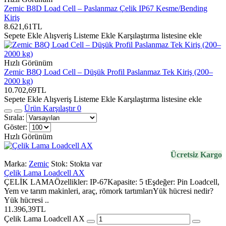
Zemic B8D Load Cell – Paslanmaz Çelik IP67 Kesme/Bending
Kiriş
8.621,61TL
Sepete Ekle
Alışveriş Listeme Ekle
Karşılaştırma listesine ekle
Hızlı Görünüm
Zemic B8Q Load Cell – Düşük Profil Paslanmaz Tek Kiriş (200–
2000 kg)
10.702,69TL
Sepete Ekle
Alışveriş Listeme Ekle
Karşılaştırma listesine ekle
Ürün Karşılaştır
0
Sırala:
Göster:
Hızlı Görünüm
Ücretsiz Kargo
Marka:
Zemic
Stok:
Stokta var
Çelik Lama Loadcell AX
ÇELİK LAMAÖzellikler: IP-67Kapasite: 5 tEşdeğer: Pin Loadcell,
Yem ve tarım makinleri, araç, römork tartımlarıYük hücresi nedir?
Yük hücresi ..
11.396,39TL
Çelik Lama Loadcell AX