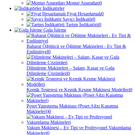
Montaj Aparatları
0
İndikatörler
Fiyat Hesaplamalı
0
Sayıcı İndikatör
0
Tartım İndikatörü
0
Gıda İşleme
Baharat Öğütücü ve Öğütme Makineleri - Ev Tipi &
Endüstriyel
0
Dilimleme Makineleri – Salam, Kaşar ve Gıda
Dilimleme Çözümleri
0
Kemik Testeresi ve Kemik Kesme Makinesi Modelleri
0
Poşet Yapıştırma Makinası (Poşet Ağzı Kapatma
Makineleri)
0
Vakum Makinesi – Ev Tipi ve Profesyonel Vakumlama
Makineleri
0