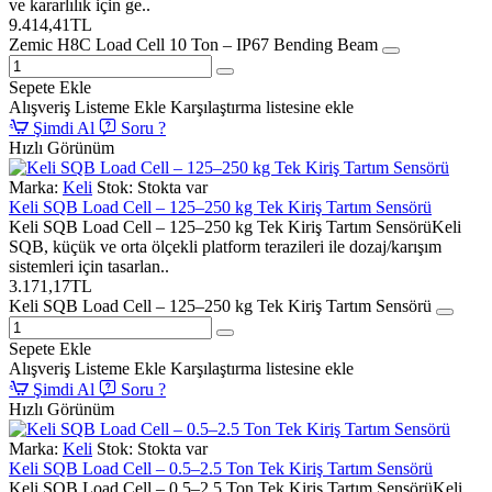
ve kararlılık için ge..
9.414,41TL
Zemic H8C Load Cell 10 Ton – IP67 Bending Beam
Sepete Ekle
Alışveriş Listeme Ekle
Karşılaştırma listesine ekle
Şimdi Al
Soru ?
Hızlı Görünüm
Marka:
Keli
Stok:
Stokta var
Keli SQB Load Cell – 125–250 kg Tek Kiriş Tartım Sensörü
Keli SQB Load Cell – 125–250 kg Tek Kiriş Tartım SensörüKeli
SQB, küçük ve orta ölçekli platform terazileri ile dozaj/karışım
sistemleri için tasarlan..
3.171,17TL
Keli SQB Load Cell – 125–250 kg Tek Kiriş Tartım Sensörü
Sepete Ekle
Alışveriş Listeme Ekle
Karşılaştırma listesine ekle
Şimdi Al
Soru ?
Hızlı Görünüm
Marka:
Keli
Stok:
Stokta var
Keli SQB Load Cell – 0.5–2.5 Ton Tek Kiriş Tartım Sensörü
Keli SQB Load Cell – 0.5–2.5 Ton Tek Kiriş Tartım SensörüKeli