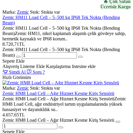
🔥 Çok Satan
Ücretsiz Kargo
Marka:
Zemic
Stok:
Stokta var
Zemic HM11 Load Cell – 5–500 kg IP68 Tek Nokta (Bending
Beam)
Zemic HM11 Load Cell – 5–500 kg IP68 Tek Nokta (Bending
Beam)Zemic HM11, nikel kaplamalı alaşımlı çelik gövdeye sahip,
hermetik kaynaklı ve IP68 korum..
8.720,71TL
Zemic HM11 Load Cell – 5–500 kg IP68 Tek Nokta (Bending
Beam)
Sepete Ekle
Alışveriş Listeme Ekle
Karşılaştırma listesine ekle
Şimdi Al
Soru ?
Hızlı Görünüm
Marka:
Zemic
Stok:
Stokta var
Zemic HM8 Load Cell – Ağır Hizmet Kesme Kiriş Sensörü
Zemic HM8 Load Cell – Ağır Hizmet Kesme Kiriş SensörüZemic
HM8 Load Cell, ağır endüstriyel tartım uygulamalarında yüksek
hassasiyet ve dayanıklılık su..
4.657,65TL
Zemic HM8 Load Cell – Ağır Hizmet Kesme Kiriş Sensörü
Sepete Ekle