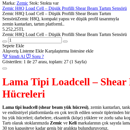
Marka:
Zemic
Stok:
Stokta var
Zemic H8Q Load Cell – Düşük Profilli Shear Beam Tartım Sensörü
Zemic H8Q Load Cell – Düşük Profilli Shear Beam Tartım
SensörüZemic H8Q, kompakt yapısı ve düşük profil tasarımıyla
zemin kantarları, tartım platforml..
5.252,25TL
Zemic H8Q Load Cell – Düşük Profilli Shear Beam Tartım Sensörü
Sepete Ekle
Alışveriş Listeme Ekle
Karşılaştırma listesine ekle
Şimdi Al
Soru ?
Gösterilen: 1 ile 27 arası, toplam: 27 (1 Sayfa)
Lama Tipi Loadcell – Shea
Hücreleri
Lama tipi loadcell (shear beam yük hücresi)
, zemin kantarları, tank
ve endüstriyel platformlarda en çok tercih edilen sensör tiplerinden bi
bu yük hücreleri; darbelere, eksantrik (köşe) yüklere ve zorlu saha koş
Tartı olarak stoklarımızda
Zemic
ve
Keli
markalarının çok sayıda lama
30 ton kapasiteye kadar geniş bir aralıkta bulunduruyoruz.