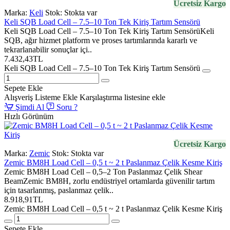
Ücretsiz Kargo
Marka:
Keli
Stok:
Stokta var
Keli SQB Load Cell – 7.5–10 Ton Tek Kiriş Tartım Sensörü
Keli SQB Load Cell – 7.5–10 Ton Tek Kiriş Tartım SensörüKeli
SQB, ağır hizmet platform ve proses tartımlarında kararlı ve
tekrarlanabilir sonuçlar içi..
7.432,43TL
Keli SQB Load Cell – 7.5–10 Ton Tek Kiriş Tartım Sensörü
Sepete Ekle
Alışveriş Listeme Ekle
Karşılaştırma listesine ekle
Şimdi Al
Soru ?
Hızlı Görünüm
Ücretsiz Kargo
Marka:
Zemic
Stok:
Stokta var
Zemic BM8H Load Cell – 0,5 t ~ 2 t Paslanmaz Çelik Kesme Kiriş
Zemic BM8H Load Cell – 0,5–2 Ton Paslanmaz Çelik Shear
BeamZemic BM8H, zorlu endüstriyel ortamlarda güvenilir tartım
için tasarlanmış, paslanmaz çelik..
8.918,91TL
Zemic BM8H Load Cell – 0,5 t ~ 2 t Paslanmaz Çelik Kesme Kiriş
Sepete Ekle