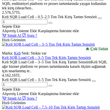
SQB, endüstriyel platform ve proses tartımlarında yaygın kullanılan
tek kiriş (shear/ben..
2.576,57TL
Keli SQB Load Cell – 0.5–2.5 Ton Tek Kiriş Tartım Sensörü
Sepete Ekle
Alışveriş Listeme Ekle
Karşılaştırma listesine ekle
Şimdi Al
Soru ?
Hızlı Görünüm
🔥 Çok Satan
Marka:
Keli
Stok:
Stokta var
Keli SQB Load Cell – 3–5 Ton Tek Kiriş Tartım Sensörü
Keli SQB Load Cell – 3–5 Ton Tek Kiriş Tartım SensörüKeli SQB,
ağır hizmet platform ve proses tartımlarında kararlı ölçüm sağlamak
için tasarlanmış te..
4.162,16TL
Keli SQB Load Cell – 3–5 Ton Tek Kiriş Tartım Sensörü
Sepete Ekle
Alışveriş Listeme Ekle
Karşılaştırma listesine ekle
Şimdi Al
Soru ?
Hızlı Görünüm