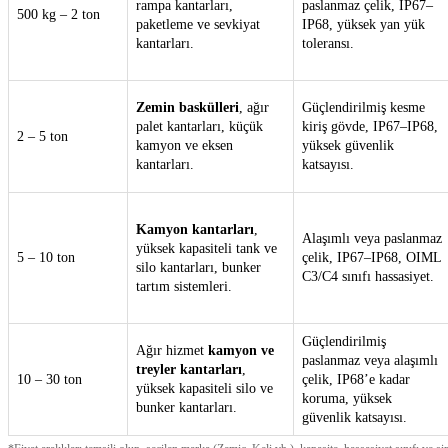
rampa kantarları,
paslanmaz çelik, IP67–
500 kg – 2 ton
paketleme ve sevkiyat
IP68, yüksek yan yük
kantarları.
toleransı.
Zemin baskülleri
, ağır
Güçlendirilmiş kesme
palet kantarları, küçük
kiriş gövde, IP67–IP68,
2 – 5 ton
kamyon ve eksen
yüksek güvenlik
kantarları.
katsayısı.
Kamyon kantarları
,
Alaşımlı veya paslanmaz
yüksek kapasiteli tank ve
5 – 10 ton
çelik, IP67–IP68, OIML
silo kantarları, bunker
C3/C4 sınıfı hassasiyet.
tartım sistemleri.
Güçlendirilmiş
Ağır hizmet
kamyon ve
paslanmaz veya alaşımlı
treyler kantarları
,
10 – 30 ton
çelik, IP68’e kadar
yüksek kapasiteli silo ve
koruma, yüksek
bunker kantarları.
güvenlik katsayısı.