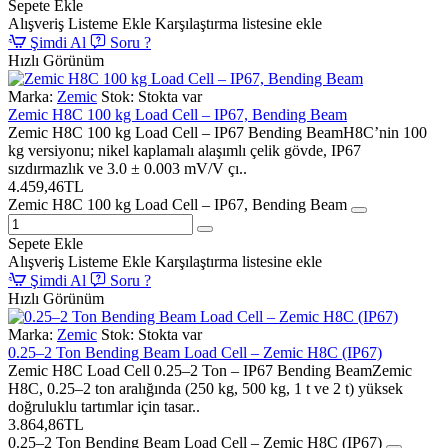
Sepete Ekle
Alışveriş Listeme Ekle
Karşılaştırma listesine ekle
Şimdi Al
Soru ?
Hızlı Görünüm
Marka:
Zemic
Stok:
Stokta var
Zemic H8C 100 kg Load Cell – IP67, Bending Beam
Zemic H8C 100 kg Load Cell – IP67 Bending BeamH8C’nin 100
kg versiyonu; nikel kaplamalı alaşımlı çelik gövde, IP67
sızdırmazlık ve 3.0 ± 0.003 mV/V çı..
4.459,46TL
Zemic H8C 100 kg Load Cell – IP67, Bending Beam
Sepete Ekle
Alışveriş Listeme Ekle
Karşılaştırma listesine ekle
Şimdi Al
Soru ?
Hızlı Görünüm
Marka:
Zemic
Stok:
Stokta var
0.25–2 Ton Bending Beam Load Cell – Zemic H8C (IP67)
Zemic H8C Load Cell 0.25–2 Ton – IP67 Bending BeamZemic
H8C, 0.25–2 ton aralığında (250 kg, 500 kg, 1 t ve 2 t) yüksek
doğruluklu tartımlar için tasar..
3.864,86TL
0.25–2 Ton Bending Beam Load Cell – Zemic H8C (IP67)