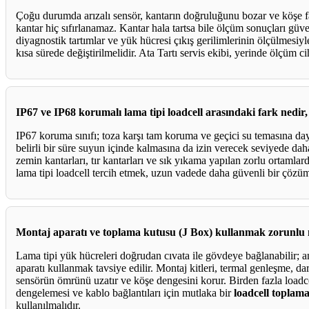
Çoğu durumda arızalı sensör, kantarın doğruluğunu bozar ve köşe fa
kantar hiç sıfırlanamaz. Kantar hala tartsa bile ölçüm sonuçları güven
diyagnostik tartımlar ve yük hücresi çıkış gerilimlerinin ölçülmesiyle
kısa sürede değiştirilmelidir. Ata Tartı servis ekibi, yerinde ölçüm cih
IP67 ve IP68 korumalı lama tipi loadcell arasındaki fark nedir,
IP67 koruma sınıfı; toza karşı tam koruma ve geçici su temasına da
belirli bir süre suyun içinde kalmasına da izin verecek seviyede da
zemin kantarları, tır kantarları ve sık yıkama yapılan zorlu ortamla
lama tipi loadcell tercih etmek, uzun vadede daha güvenli bir çözü
Montaj aparatı ve toplama kutusu (J Box) kullanmak zorunlu
Lama tipi yük hücreleri doğrudan cıvata ile gövdeye bağlanabilir; 
aparatı kullanmak tavsiye edilir. Montaj kitleri, termal genleşme, da
sensörün ömrünü uzatır ve köşe dengesini korur. Birden fazla loadce
dengelemesi ve kablo bağlantıları için mutlaka bir
loadcell toplam
kullanılmalıdır.