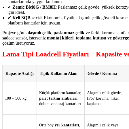
kantarlarında yaygın kullanım.
✔
Zemic BM8G / BM8H
: Paslanmaz çelik gövde, yüksek korozyo
için ideal.
✔
Keli SQB serisi
: Ekonomik fiyatlı, alaşımlı çelik gövdeli kesme
platform kantarlar için uygun.
Projeye göre
alaşımlı çelik
,
paslanmaz çelik
ve farklı koruma sınıfla
sadece sensör, isterseniz
montaj kitleri, toplama kutusu ve gösterge
çözüm üretiyoruz.
Lama Tipi Loadcell Fiyatları – Kapasite v
Kapasite Aralığı
Tipik Kullanım Alanı
Gövde / Koruma
Küçük platform kantarlar,
Alaşımlı çelik gövde,
100 – 500 kg
palet tartım arabaları
,
IP67 koruma, nikel
dolum ve dozaj kantarları.
kaplama.
Orta boy
yer kantarları
,
Alaşımlı çelik veya