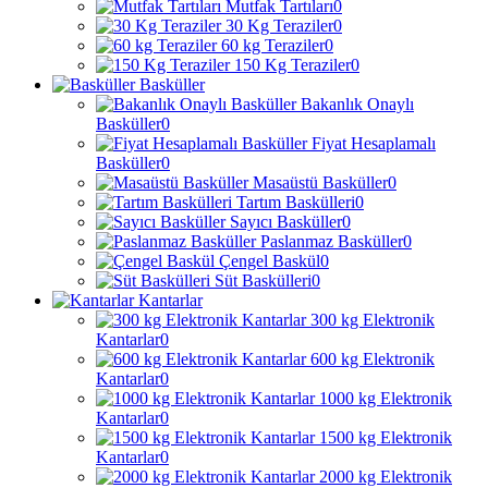
Mutfak Tartıları
0
30 Kg Teraziler
0
60 kg Teraziler
0
150 Kg Teraziler
0
Basküller
Bakanlık Onaylı
Basküller
0
Fiyat Hesaplamalı
Basküller
0
Masaüstü Basküller
0
Tartım Baskülleri
0
Sayıcı Basküller
0
Paslanmaz Basküller
0
Çengel Baskül
0
Süt Baskülleri
0
Kantarlar
300 kg Elektronik
Kantarlar
0
600 kg Elektronik
Kantarlar
0
1000 kg Elektronik
Kantarlar
0
1500 kg Elektronik
Kantarlar
0
2000 kg Elektronik