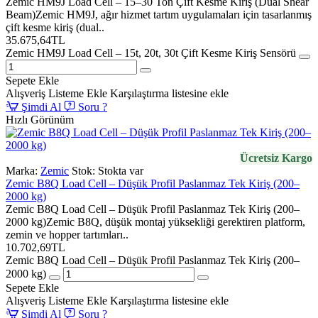
Zemic HM9J Load Cell – 15–30 Ton Çift Kesme Kiriş (Dual Shear
Beam)Zemic HM9J, ağır hizmet tartım uygulamaları için tasarlanmış
çift kesme kiriş (dual..
35.675,64TL
Zemic HM9J Load Cell – 15t, 20t, 30t Çift Kesme Kiriş Sensörü
Sepete Ekle
Alışveriş Listeme Ekle
Karşılaştırma listesine ekle
Şimdi Al
Soru ?
Hızlı Görünüm
Ücretsiz Kargo
Marka:
Zemic
Stok:
Stokta var
Zemic B8Q Load Cell – Düşük Profil Paslanmaz Tek Kiriş (200–
2000 kg)
Zemic B8Q Load Cell – Düşük Profil Paslanmaz Tek Kiriş (200–
2000 kg)Zemic B8Q, düşük montaj yüksekliği gerektiren platform,
zemin ve hopper tartımları..
10.702,69TL
Zemic B8Q Load Cell – Düşük Profil Paslanmaz Tek Kiriş (200–
2000 kg)
Sepete Ekle
Alışveriş Listeme Ekle
Karşılaştırma listesine ekle
Şimdi Al
Soru ?