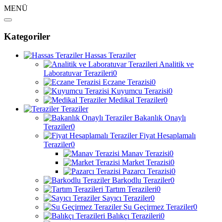
MENÜ
Kategoriler
Hassas Teraziler
Analitik ve
Laboratuvar Terazileri
0
Eczane Terazisi
0
Kuyumcu Terazisi
0
Medikal Teraziler
0
Teraziler
Bakanlık Onaylı
Teraziler
0
Fiyat Hesaplamalı
Teraziler
0
Manav Terazisi
0
Market Terazisi
0
Pazarcı Terazisi
0
Barkodlu Teraziler
0
Tartım Terazileri
0
Sayıcı Teraziler
0
Su Geçirmez Teraziler
0
Balıkçı Terazileri
0