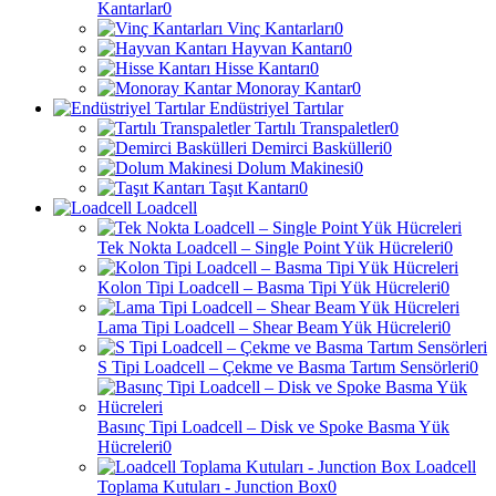
Kantarlar
0
Vinç Kantarları
0
Hayvan Kantarı
0
Hisse Kantarı
0
Monoray Kantar
0
Endüstriyel Tartılar
Tartılı Transpaletler
0
Demirci Baskülleri
0
Dolum Makinesi
0
Taşıt Kantarı
0
Loadcell
Tek Nokta Loadcell – Single Point Yük Hücreleri
0
Kolon Tipi Loadcell – Basma Tipi Yük Hücreleri
0
Lama Tipi Loadcell – Shear Beam Yük Hücreleri
0
S Tipi Loadcell – Çekme ve Basma Tartım Sensörleri
0
Basınç Tipi Loadcell – Disk ve Spoke Basma Yük
Hücreleri
0
Loadcell
Toplama Kutuları - Junction Box
0