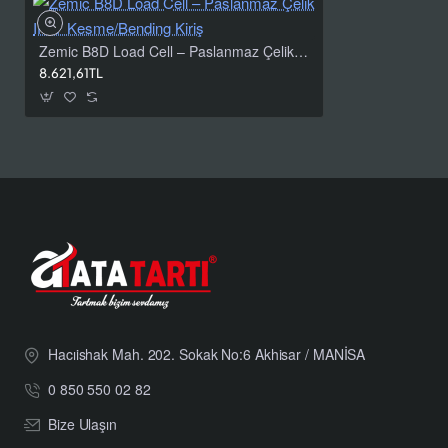
Kablo güzergâhını
mekanik gerilimlerden
ve keskin
kenarlardan koruyun; ekran uçlarını üretici tavsiyesine
Zemic B8D Load Cell – Paslanmaz Çelik IP67 Kesme/Bending Kiriş
göre sonlandırın.
8.621,61TL
Not:
Detaylı limitler ve sınıf bazlı toleranslar için aşağıdaki
teknik tabloyu inceleyin. İhtiyaç halinde uygulamanıza uygun
aksesuar ve montaj setleri
(ayaklar, spacer plate, vb.)
mevcuttur.
Teknik Özellikler: Zemic B8D Load
Cell
Kapasite
250 kg, 500 kg, 1 t, 2 t, 5 t
Seçenekleri
Hacıishak Mah. 202. Sokak No:6 Akhisar / MANİSA
Doğruluk Sınıfı
OIML R60 C3 / C4 / C5
0 850 550 02 82
Çıkış
Bize Ulaşın
Hassasiyeti
3.0 ± 0.008 mV/V