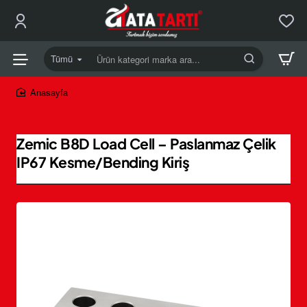
Tümü
Ürün
kategori
marka
home
ara...
Zemic B8D Load Cell – Paslanmaz Çelik
IP67 Kesme/Bending Kiriş