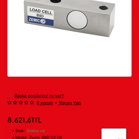
Ücretsiz Kargo
Başka sorularınız mı var?
0 yorum
•
Yorum Yap
8.621,61TL
Stok:
Stokta var
Model:
Zemic B8D C3 C5