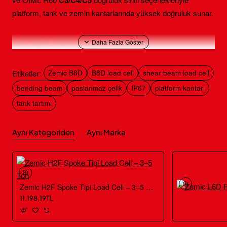
C3/C4/C5
platform, tank ve zemin kantarlarında yüksek doğruluk sunar.
Öne Çıkan Özellikler
Paslanmaz çelik, sızdırmaz yapı:
IP67 koruma ile toz
Etiketler:
Zemic B8D
B8D load cell
shear beam load cell
ve suya karşı dayanım.
bending beam
paslanmaz çelik
IP67
platform kantarı
Geniş kapasite aralığı:
250 kg, 500 kg, 1 t, 2 t, 5 t
.
tank tartımı
Yüksek doğruluk:
OIML R60
C3/C4/C5
sınıfları,
tekrarlanabilir performans.
Aynı Kategoriden
Aşırı yüke tolerans:
Aynı Marka
%150
güvenli ve
%300
nihai aşırı
yük.
Endüstriyel uyum:
5–12 V DC önerilen besleme,
PLC/gösterge
sistemleriyle uyumluluk.
Zemic H2F Spoke Tipi Load Cell – 3–5 Ton
Kullanım Alanları
11.198,19TL
Platform/yer kantarları
ve
floor scale
çözümleri