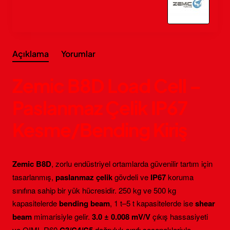
Açıklama
Yorumlar
Zemic B8D Load Cell –
Paslanmaz Çelik IP67
Kesme/Bending Kiriş
Zemic B8D
, zorlu endüstriyel ortamlarda güvenilir tartım için
tasarlanmış,
paslanmaz çelik
gövdeli ve
IP67
koruma
sınıfına sahip bir yük hücresidir. 250 kg ve 500 kg
kapasitelerde
bending beam
, 1 t–5 t kapasitelerde ise
shear
beam
mimarisiyle gelir.
3.0 ± 0.008 mV/V
çıkış hassasiyeti
ve OIML R60
doğruluk sınıfı seçenekleriyle