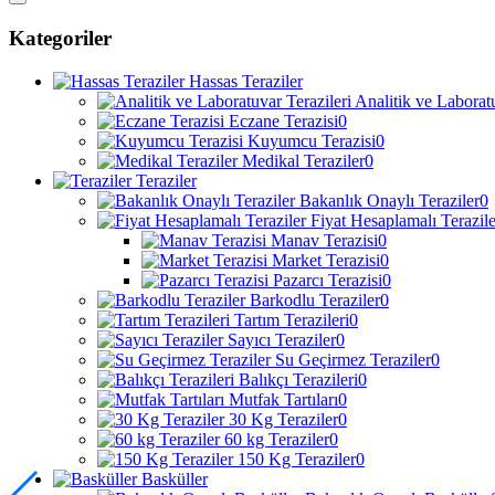
Kategoriler
Hassas Teraziler
Analitik ve Laboratu
Eczane Terazisi
0
Kuyumcu Terazisi
0
Medikal Teraziler
0
Teraziler
Bakanlık Onaylı Teraziler
0
Fiyat Hesaplamalı Terazile
Manav Terazisi
0
Market Terazisi
0
Pazarcı Terazisi
0
Barkodlu Teraziler
0
Tartım Terazileri
0
Sayıcı Teraziler
0
Su Geçirmez Teraziler
0
Balıkçı Terazileri
0
Mutfak Tartıları
0
30 Kg Teraziler
0
60 kg Teraziler
0
150 Kg Teraziler
0
Basküller