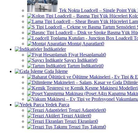
Tek Nokta Loadcell – Single Point Yük 
Kolo
Lama
Loadcell T
Montaj Aparatları
0
İndikatörler
Fiyat Hesaplamalı
0
Sayıcı İndikatör
0
Tartım İndikatörü
0
Gıda İşleme
Yedek Parça
Terazi Adaptörleri
0
Terazi Aküleri
0
Terazi Ekranları
0
Terazi Tuş Takımı
0