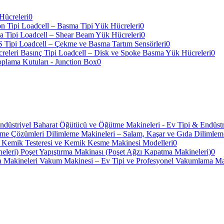
Hücreleri
0
n Tipi Loadcell – Basma Tipi Yük Hücreleri
0
 Tipi Loadcell – Shear Beam Yük Hücreleri
0
S Tipi Loadcell – Çekme ve Basma Tartım Sensörleri
0
Basınç Tipi Loadcell – Disk ve Spoke Basma Yük Hücreleri
0
oplama Kutuları - Junction Box
0
Baharat Öğütücü ve Öğütme Makineleri - Ev Tipi & Endüstr
Dilimleme Makineleri – Salam, Kaşar ve Gıda Dilimle
Kemik Testeresi ve Kemik Kesme Makinesi Modelleri
0
Poşet Yapıştırma Makinası (Poşet Ağzı Kapatma Makineleri)
0
Vakum Makinesi – Ev Tipi ve Profesyonel Vakumlama Ma