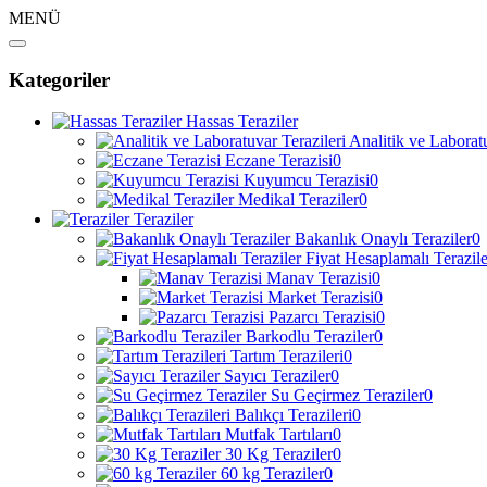
MENÜ
Kategoriler
Hassas Teraziler
Analitik ve Laboratu
Eczane Terazisi
0
Kuyumcu Terazisi
0
Medikal Teraziler
0
Teraziler
Bakanlık Onaylı Teraziler
0
Fiyat Hesaplamalı Terazile
Manav Terazisi
0
Market Terazisi
0
Pazarcı Terazisi
0
Barkodlu Teraziler
0
Tartım Terazileri
0
Sayıcı Teraziler
0
Su Geçirmez Teraziler
0
Balıkçı Terazileri
0
Mutfak Tartıları
0
30 Kg Teraziler
0
60 kg Teraziler
0