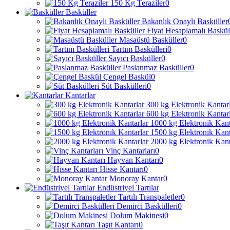
150 Kg Teraziler
0
Basküller
Bakanlık Onaylı Basküller
Fiyat Hesaplamalı Baskül
Masaüstü Basküller
0
Tartım Baskülleri
0
Sayıcı Basküller
0
Paslanmaz Basküller
0
Çengel Baskül
0
Süt Baskülleri
0
Kantarlar
300 kg Elektronik Kantar
600 kg Elektronik Kantar
1000 kg Elektronik Kant
1500 kg Elektronik Kant
2000 kg Elektronik Kant
Vinç Kantarları
0
Hayvan Kantarı
0
Hisse Kantarı
0
Monoray Kantar
0
Endüstriyel Tartılar
Tartılı Transpaletler
0
Demirci Baskülleri
0
Dolum Makinesi
0
Taşıt Kantarı
0