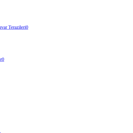
var Terazileri
0
r
0