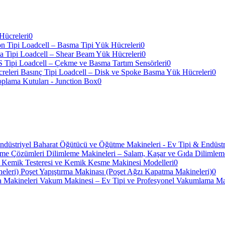
Hücreleri
0
n Tipi Loadcell – Basma Tipi Yük Hücreleri
0
 Tipi Loadcell – Shear Beam Yük Hücreleri
0
S Tipi Loadcell – Çekme ve Basma Tartım Sensörleri
0
Basınç Tipi Loadcell – Disk ve Spoke Basma Yük Hücreleri
0
oplama Kutuları - Junction Box
0
Baharat Öğütücü ve Öğütme Makineleri - Ev Tipi & Endüstr
Dilimleme Makineleri – Salam, Kaşar ve Gıda Dilimle
Kemik Testeresi ve Kemik Kesme Makinesi Modelleri
0
Poşet Yapıştırma Makinası (Poşet Ağzı Kapatma Makineleri)
0
Vakum Makinesi – Ev Tipi ve Profesyonel Vakumlama Ma