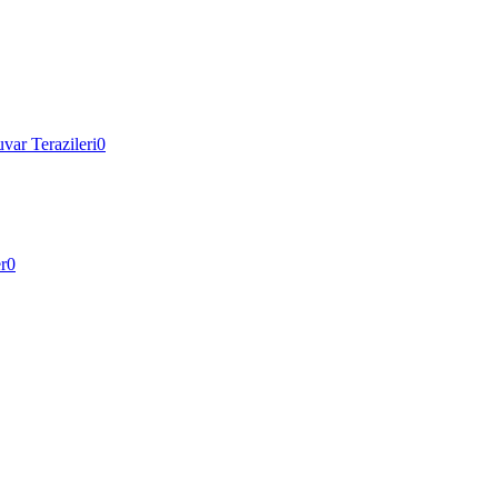
var Terazileri
0
r
0