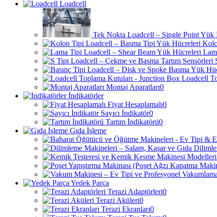
Loadcell
Tek Nokta Loadcell – Single Point Yük 
Kolo
Lama
Loadcell T
Montaj Aparatları
0
İndikatörler
Fiyat Hesaplamalı
0
Sayıcı İndikatör
0
Tartım İndikatörü
0
Gıda İşleme
Yedek Parça
Terazi Adaptörleri
0
Terazi Aküleri
0
Terazi Ekranları
0