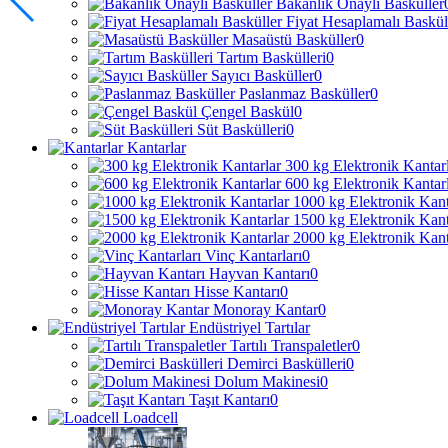
Bakanlık Onaylı Basküller
Fiyat Hesaplamalı Baskül
Masaüstü Basküller
0
Tartım Baskülleri
0
Sayıcı Basküller
0
Paslanmaz Basküller
0
Çengel Baskül
0
Süt Baskülleri
0
Kantarlar
300 kg Elektronik Kantar
600 kg Elektronik Kantar
1000 kg Elektronik Kant
1500 kg Elektronik Kant
2000 kg Elektronik Kant
Vinç Kantarları
0
Hayvan Kantarı
0
Hisse Kantarı
0
Monoray Kantar
0
Endüstriyel Tartılar
Tartılı Transpaletler
0
Demirci Baskülleri
0
Dolum Makinesi
0
Taşıt Kantarı
0
Loadcell