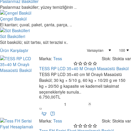
Paslanmaz Basküller
Paslanmaz basküller; yüzey temizliğinin ..
Çengel Baskül
El kantarı; çuval, paket, çanta, parça, ..
Süt Baskülleri
Süt baskülü; süt tartısı, süt terazisi v..
Ürün Karşılaştır
Marka:
Tess
Stok:
Stokta var
TESS RP LCD 35×40 M Onaylı Masaüstü Baskül
TESS RP LCD 35×40 cm M Onaylı Masaüstü
Yeni
Baskül; 30 kg × 5/10 g, 60 kg × 10/20 g ve 150
Ücretsiz Kargo
kg × 20/50 g kapasite ve kademeli taksimat
seçenekleriyle sunula..
6.750,00TL
TESS
RP
LCD
Marka:
Tess
Stok:
Stokta var
35×40
M
Tess FH Serisi Fiyat Hesaplamalı Baskül