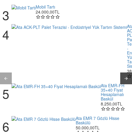
Mobil Tartı
24.000,00TL
At
AC
PL
Pa
Te
-
En
Yü
Ta
Si
38
Ata EMR-FH
35×40 Fiyat
Hesaplamalı
Baskül
8.250,00TL
Ata EMR 7 Gözlü Hisse
Baskülü
50.000,00TL