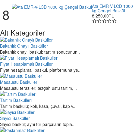
Ata EMR-V-LCD 1000
kg Çengel Baskül
8.250,00TL
Alt Kategoriler
Bakanlık Onaylı Basküller
Bakanlık onaylı baskül; tartım sonucunun..
Fiyat Hesaplamalı Basküller
Fiyat hesaplamalı baskül, platformuna ye..
Masaüstü Basküller
Masaüstü teraziler; tezgâh üstü tartım, ..
Tartım Baskülleri
Tartım baskülü; koli, kasa, çuval, kap v..
Sayıcı Basküller
Sayıcı baskül; aynı tür parçaların topla..