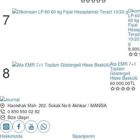
Diko
LP-60
60 kg
Fiyat
Hesap
Teraz
10/20
g
9.000
Ata EMR 7+1
Toplam
Göstergeli
Hisse Baskülü
60.000,00TL
Hacıishak Mah. 202. Sokak No:6 Akhisar / MANİSA
0 850 550 02 82
Bize Ulaşın
Hakkımızda
Siparişlerim