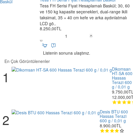
Onaylı
Tess FH Serisi Fiyat Hesaplamalı Baskül; 30, 60
Ücretsiz Kargo
Masaüstü
ve 150 kg kapasite seçenekleri, dual-range ikili
Baskül
taksimat, 35 × 40 cm kefe ve arka aydınlatmalı
LCD gö..
8.250,00TL
Tess
FH
Serisi
Listenin sonuna ulaştınız.
Fiyat
En Çok Görüntülenenler
Hesaplamalı
Baskül
Dikomsan
HT-SA 600
Hassas
Terazi 600
g / 0,01 g
9.750,00T
12.000,00
Desis BTU 600
Hassas Terazi
600 g / 0,01 g
8.900,00TL