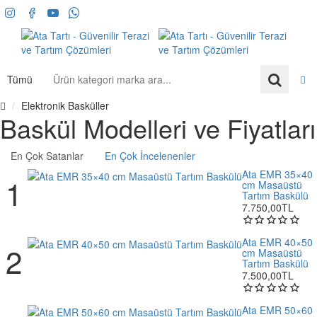
Tümü
Ürün
kategori
Elektronik Basküller
marka
h
Baskül Modelleri ve Fiyatları
ara...
o
m
En Çok Satanlar
En Çok İncelenenler
e
Ata EMR 35×40
cm Masaüstü
Tartım Baskülü
7.750,00TL
Ata EMR 40×50
cm Masaüstü
Tartım Baskülü
7.500,00TL
Ata EMR 50×60