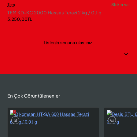
Tem
Stokta var
TEM KD-KC 2000 Hassas Terazi 2 kg / 0,1 g
3.250,00TL
Listenin sonuna ulaştınız.
En Çok Görüntülenenler