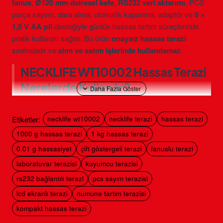
fanus
,
Ø120 mm dairesel kefe
,
RS232 veri aktarımı
, PCS
parça sayımı, dara alma, otomatik kapanma, adaptör ve
6 ×
1,5 V AA pil
desteğiyle günlük hassas tartım süreçlerinde
pratik kullanım sağlar. Bu ürün
onaysız hassas terazi
sınıfındadır ve
alım ve satım işlerinde kullanılamaz
.
NECKLIFE WT10002 Hassas Terazi
Nerelerde Kullanılır?
NECKLIFE WT10002, 1000 g kapasiteye kadar 0,01 g
hassasiyetle çalışmak isteyen kullanıcılar için uygundur. Çift
Etiketler:
necklife wt10002
necklife terazi
hassas terazi
göstergeli yapısı sayesinde operatör ve karşı yönden bakan
1000 g hassas terazi
1 kg hassas terazi
kullanıcı tartım değerini aynı anda takip edebilir.
0.01 g hassasiyet
çift göstergeli terazi
fanuslu terazi
Laboratuvar numune hazırlama işlemleri
laboratuvar terazisi
kuyumcu terazisi
Eczane tipi kontrollü gramaj tartımları
rs232 bağlantılı terazi
pcs sayım terazisi
Kuyumcu ve sarraf atölyelerinde yardımcı tartımlar
lcd ekranlı terazi
numune tartım terazisi
Eğitim ve uygulama laboratuvarları
kompakt hassas terazi
Ar-Ge ve formülasyon çalışmaları