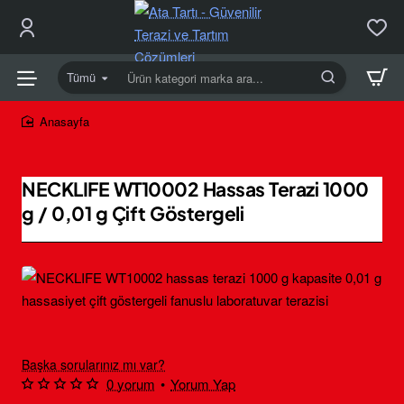
Tümü
Ürün
kategori
marka
home
ara...
NECKLIFE WT10002 Hassas Terazi 1000
g / 0,01 g Çift Göstergeli
Ücretsiz Kargo
Başka sorularınız mı var?
0 yorum
•
Yorum Yap