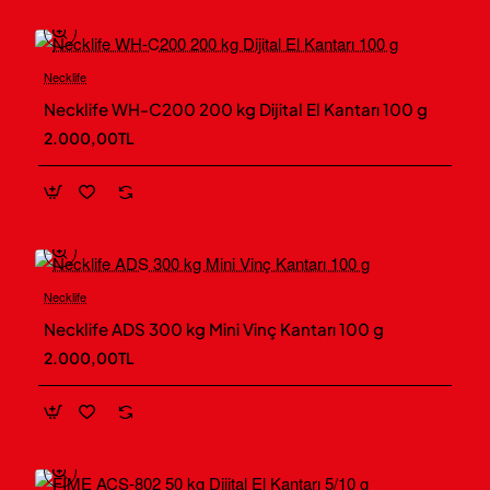
Teknik Bilgiler
NECKLIFE WT10002
Marka / Model
Necklife
Yeni
Necklife WH-C200 200 kg Dijital El Kantarı 100 g
Çift göstergeli fanuslu hassas terazi
Ürün Grubu
2.000,00TL
1000 g (1 kg)
Maksimum
Kapasite
0,01 g
Okunabilirlik /
Hassasiyet
Necklife
Yeni
Çift LCD ekran
, arka aydınlatmalı
Gösterge
Necklife ADS 300 kg Mini Vinç Kantarı 100 g
backlight yapı
2.000,00TL
Koruyucu fanus
Fanus
Ø120 mm
dairesel kefe
Kefe / Platform
Ölçüsü