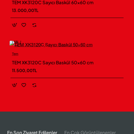
TEM XK3120C Sayıcı Baskül 60×60 cm
Ücretsiz Kargo
13.000,00TL
Modelleri İncele →
Hassas Teraziler
Laboratuvar, kalite kontrol ve profesyonel
gramaj işlemleri için çözümler
Tem
Yeni
TEM XK3120C Sayıcı Baskül 50×60 cm
Kuyumcu İçin →
Ücretsiz Kargo
11.500,00TL
Kuyumcu Terazileri
Altın, gümüş ve değerli metal tartımı için
hassas modeller
Laboratuvar İçin →
Analitik Terazi ve Laboratuvar Terazileri
Laboratuvar, Ar-Ge ve hassas numune
En Son Ziyaret Edilenler
En Çok Görüntülenenler