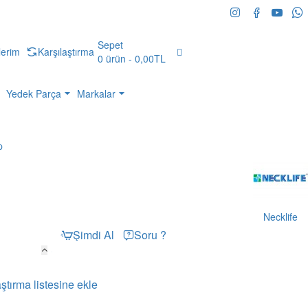
Sepet
lerim
Karşılaştırma
0 ürün - 0,00TL
Yedek Parça
Markalar
p
Necklife
Şimdi Al
Soru ?
Sepete Ekle
ştırma listesine ekle