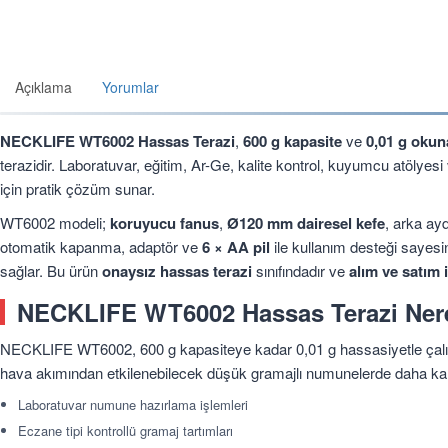
Açıklama
Yorumlar
NECKLIFE WT6002 Hassas Terazi
,
600 g kapasite
ve
0,01 g okuna
terazidir. Laboratuvar, eğitim, Ar-Ge, kalite kontrol, kuyumcu atölyes
için pratik çözüm sunar.
WT6002 modeli;
koruyucu fanus
,
Ø120 mm dairesel kefe
, arka ay
otomatik kapanma, adaptör ve
6 × AA pil
ile kullanım desteği sayesi
sağlar. Bu ürün
onaysız hassas terazi
sınıfındadır ve
alım ve satım 
NECKLIFE WT6002 Hassas Terazi Nerel
NECKLIFE WT6002, 600 g kapasiteye kadar 0,01 g hassasiyetle çalışm
hava akımından etkilenebilecek düşük gramajlı numunelerde daha kara
Laboratuvar numune hazırlama işlemleri
Eczane tipi kontrollü gramaj tartımları