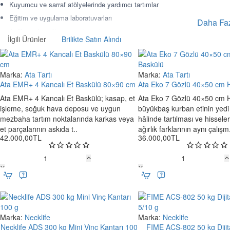
Kuyumcu ve sarraf atölyelerinde yardımcı tartımlar
Eğitim ve uygulama laboratuvarları
Ar-Ge ve formülasyon çalışmaları
İlgili Ürünler
Brilikte Satın Alındı
Kalite kontrol ve dozaj doğrulama işlemleri
Küçük parça tartımı ve PCS sayım işlemleri
Reçete, karışım ve numune kontrol süreçleri
Marka:
Ata Tartı
Marka:
Ata Tartı
Yeni
Ata EMR+ 4 Kancalı Et Baskülü 80×90 cm
Ata Eko 7 Gözlü 40×50 cm 
RS232 ile veri aktarımı gereken uygulamalar
Ücretsiz Kargo
Ata EMR+ 4 Kancalı Et Baskülü; kasap, et
Adaptör veya pil ile esnek kullanım gerektiren çalışma alanları
Ata Eko 7 Gözlü 40×50 cm H
işleme, soğuk hava deposu ve uygun
büyükbaş kurban etinin yedi
600 g Kapasite ve 0,01 g Hassasiyet A
mezbaha tartım noktalarında karkas veya
hâlinde tartılması ve hissele
et parçalarının askıda t..
ağırlık farklarının aynı çalışm
NECKLIFE WT6002 modelinin öne çıkan avantajı,
600 g maksimum 
42.000,00TL
36.000,00TL
sunmasıdır. Bu yapı, küçük numuneler, hassas karışımlar, değerli metal 
çalışma aralığı oluşturur.
Ata
Ata
EMR+
Eko
Daha yüksek kapasiteye ihtiyaç duyan kullanıcılar için aynı kasa yap
4
7
değerlendirilebilir. WT6002 ise 600 g kapasiteye kadar kompakt, fanus
Kancalı
Gözlü
Et
40×50
Fanuslu Yapının Avantajları
Baskülü
cm
Marka:
Necklife
Marka:
Necklife
Yeni
80×90
Hisse
Necklife ADS 300 kg Mini Vinç Kantarı 100
FIME ACS-802 50 kg Dijita