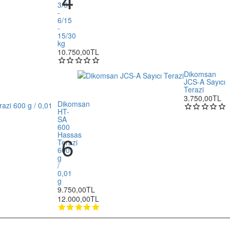
3/6
-
6/15
-
15/30
kg
10.750,00TL
Dikomsan
JCS-A Sayıcı
Terazi
3.750,00TL
Dikomsan
HT-
SA
600
Hassas
Terazi
600
g
/
0,01
g
9.750,00TL
12.000,00TL