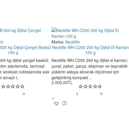
tı
Marka:
Necklife
Yeni
Yeni
00 kg Dijital Çengel Baskül
Necklife WH-C200 200 kg Dijital El Kantarı
100 g
100 g
0 kg dijital çengel baskül;
Necklife WH-C200 200 kg dijital el kantarı;
tim alanlarında, tarımsal
çuval, paket, parça, ekipman ve taşınabilir
e sevkiyat noktalarında asılı
yüklerin askıya alınarak ölçülmesi için
l amaçlı t..
geliştirilmiş kompakt ..
2.000,00TL
Necklife
WH-
C200
200
kg
Dijital