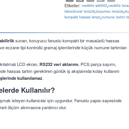
Etiketler:
,
necklife wt6002
necklife tera
,
,
laboratuvar terazisi
kuyumcu terazisi
ec
,
kompakt hassas terazi
numune tartım te
bilirlik
sunan, koruyucu fanuslu kompakt bir masaüstü hassas
i ve eczane tipi kontrollü gramaj işlemlerinde küçük numune tartımları
dınlatmalı LCD ekran,
RS232 veri aktarımı
, PCS parça sayımı,
nde hassas tartım gerektiren günlük iş akışlarında kolay kullanım
işlerinde kullanılamaz
.
erde Kullanılır?
ak isteyen kullanıcılar için uygundur. Fanuslu yapısı sayesinde
rlı ölçüm alınmasına yardımcı olur.