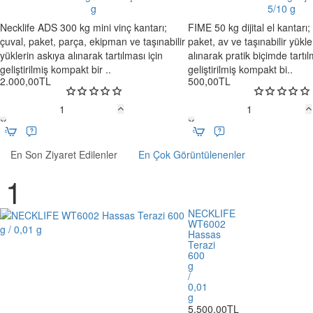
WT6002 üzerinde bulunan
koruyucu fanus
, tartım alanını hava akım
cm
Baskülü
g
5/10 g
hassasiyet seviyesinde klima, pencere, kapı hareketi veya masa çevr
Necklife ADS 300 kg mini vinç kantarı;
FIME 50 kg dijital el kantarı; 
çuval, paket, parça, ekipman ve taşınabilir
paket, av ve taşınabilir yükle
Fanus kullanımı, küçük miktarlı numunelerde daha stabil ve tekrarlana
yüklerin askıya alınarak tartılması için
alınarak pratik biçimde tartıl
tipi gramaj işlemleri ve kuyumcu atölyesi gibi hassas ölçüm yapılan a
geliştirilmiş kompakt bir ..
geliştirilmiş kompakt bi..
Ø120 mm Dairesel Kefe
2.000,00TL
500,00TL
NECKLIFE WT6002 modelinde
Ø120 mm dairesel kefe
bulunur. Bu k
Necklife
FIME
granül, küçük parça ve hassas gramaj gerektiren ürünlerle çalışırken 
ADS
ACS-
300
802
RS232 Bağlantısı ve Veri Aktarımı
En Son Ziyaret Edilenler
En Çok Görüntülenenler
kg
50
Mini
kg
NECKLIFE WT6002 modelinde bulunan
RS232 bağlantısı
, tartım ve
Vinç
Dijital
aktarılması için kullanılabilir. Bu özellik, kayıt ve izlenebilirlik gerekt
Kantarı
El
avantaj sağlar.
100
Kantarı
NECKLIFE
WT6002
g
5/10
Veri aktarımı yapılacaksa bağlantı kablosu, yazılım uyumluluğu ve veri
Hassas
g
Terazi
sonuçları manuel not almak yerine dijital kayıt süreçlerine dahil edilebil
600
g
Fonksiyonlar ve Kullanım Kolaylığı
/
0,01
g
NECKLIFE WT6002, günlük hassas tartım işlemlerini kolaylaştıran te
5.500,00TL