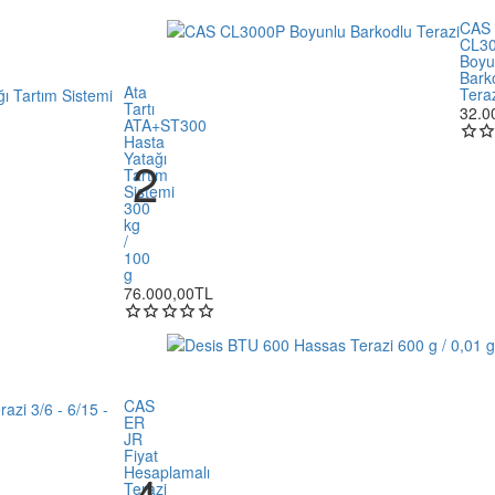
CAS
CL3
Boyu
Bark
Ata
Tera
Tartı
32.0
ATA+ST300
Hasta
Yatağı
Tartım
Sistemi
300
kg
/
100
g
76.000,00TL
CAS
ER
JR
Fiyat
Hesaplamalı
Terazi