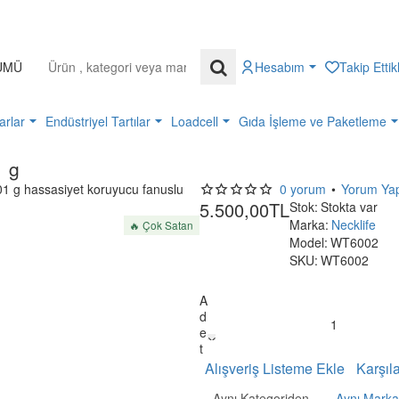
ÜMÜ
Hesabım
Takip Ettik
n
gori
arlar
Endüstriyel Tartılar
Loadcell
Gıda İşleme ve Paketleme
a
ka
..
1 g
0 yorum
•
Yorum Ya
5.500,00TL
Stok:
Stokta var
Marka:
Necklife
🔥 Çok Satan
Model:
WT6002
SKU:
WT6002
A
d
e
t
Alışveriş Listeme Ekle
Karşıla
Aynı Kategoriden
Aynı Marka