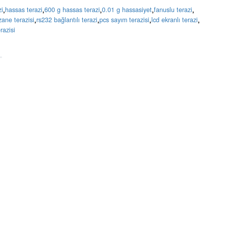
,
,
,
,
,
zi
hassas terazi
600 g hassas terazi
0.01 g hassasiyet
fanuslu terazi
,
,
,
,
zane terazisi
rs232 bağlantılı terazi
pcs sayım terazisi
lcd ekranlı terazi
razisi