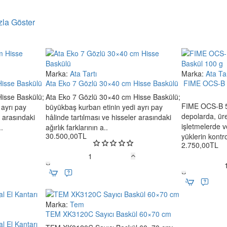
Marka:
Ata Tartı
Marka:
Ata Tar
Yeni
Yeni
Hisse Baskülü
Ata Eko 7 Gözlü 30×40 cm Hisse Baskülü
FIME OCS-B 5
Ücretsiz Kargo
Ücretsiz Kargo
isse Baskülü;
Ata Eko 7 Gözlü 30×40 cm Hisse Baskülü;
FIME OCS-B 50
 ayrı pay
büyükbaş kurban etinin yedi ayrı pay
vantajı
depolarda, üre
r arasındaki
hâlinde tartılması ve hisseler arasındaki
işletmelerde v
..
ağırlık farklarının a..
kapasite
ile
0,01 g okunabilirliği
kompakt ve fanuslu bir gövdede
30.500,00TL
yüklerin kontro
2.750,00TL
yardımcı tartımları ve laboratuvar tipi ölçümler için kullanışlı bir
Ata
FIME
Eko
ısına sahip
NECKLIFE WT10002 1 kg / 0,01 g hassas terazi
modeli
OCS-
7
lu ve 0,01 g hassasiyetli çözüm arayan kullanıcılar için uygundur.
B
Gözlü
500
30×40
Marka:
Tem
Yeni
kg
cm
TEM XK3120C Sayıcı Baskül 60×70 cm
Yeni
Ücretsiz Kargo
Dijital
Hisse
l El Kantarı