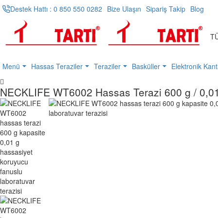
Destek Hattı : 0 850 550 0282
Bize Ulaşın
Sipariş Takip
Blog
T
Ürü
,
kate
Menü
Hassas Teraziler
Teraziler
Basküller
Elektronik Kant
vey
mar
h
ara.
NECKLIFE WT6002 Hassas Terazi 600 g / 0,0
o
m
e