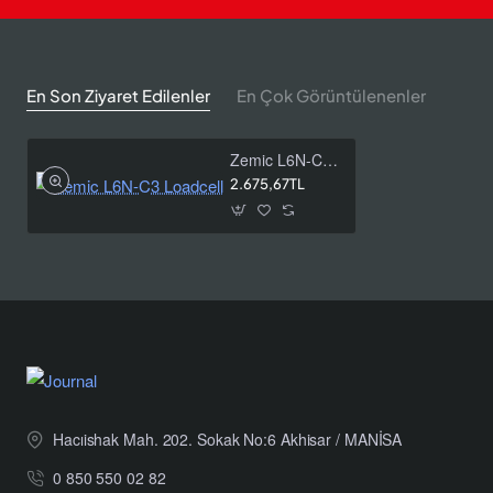
Kombine Hata
≤ ±0.0230 %FS
Sürünme (30 dakika)
≤ ±0.0167 %FS
En Son Ziyaret Edilenler
En Çok Görüntülenenler
Sıcaklık Etkisi (Zero)
≤ ±0.0200 %FS / 10°C
Zemic L6N-C3 Loadcell
Sıcaklık Etkisi (Span)
≤ ±0.0175 %FS / 10°C
2.675,67TL
Sıfır Denge
≤ ±2.0 %FS
Güvenli Aşırı Yük
150 %FS
Maksimum Aşırı Yük
200 %FS
3–30 kg: 0.6–0.9 mm /
Maksimum Sapma
40–200 kg: 0.3–0.5 mm
Eksenel Yükleme Hatası
0.002 %Ld/cm
Hacıishak Mah. 202. Sokak No:6 Akhisar / MANİSA
Önerilen Besleme Voltajı
5 – 15 V
0 850 550 02 82