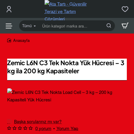
Tümü
Ürün
kategori
marka
home
ara...
Zemic L6N C3 Tek Nokta Yük Hücresi – 3
kg ila 200 kg Kapasiteler
Başka sorularınız mı var?
0 yorum
•
Yorum Yap