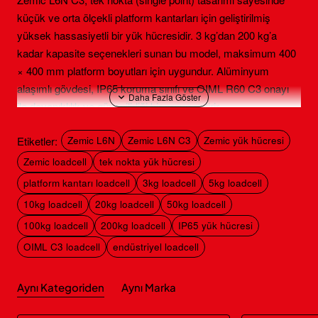
küçük ve orta ölçekli platform kantarları için geliştirilmiş
yüksek hassasiyetli bir yük hücresidir. 3 kg’dan 200 kg’a
kadar kapasite seçenekleri sunan bu model, maksimum 400
× 400 mm platform boyutları için uygundur. Alüminyum
alaşımlı gövdesi, IP65 koruma sınıfı ve OIML R60 C3 onayı
ile dayanıklılık ve güvenilirliği bir araya getirir.
Etiketler:
Zemic L6N
Zemic L6N C3
Zemic yük hücresi
Başlıca Özellikler
Zemic loadcell
tek nokta yük hücresi
platform kantarı loadcell
3kg loadcell
5kg loadcell
Geniş kapasite aralığı:
3 kg – 200 kg
10kg loadcell
20kg loadcell
50kg loadcell
100kg loadcell
200kg loadcell
IP65 yük hücresi
IP65 koruma sınıfı:
Toz ve neme karşı dayanıklı yapı
OIML C3 loadcell
endüstriyel loadcell
OIML R60 C3 onayı:
Uluslararası doğruluk standardına
Aynı Kategoriden
Aynı Marka
uygun