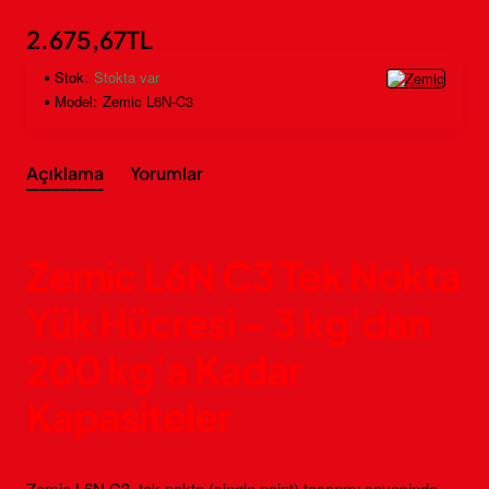
2.675,67TL
Stok:
Stokta var
Model:
Zemic L6N-C3
Açıklama
Yorumlar
Zemic L6N C3 Tek Nokta
Yük Hücresi – 3 kg’dan
200 kg’a Kadar
Kapasiteler
Zemic L6N C3, tek nokta (single point) tasarımı sayesinde