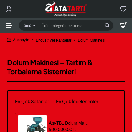
Tümü
Ürün
kategori
marka
Endüstriyel Kantarlar
Dolum Makinesi
home
ara...
Dolum Makinesi – Tartım &
Torbalama Sistemleri
En Çok Satanlar
En Çok İncelenenler
Ata-TBL Dolum Makinesi – Tartılı Torbalama ve Paketleme Sistemi (25–50 kg)
500.000,00TL