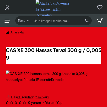
Tümü
Ürün
kategori
marka
home
ara...
CAS XE 300 Hassas Terazi 300 g / 0,005
g
Yeni
Ücretsiz Kargo
Başka sorularınız mı var?
0 yorum
•
Yorum Yap