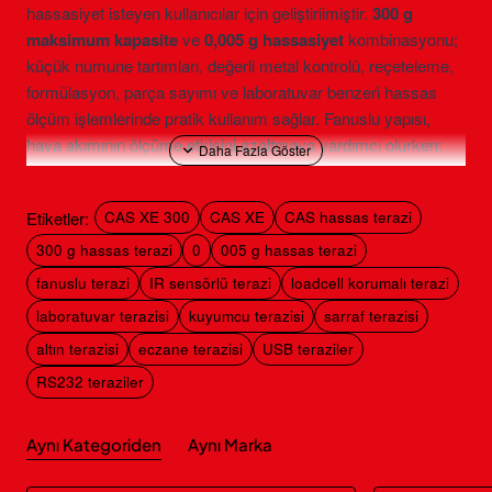
hassasiyet isteyen kullanıcılar için geliştirilmiştir.
300 g
maksimum kapasite
ve
0,005 g hassasiyet
kombinasyonu;
küçük numune tartımları, değerli metal kontrolü, reçeteleme,
formülasyon, parça sayımı ve laboratuvar benzeri hassas
ölçüm işlemlerinde pratik kullanım sağlar. Fanuslu yapısı,
hava akımının ölçüme etkisini azaltmaya yardımcı olurken;
yük hücresi kilidi taşıma sırasında cihazın hassas ölçüm
mekanizmasını korumaya destek olur.
Etiketler:
CAS XE 300
CAS XE
CAS hassas terazi
CAS XE 300 Hassas Terazi
300 g hassas terazi
0
005 g hassas terazi
Nerelerde Kullanılır?
fanuslu terazi
IR sensörlü terazi
loadcell korumalı terazi
laboratuvar terazisi
kuyumcu terazisi
sarraf terazisi
CAS XE 300, düşük gramajlı ürünlerde yüksek okunabilirlik
isteyen profesyonel kullanıcılar için uygundur. 0,005 g
altın terazisi
eczane terazisi
USB teraziler
çözünürlük, küçük numune ve hassas gramaj kontrolü
RS232 teraziler
yapılan işlemlerde avantaj sağlar.
Laboratuvar numune tartımları
Aynı Kategoriden
Aynı Marka
Ar-Ge ve formülasyon çalışmaları