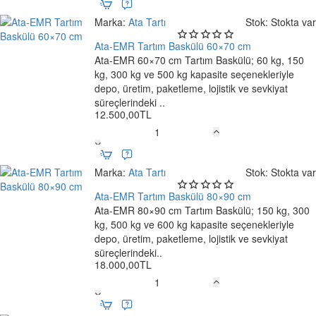
EMR
Tartım
Marka:
Ata Tartı
Stok:
Stokta var
Baskülü
60×60
Ata-EMR Tartım Baskülü 60×70 cm
Yeni
cm
Ata-EMR 60×70 cm Tartım Baskülü; 60 kg, 150
Ücretsiz Kargo
kg, 300 kg ve 500 kg kapasite seçenekleriyle
depo, üretim, paketleme, lojistik ve sevkiyat
süreçlerindeki ..
12.500,00TL
Ata-
EMR
Tartım
Marka:
Ata Tartı
Stok:
Stokta var
Baskülü
60×70
Ata-EMR Tartım Baskülü 80×90 cm
Yeni
cm
Ata-EMR 80×90 cm Tartım Baskülü; 150 kg, 300
🔥 Çok Satan
kg, 500 kg ve 600 kg kapasite seçenekleriyle
Ücretsiz Kargo
depo, üretim, paketleme, lojistik ve sevkiyat
süreçlerindeki..
18.000,00TL
Ata-
EMR