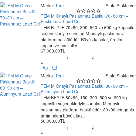
Onaylı
Marka:
Tem
Stok:
Stokta var
Paslanmaz
Baskül
TEM M Onaylı Paslanmaz Baskül 70×80 cm –
70×80
Paslanmaz Load Cell
cm
TEM BT2TP 70×80, 300, 500 ve 600 kg kapasite
Ücretsiz Kargo
–
seçenekleriyle sunulan M onaylı paslanmaz
Alüminyum
platform baskülüdür. Büyük kasalar, üretim
Load
kapları ve hacimli y..
67.000,00TL
Cell
TEM
M
Onaylı
Marka:
Tem
Stok:
Stokta var
Paslanmaz
Baskül
TEM M Onaylı Paslanmaz Baskül 80×90 cm –
70×80
Alüminyum Load Cell
cm
TEM BE2TP 80×90, 150, 300, 500 ve 600 kg
Ücretsiz Kargo
–
kapasite seçenekleriyle sunulan M onaylı
Paslanmaz
paslanmaz platform baskülüdür. 80×90 cm geniş
Load
tartım alanı büyük kas..
56.000,00TL
Cell
TEM