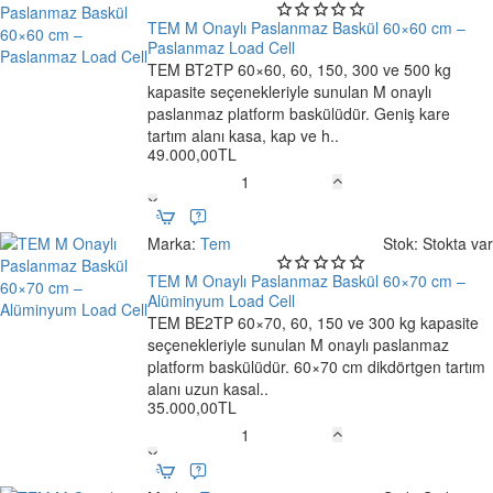
Paslanmaz
Baskül
TEM M Onaylı Paslanmaz Baskül 60×60 cm –
60×60
Paslanmaz Load Cell
cm
TEM BT2TP 60×60, 60, 150, 300 ve 500 kg
🔥 Çok Satan
–
kapasite seçenekleriyle sunulan M onaylı
Ücretsiz Kargo
Alüminyum
paslanmaz platform baskülüdür. Geniş kare
Load
tartım alanı kasa, kap ve h..
49.000,00TL
Cell
TEM
M
Onaylı
Marka:
Tem
Stok:
Stokta var
Paslanmaz
Baskül
TEM M Onaylı Paslanmaz Baskül 60×70 cm –
60×60
Alüminyum Load Cell
cm
TEM BE2TP 60×70, 60, 150 ve 300 kg kapasite
Ücretsiz Kargo
–
seçenekleriyle sunulan M onaylı paslanmaz
Paslanmaz
platform baskülüdür. 60×70 cm dikdörtgen tartım
Load
alanı uzun kasal..
35.000,00TL
Cell
TEM
M
Onaylı