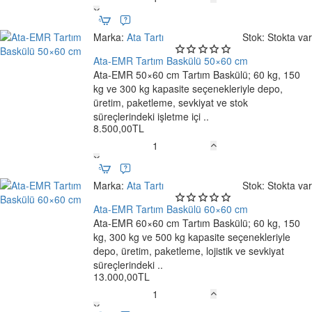
Ata
EMR
60×70
Marka:
Ata Tartı
Stok:
Stokta var
cm
Masaüstü
Ata-EMR Tartım Baskülü 50×60 cm
Ücretsiz Kargo
Tartım
Ata-EMR 50×60 cm Tartım Baskülü; 60 kg, 150
Baskülü
kg ve 300 kg kapasite seçenekleriyle depo,
üretim, paketleme, sevkiyat ve stok
süreçlerindeki işletme içi ..
8.500,00TL
Ata-
EMR
Tartım
Marka:
Ata Tartı
Stok:
Stokta var
Baskülü
50×60
Ata-EMR Tartım Baskülü 60×60 cm
Yeni
cm
Ata-EMR 60×60 cm Tartım Baskülü; 60 kg, 150
Ücretsiz Kargo
kg, 300 kg ve 500 kg kapasite seçenekleriyle
depo, üretim, paketleme, lojistik ve sevkiyat
süreçlerindeki ..
13.000,00TL
Ata-