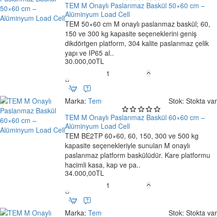
cm
TEM M Onaylı Paslanmaz Baskül 50×60 cm –
M
Alüminyum Load Cell
Onaylı
TEM 50×60 cm M onaylı paslanmaz baskül; 60,
Ücretsiz Kargo
Mobil
150 ve 300 kg kapasite seçeneklerini geniş
Tartım
dikdörtgen platform, 304 kalite paslanmaz çelik
Baskülü
yapı ve IP65 al..
30.000,00TL
TEM
M
Onaylı
Marka:
Tem
Stok:
Stokta var
Paslanmaz
Baskül
TEM M Onaylı Paslanmaz Baskül 60×60 cm –
50×60
Alüminyum Load Cell
cm
TEM BE2TP 60×60, 60, 150, 300 ve 500 kg
Ücretsiz Kargo
–
kapasite seçenekleriyle sunulan M onaylı
Alüminyum
paslanmaz platform baskülüdür. Kare platformu
Load
hacimli kasa, kap ve pa..
34.000,00TL
Cell
TEM
M
Onaylı
Marka:
Tem
Stok:
Stokta var