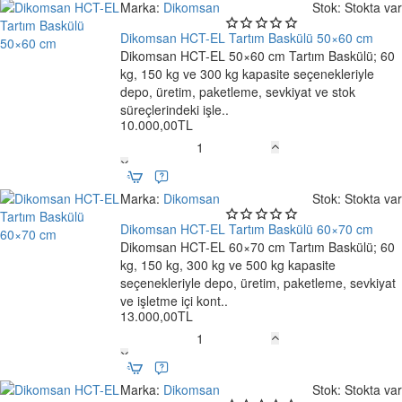
Tartım
Marka:
Dikomsan
Stok:
Stokta var
Baskülü
80×90
Dikomsan HCT-EL Tartım Baskülü 50×60 cm
cm
Dikomsan HCT-EL 50×60 cm Tartım Baskülü; 60
Ücretsiz Kargo
kg, 150 kg ve 300 kg kapasite seçenekleriyle
depo, üretim, paketleme, sevkiyat ve stok
süreçlerindeki işle..
10.000,00TL
Dikomsan
HCT-
EL
Marka:
Dikomsan
Stok:
Stokta var
Tartım
Baskülü
Dikomsan HCT-EL Tartım Baskülü 60×70 cm
50×60
Dikomsan HCT-EL 60×70 cm Tartım Baskülü; 60
Ücretsiz Kargo
cm
kg, 150 kg, 300 kg ve 500 kg kapasite
seçenekleriyle depo, üretim, paketleme, sevkiyat
ve işletme içi kont..
13.000,00TL
Dikomsan
HCT-
EL
Marka:
Dikomsan
Stok:
Stokta var
Tartım