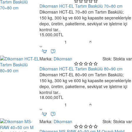
Baskülü
Dikomsan HCT-EL Tartım Baskülü 70×80 cm
60×70
Dikomsan HCT-EL 70×80 cm Tartım Baskülü;
Ücretsiz Kargo
cm
150 kg, 300 kg ve 600 kg kapasite seçenekleriyle
depo, üretim, paketleme, sevkiyat ve işletme içi
kontrol tar..
15.000,00TL
Dikomsan
HCT-
EL
Marka:
Dikomsan
Stok:
Stokta var
Tartım
Baskülü
Dikomsan HCT-EL Tartım Baskülü 80×90 cm
70×80
Dikomsan HCT-EL 80×90 cm Tartım Baskülü;
Ücretsiz Kargo
cm
150 kg, 300 kg ve 600 kg kapasite seçenekleriyle
depo, üretim, paketleme, sevkiyat ve işletme içi
kontrol tar..
18.000,00TL
Dikomsan
HCT-
EL
Marka:
Dikomsan
Stok:
Stokta var
Tartım
Baskülü
Dikomsan MS-RAW 40×50 cm M Onaylı Mobil