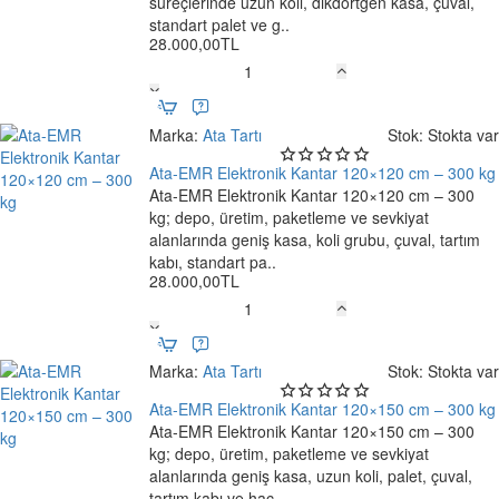
süreçlerinde uzun koli, dikdörtgen kasa, çuval,
kg
standart palet ve g..
28.000,00TL
Ata-
EMR
Elektronik
Marka:
Ata Tartı
Stok:
Stokta var
Kantar
100×150
Ata-EMR Elektronik Kantar 120×120 cm – 300 kg
cm
Ata-EMR Elektronik Kantar 120×120 cm – 300
–
kg; depo, üretim, paketleme ve sevkiyat
Ücretsiz Kargo
300
alanlarında geniş kasa, koli grubu, çuval, tartım
kg
kabı, standart pa..
28.000,00TL
Ata-
EMR
Elektronik
Marka:
Ata Tartı
Stok:
Stokta var
Kantar
120×120
Ata-EMR Elektronik Kantar 120×150 cm – 300 kg
cm
Ata-EMR Elektronik Kantar 120×150 cm – 300
–
kg; depo, üretim, paketleme ve sevkiyat
Ücretsiz Kargo
300
alanlarında geniş kasa, uzun koli, palet, çuval,
kg
tartım kabı ve hac..