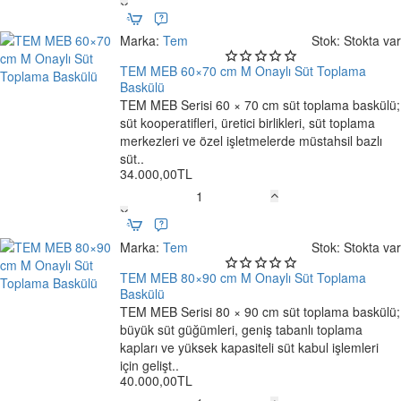
MEB
60×60
Marka:
Tem
Stok:
Stokta var
cm
M
TEM MEB 60×70 cm M Onaylı Süt Toplama
Onaylı
Baskülü
Ücretsiz Kargo
Süt
TEM MEB Serisi 60 × 70 cm süt toplama baskülü;
Toplama
süt kooperatifleri, üretici birlikleri, süt toplama
Baskülü
merkezleri ve özel işletmelerde müstahsil bazlı
süt..
34.000,00TL
TEM
MEB
60×70
Marka:
Tem
Stok:
Stokta var
cm
M
TEM MEB 80×90 cm M Onaylı Süt Toplama
Onaylı
Baskülü
Ücretsiz Kargo
Süt
TEM MEB Serisi 80 × 90 cm süt toplama baskülü;
Toplama
büyük süt güğümleri, geniş tabanlı toplama
Baskülü
kapları ve yüksek kapasiteli süt kabul işlemleri
için gelişt..
40.000,00TL