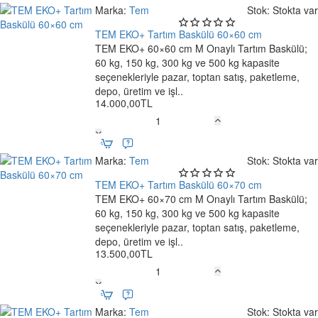
Tartım
Marka:
Tem
Stok:
Stokta var
Baskülü
50×60
TEM EKO+ Tartım Baskülü 60×60 cm
Ücretsiz Kargo
cm
TEM EKO+ 60×60 cm M Onaylı Tartım Baskülü;
60 kg, 150 kg, 300 kg ve 500 kg kapasite
seçenekleriyle pazar, toptan satış, paketleme,
depo, üretim ve işl..
14.000,00TL
TEM
EKO+
Tartım
Marka:
Tem
Stok:
Stokta var
Baskülü
60×60
TEM EKO+ Tartım Baskülü 60×70 cm
Ücretsiz Kargo
cm
TEM EKO+ 60×70 cm M Onaylı Tartım Baskülü;
60 kg, 150 kg, 300 kg ve 500 kg kapasite
seçenekleriyle pazar, toptan satış, paketleme,
depo, üretim ve işl..
13.500,00TL
TEM
EKO+
Tartım
Marka:
Tem
Stok:
Stokta var