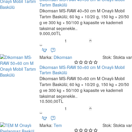
80×90
Tartım Baskülü
cm
Dikomsan MS-RAW 40×50 cm M Onaylı Mobil
Ücretsiz Kargo
Tartım Baskülü; 60 kg × 10/20 g, 150 kg × 20/50
g ve 300 kg × 50/100 g kapasite ve kademeli
taksimat seçenekle..
9.000,00TL
Dikomsan
MS-
RAW
Marka:
Dikomsan
Stok:
Stokta var
40×50
cm
Dikomsan MS-RAW 50×60 cm M Onaylı Mobil
M
Tartım Baskülü
Onaylı
Dikomsan MS-RAW 50×60 cm M Onaylı Mobil
Ücretsiz Kargo
Mobil
Tartım Baskülü; 60 kg × 10/20 g, 150 kg × 20/50
Tartım
g ve 300 kg × 50/100 g kapasite ve kademeli
Baskülü
taksimat seçenekle..
10.500,00TL
Dikomsan
MS-
RAW
Marka:
Tem
Stok:
Stokta var
50×60