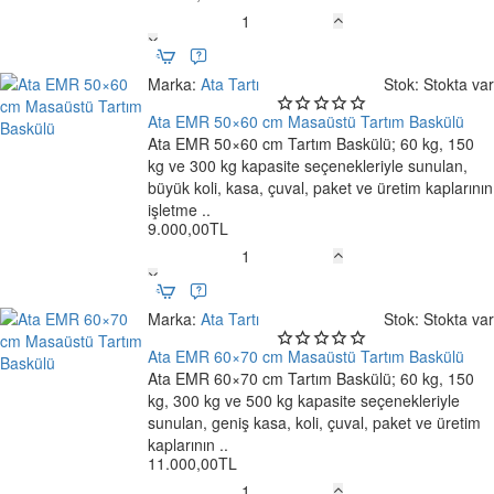
Ata-
EMR
Elektronik
Marka:
Ata Tartı
Stok:
Stokta var
Kantar
150×150
Ata EMR 50×60 cm Masaüstü Tartım Baskülü
cm
Ata EMR 50×60 cm Tartım Baskülü; 60 kg, 150
🔥 Çok Satan
–
kg ve 300 kg kapasite seçenekleriyle sunulan,
Ücretsiz Kargo
300
büyük koli, kasa, çuval, paket ve üretim kaplarının
kg
işletme ..
9.000,00TL
Ata
EMR
50×60
Marka:
Ata Tartı
Stok:
Stokta var
cm
Masaüstü
Ata EMR 60×70 cm Masaüstü Tartım Baskülü
Tartım
Ata EMR 60×70 cm Tartım Baskülü; 60 kg, 150
Ücretsiz Kargo
Baskülü
kg, 300 kg ve 500 kg kapasite seçenekleriyle
sunulan, geniş kasa, koli, çuval, paket ve üretim
kaplarının ..
11.000,00TL