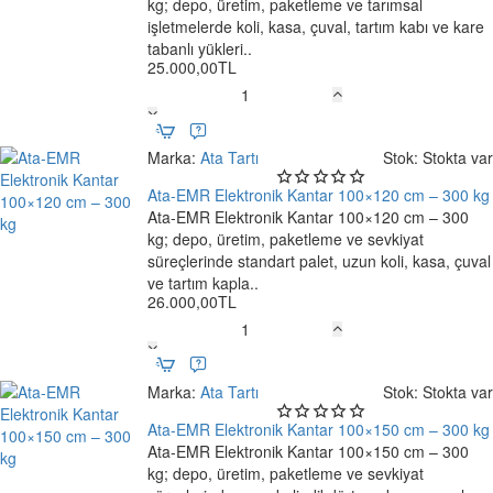
kg; depo, üretim, paketleme ve tarımsal
Ücretsiz Kargo
işletmelerde koli, kasa, çuval, tartım kabı ve kare
tabanlı yükleri..
25.000,00TL
Ata-
EMR
Elektronik
Marka:
Ata Tartı
Stok:
Stokta var
Kantar
100×100
Ata-EMR Elektronik Kantar 100×120 cm – 300 kg
cm
Ata-EMR Elektronik Kantar 100×120 cm – 300
–
kg; depo, üretim, paketleme ve sevkiyat
Ücretsiz Kargo
300
süreçlerinde standart palet, uzun koli, kasa, çuval
kg
ve tartım kapla..
26.000,00TL
Ata-
EMR
Elektronik
Marka:
Ata Tartı
Stok:
Stokta var
Kantar
100×120
Ata-EMR Elektronik Kantar 100×150 cm – 300 kg
cm
Ata-EMR Elektronik Kantar 100×150 cm – 300
–
kg; depo, üretim, paketleme ve sevkiyat
Ücretsiz Kargo
300