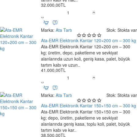
32.000,00TL
Ata-
EMR
Elektronik
Marka:
Ata Tartı
Stok:
Stokta var
Kantar
120×150
Ata-EMR Elektronik Kantar 120×200 cm – 300 kg
cm
Ata-EMR Elektronik Kantar 120×200 cm – 300
–
kg; üretim, depo, paketleme ve sevkiyat
Ücretsiz Kargo
300
alanlarında uzun koli, geniş kasa, palet, büyük
kg
tartım kabı ve uzun..
41.000,00TL
Ata-
EMR
Elektronik
Marka:
Ata Tartı
Stok:
Stokta var
Kantar
120×200
Ata-EMR Elektronik Kantar 150×150 cm – 300 kg
cm
Ata-EMR Elektronik Kantar 150×150 cm – 300
–
kg; depo, üretim, paketleme ve sevkiyat
Ücretsiz Kargo
300
alanlarında geniş kasa, toplu koli, palet, büyük
kg
tartım kabı ve kar..
38.500,00TL