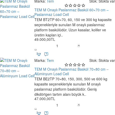
Marka:
Tem
Stok:
Stokta var
Paslanmaz
Baskül
TEM M Onaylı Paslanmaz Baskül 60×70 cm –
60×70
Paslanmaz Load Cell
cm
TEM BT2TP 60×70, 60, 150 ve 300 kg kapasite
🔥 Çok Satan
–
seçenekleriyle sunulan M onaylı paslanmaz
Ücretsiz Kargo
Alüminyum
platform baskülüdür. Uzun kasalar, koliler ve
Load
üretim kapları içi..
49.000,00TL
Cell
TEM
M
Onaylı
Marka:
Tem
Stok:
Stokta var
Paslanmaz
Baskül
TEM M Onaylı Paslanmaz Baskül 70×80 cm –
60×70
Alüminyum Load Cell
cm
TEM BE2TP 70×80, 150, 300, 500 ve 600 kg
Ücretsiz Kargo
–
kapasite seçenekleriyle sunulan M onaylı
Paslanmaz
paslanmaz platform baskülüdür. Geniş
Load
dikdörtgen tartım alanı büyük k..
47.000,00TL
Cell
TEM
M