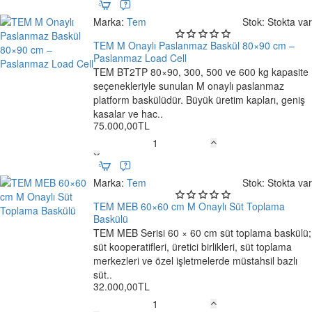
M
Onaylı
Marka:
Tem
Stok:
Stokta var
Paslanmaz
Baskül
TEM M Onaylı Paslanmaz Baskül 80×90 cm –
80×90
Paslanmaz Load Cell
cm
TEM BT2TP 80×90, 300, 500 ve 600 kg kapasite
Ücretsiz Kargo
–
seçenekleriyle sunulan M onaylı paslanmaz
Alüminyum
platform baskülüdür. Büyük üretim kapları, geniş
Load
kasalar ve hac..
75.000,00TL
Cell
TEM
M
Onaylı
Marka:
Tem
Stok:
Stokta var
Paslanmaz
Baskül
TEM MEB 60×60 cm M Onaylı Süt Toplama
80×90
Baskülü
Ücretsiz Kargo
cm
TEM MEB Serisi 60 × 60 cm süt toplama baskülü;
–
süt kooperatifleri, üretici birlikleri, süt toplama
Paslanmaz
merkezleri ve özel işletmelerde müstahsil bazlı
Load
süt..
32.000,00TL
Cell
TEM