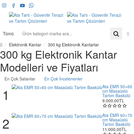
Tümü
Ürün
kategori
Elektronik Kantar
300 kg Elektronik Kantarlar
marka
h
300 kg Elektronik Kantar
ara...
o
m
Modelleri ve Fiyatları
e
En Çok Satanlar
En Çok İncelenenler
Ata EMR 50×60
cm Masaüstü
Tartım Baskülü
9.000,00TL
Ata EMR 60×70
cm Masaüstü
Tartım Baskülü
11.000,00TL