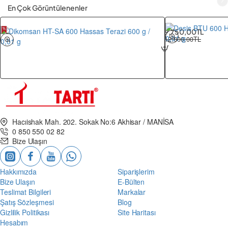
80×90
En Çok Görüntülenenler
cm
Dikomsan HT-SA 600
9.750,00TL
12.000,00TL
Hacıishak Mah. 202. Sokak No:6 Akhisar / MANİSA
0 850 550 02 82
Bize Ulaşın
Hakkımızda
Siparişlerim
Bize Ulaşın
E-Bülten
Teslimat Bilgileri
Markalar
Şatış Sözleşmesi
Blog
Gizlilik Politikası
Site Haritası
Hesabım