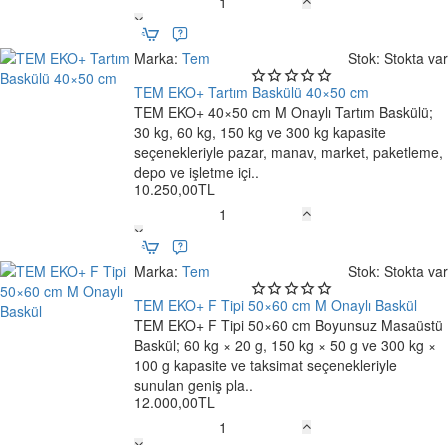
TEM
MEB
80×90
Marka:
Tem
Stok:
Stokta var
cm
M
TEM EKO+ Tartım Baskülü 40×50 cm
Ücretsiz Kargo
Onaylı
TEM EKO+ 40×50 cm M Onaylı Tartım Baskülü;
Süt
30 kg, 60 kg, 150 kg ve 300 kg kapasite
Toplama
seçenekleriyle pazar, manav, market, paketleme,
Baskülü
depo ve işletme içi..
10.250,00TL
TEM
EKO+
Tartım
Marka:
Tem
Stok:
Stokta var
Baskülü
40×50
TEM EKO+ F Tipi 50×60 cm M Onaylı Baskül
cm
TEM EKO+ F Tipi 50×60 cm Boyunsuz Masaüstü
Ücretsiz Kargo
Baskül; 60 kg × 20 g, 150 kg × 50 g ve 300 kg ×
100 g kapasite ve taksimat seçenekleriyle
sunulan geniş pla..
12.000,00TL
TEM