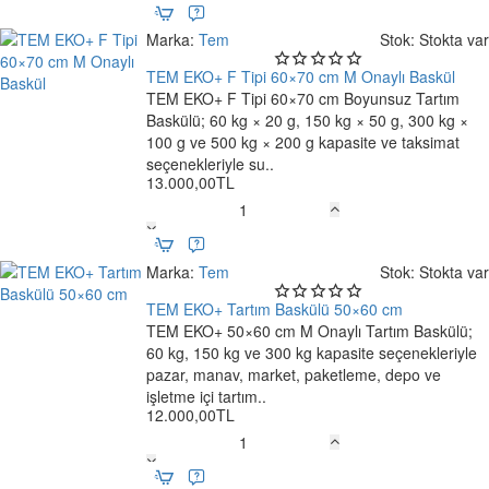
EKO+
F
Marka:
Tem
Stok:
Stokta var
Tipi
50×60
TEM EKO+ F Tipi 60×70 cm M Onaylı Baskül
cm
TEM EKO+ F Tipi 60×70 cm Boyunsuz Tartım
Yeni
M
Baskülü; 60 kg × 20 g, 150 kg × 50 g, 300 kg ×
Ücretsiz Kargo
Onaylı
100 g ve 500 kg × 200 g kapasite ve taksimat
Baskül
seçenekleriyle su..
13.000,00TL
TEM
EKO+
F
Marka:
Tem
Stok:
Stokta var
Tipi
60×70
TEM EKO+ Tartım Baskülü 50×60 cm
Ücretsiz Kargo
cm
TEM EKO+ 50×60 cm M Onaylı Tartım Baskülü;
M
60 kg, 150 kg ve 300 kg kapasite seçenekleriyle
Onaylı
pazar, manav, market, paketleme, depo ve
Baskül
işletme içi tartım..
12.000,00TL
TEM
EKO+