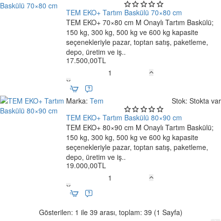
Baskülü
60×70
TEM EKO+ Tartım Baskülü 70×80 cm
Ücretsiz Kargo
cm
TEM EKO+ 70×80 cm M Onaylı Tartım Baskülü;
150 kg, 300 kg, 500 kg ve 600 kg kapasite
seçenekleriyle pazar, toptan satış, paketleme,
depo, üretim ve iş..
17.500,00TL
TEM
EKO+
Tartım
Marka:
Tem
Stok:
Stokta var
Baskülü
70×80
TEM EKO+ Tartım Baskülü 80×90 cm
Online Only
cm
TEM EKO+ 80×90 cm M Onaylı Tartım Baskülü;
Ücretsiz Kargo
150 kg, 300 kg, 500 kg ve 600 kg kapasite
seçenekleriyle pazar, toptan satış, paketleme,
depo, üretim ve iş..
19.000,00TL
TEM
EKO+
Tartım
Baskülü
Gösterilen: 1 ile 39 arası, toplam: 39 (1 Sayfa)