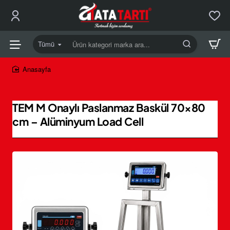
Tümü
Ürün
kategori
marka
home
ara...
TEM M Onaylı Paslanmaz Baskül 70×80
cm – Alüminyum Load Cell