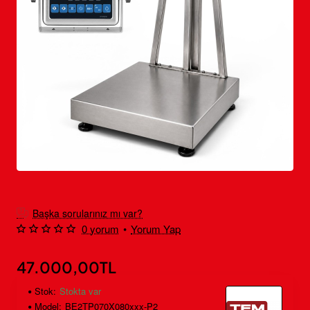
Ücretsiz Kargo
Başka sorularınız mı var?
0 yorum
•
Yorum Yap
47.000,00TL
Stok:
Stokta var
Model:
BE2TP070X080xxx-P2