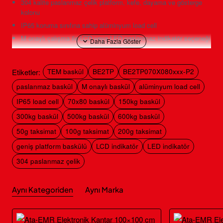
304 kalite paslanmaz çelik platform, kefe, dayama ve gösterge
kolonu
IP65 koruma sınıfına sahip alüminyum load cell
M onaylı çalışma ile LCD veya LED paslanmaz indikatör seçeneği
70×80 cm Geniş Platformun
Etiketler:
Kullanım Avantajı
TEM baskül
BE2TP
BE2TP070X080xxx-P2
paslanmaz baskül
M onaylı baskül
alüminyum load cell
70×80 cm dikdörtgen tartım alanı; büyük kasaların, geniş
IP65 load cell
70x80 baskül
150kg baskül
kolilerin, üretim kaplarının ve hacimli paketlerin platform
300kg baskül
500kg baskül
600kg baskül
üzerine daha rahat yerleştirilmesine yardımcı olur. 80 cm
uzunluğundaki kenar, daha küçük platformlara sığmayan
50g taksimat
100g taksimat
200g taksimat
dikdörtgen tabanlı yükler için ek kullanım alanı sağlar.
geniş platform baskülü
LCD indikatör
LED indikatör
Baskül üretim, paketleme, depo ve sevkiyat hazırlama
304 paslanmaz çelik
süreçlerinde kullanılabilir. Tartılacak yükün platform sınırları
içerisinde kalması, mümkün olduğunca merkeze
Aynı Kategoriden
Aynı Marka
yerleştirilmesi ve ürün ile taşıma kabının toplam ağırlığının
seçilen kapasiteyi aşmaması gerekir.