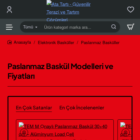
Tümü
Ürün
kategori
marka
Elektronik Basküller
Paslanmaz Basküller
home
ara...
Paslanmaz Baskül Modelleri ve
Fiyatları
En Çok Satanlar
En Çok İncelenenler