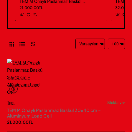
TEM M Onaylı Paslanmaz Baskül 30×40 cm – Alüminyum Load Cell
21.000,00TL
32.000,
Tem
Stokta var
TEM M Onaylı Paslanmaz Baskül 30×40 cm –
Alüminyum Load Cell
21.000,00TL