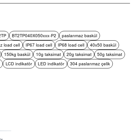
pp
mail
2TP
BT2TP040X050xxx-P2
paslanmaz baskül
 load cell
IP67 load cell
IP68 load cell
40x50 baskül
150kg baskül
10g taksimat
20g taksimat
50g taksimat
LCD indikatör
LED indikatör
304 paslanmaz çelik
nı