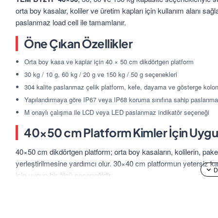
orta boy kasalar, koliler ve üretim kapları için kullanım alanı s
paslanmaz load cell ile tamamlanır.
Öne Çıkan Özellikler
Orta boy kasa ve kaplar için 40 × 50 cm dikdörtgen platform
30 kg / 10 g, 60 kg / 20 g ve 150 kg / 50 g seçenekleri
304 kalite paslanmaz çelik platform, kefe, dayama ve gösterge kolo
Yapılandırmaya göre IP67 veya IP68 koruma sınıfına sahip paslanmaz
M onaylı çalışma ile LCD veya LED paslanmaz indikatör seçeneği
40×50 cm Platform Kimler İçin Uyg
40×50 cm dikdörtgen platform; orta boy kasaların, kolilerin, pak
yerleştirilmesine yardımcı olur. 30×40 cm platformun yetersiz k
için uygun bir ölçü seçeneğidir.
Baskül üretim, paketleme, depo ve ticari tartım süreçlerinde kull
merkeze yerleştirilmesi ve ürün ile kullanılan kabın toplam ağırl