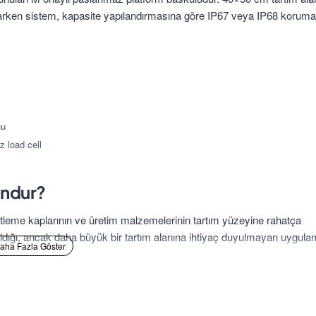
ağlarken sistem, kapasite yapılandırmasına göre IP67 veya IP68 korumal
nu
 load cell
undur?
etleme kaplarının ve üretim malzemelerinin tartım yüzeyine rahatça
aldığı, ancak daha büyük bir tartım alanına ihtiyaç duyulmayan uygula
anılabilir. Yükün platform sınırları içerisinde kalması, mümkün olduğu
ığının seçilen kapasiteyi aşmaması gerekir.