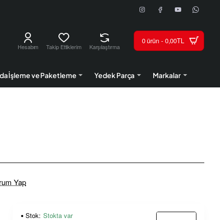
0 ürün - 0,00TL
Hesabım
Takip Ettiklerim
Karşılaştırma
da İşleme ve Paketleme
Yedek Parça
Markalar
rum Yap
Stok:
Stokta var