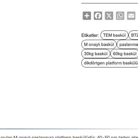
Share
Facebook
X
WhatsA
E
Etiketler:
TEM baskül
BT
M onaylı baskül
paslanmaz
30kg baskül
60kg baskül
dikdörtgen platform baskülü
sunulan M onaylı paslanmaz platform baskülüdür. 40×50 cm tartım ala