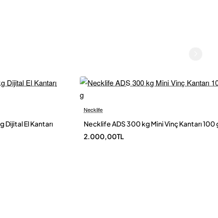
r.
ın
Necklife
Yeni
Yen
ijital El Kantarı
Necklife ADS 300 kg Mini Vinç Kantarı 100 
n ürün
2.000,00TL
te ve
olarak