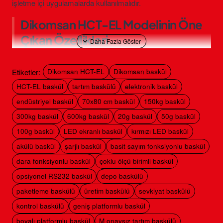
işletme içi uygulamalarda kullanılmalıdır.
Dikomsan HCT-EL Modelinin Öne
Çıkan Özellikleri
150 kg / 20 g, 300 kg / 50 g ve 600 kg / 100 g seçenekleri
Etiketler:
70 × 80 cm elektrostatik fırın boyalı platform
Dikomsan HCT-EL
Dikomsan baskül
7 haneli ve 28 mm rakam yüksekliğine sahip kırmızı LED ekran
HCT-EL baskül
tartım baskülü
elektronik baskül
Tartım, sıfırlama, dara ve örnekleme ile basit sayım
endüstriyel baskül
70x80 cm baskül
150kg baskül
kg, g, lb, oz ve ozt ölçü birimleri
300kg baskül
600kg baskül
20g baskül
50g baskül
6 V 4 Ah şarjlı akü ve opsiyonel RS-232 bağlantısı
100g baskül
LED ekranlı baskül
kırmızı LED baskül
Teknik Özellikler: Dikomsan HCT-
akülü baskül
şarjlı baskül
basit sayım fonksiyonlu baskül
dara fonksiyonlu baskül
çoklu ölçü birimli baskül
EL 70×80 cm Tartım Baskülü
opsiyonel RS232 baskül
depo baskülü
paketleme baskülü
üretim baskülü
sevkiyat baskülü
Kapasite ve Taksimat Seçenekleri
kontrol baskülü
geniş platformlu baskül
Model
Kapasite
Taksimat
Platform
boyalı platformlu baskül
M onaysız tartım baskülü