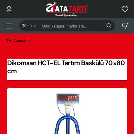
Tümü
Ürün
kategori
marka
home
ara...
Dikomsan HCT-EL Tartım Baskülü 70×80
cm