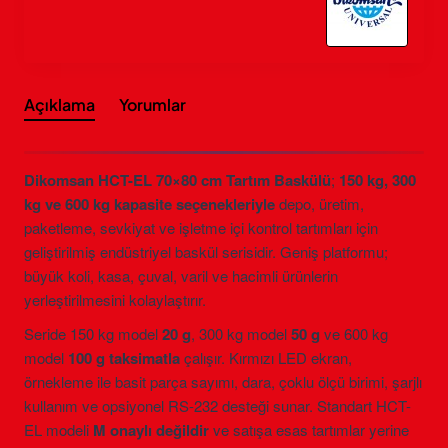
Açıklama
Yorumlar
Dikomsan HCT-EL 70×80 cm Tartım Baskülü
;
150 kg, 300
kg ve 600 kg kapasite seçenekleriyle
depo, üretim,
paketleme, sevkiyat ve işletme içi kontrol tartımları için
geliştirilmiş endüstriyel baskül serisidir. Geniş platformu;
büyük koli, kasa, çuval, varil ve hacimli ürünlerin
yerleştirilmesini kolaylaştırır.
Seride 150 kg model
20 g
, 300 kg model
50 g
ve 600 kg
model
100 g taksimatla
çalışır. Kırmızı LED ekran,
örnekleme ile basit parça sayımı, dara, çoklu ölçü birimi, şarjlı
kullanım ve opsiyonel RS-232 desteği sunar. Standart HCT-
EL modeli
M onaylı değildir
ve satışa esas tartımlar yerine