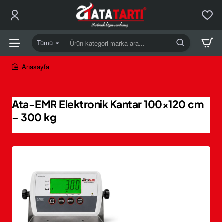
Tümü
Ürün
kategori
marka
home
ara...
Ata-EMR Elektronik Kantar 100×120 cm
– 300 kg