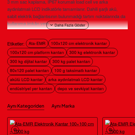
3 mm sac kaplama, IP67 korumalı load cell ve arka
aydınlatmalı LCD indikatörle tamamlanır. Dahili şarjlı akü,
sabit elektrik bağlantısının bulunmadığı tartım noktalarında da
kullanıma imkân verir.
Ata-EMR 100×120 cm Elektronik
Etiketler:
Ata-EMR
100x120 cm elektronik kantar
Kantarın Öne Çıkan Özellikleri
100x120 cm platform kantarı
300 kg elektronik kantar
300 kg maksimum kapasite
ve
100 g gerçek taksimat
300 kg dijital kantar
300 kg palet kantarı
80×120 cm standart palet ve uzun tabanlı yükler için
100×120 cm
80x120 palet kantarı
100 g taksimatlı kantar
platform
40×60×2 mm profil konstrüksiyon ve 3 mm sac kaplama
akülü LCD kantar
arka aydınlatmalı LCD kantar
Nikel kaplamalı çelik alaşımlı, IP67 korumalı lama tipi load cell
endüstriyel yer kantarı
depo ve sevkiyat kantarı
6 dijit ve 22 mm rakam yüksekliğine sahip arka aydınlatmalı LCD
ekran
Aynı Kategoriden
Aynı Marka
Ata-EMR Elektronik Kantar
100×120 cm – 300 kg Teknik