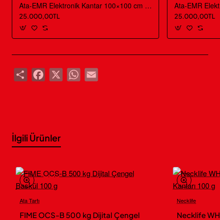
Özellikleri
Ata-EMR Elektronik Kantar 100×100 cm – 1000 kg
25.000,00TL
25.000,00TL
Teknik Bilgiler
Ata Tartı
Marka
Share
Facebook
X
WhatsApp
Email
ATA-EMR-100X120-300
Ürün Kodu
Ata-EMR-LCD
Seri / İndikatör
Endüstriyel elektronik yer kantarı
Ürün Tipi
İlgili Ürünler
300 kg
Maksimum
Kapasite
100 g
Gerçek
Taksimat
Ata Tartı
Necklife
Yeni
2 kg
Minimum Tartım
FIME OCS-B 500 kg Dijital Çengel
Necklife WH