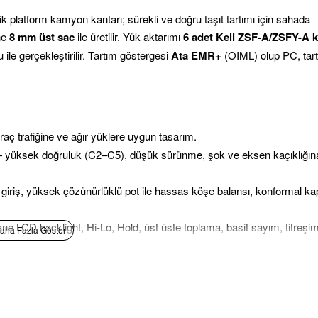
k platform kamyon kantarı; sürekli ve doğru taşıt tartımı için sahada
ne
8 mm üst sac
ile üretilir. Yük aktarımı
6 adet Keli ZSF-A/ZSFY-A 
 ile gerçekleştirilir. Tartım göstergesi
Ata EMR+
(OIML) olup PC, tar
ç trafiğine ve ağır yüklere uygun tasarım.
 yüksek doğruluk (C2–C5), düşük sürünme, şok ve eksen kaçıklığın
riş, yüksek çözünürlüklü pot ile hassas köşe balansı, konformal kap
LCD backlight, Hi-Lo, Hold, üst üste toplama, basit sayım, titreşi
 programı, lazer yazıcı ve 1000 yaprak kantar fişi ile eksiksiz taşıt