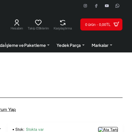
0 ürün - 0,00TL
Hesabım
Takip Ettiklerim
Karşılaştırma
da İşleme ve Paketleme
Yedek Parça
Markalar
rum Yap
L
Stok:
Stokta var