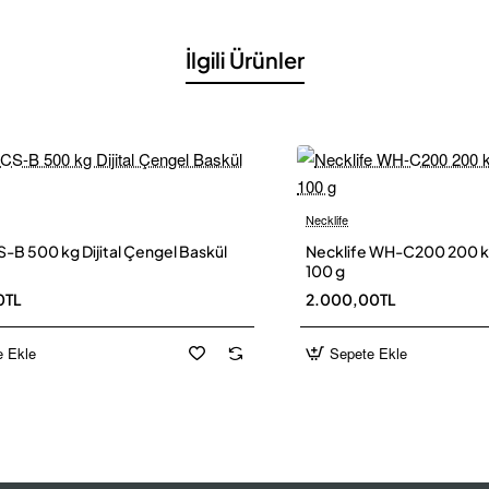
rı
İlgili Ürünler
rı
Platform
n Kantarı 3×9 m 60 Ton
(Çelik Platform)
Necklife
Yeni
ler platform)
-B 500 kg Dijital Çengel Baskül
Necklife WH-C200 200 kg D
100 g
m
üst sac
0TL
2.000,00TL
SFY-A
kolon tip,
30 t
, IP68 (nominal çıkış 2.0 ± 0.002 mV/V; tavsiye bes
e Ekle
Sepete Ekle
 15 V DC; emniyet aşırı yük %150 FS, nihai %250 FS)
in
250 × 250 × 25 mm
montaj plakası/kiti dâhildir.
4 paslanmaz çelik gövde, 6 LC girişi, tek 4 telli çıkış, konformal kaplama
lim koruması, yüksek çözünürlüklü pot ile köşe ayarı, PG9 rakorlar)