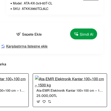
Model:
ATA-KK-3x9-60T-CL
SKU:
ATKK3960TCL6LC
Sepete Ekle
Şimdi Al
Karşılaştırma listesine ekle
arka
Ata-EMR Elektronik Kantar 100×100 cm – 1000 kg
Ata-EMR Elektronik Kantar 100×100 cm – 1500 kg
25.000,00TL