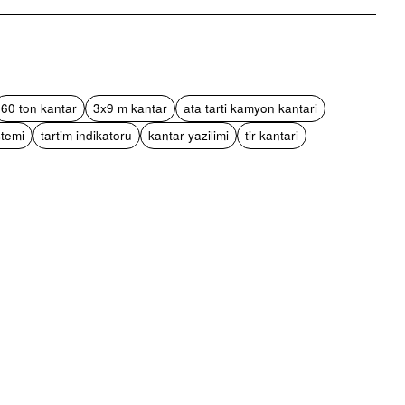
pp
mail
60 ton kantar
3x9 m kantar
ata tarti kamyon kantari
stemi
tartim indikatoru
kantar yazilimi
tir kantari