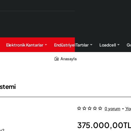
Elektronik Kantarlar
Endüstriyel Tartılar
Loadcell
Gı
home
istemi
0 yorum
•
Yo
Ücretsiz Kargo
375.000,00T
ar?