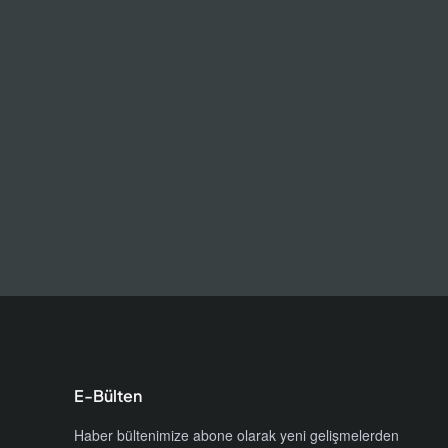
m
ı
ile
k
16 m
 4
umlu
E-Bülten
Haber bültenimize abone olarak yeni gelişmelerden