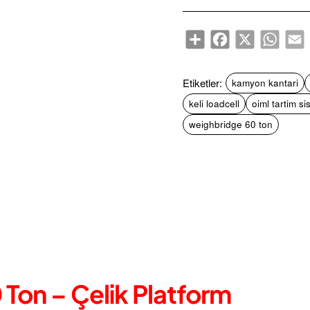
Share
Facebook
X
WhatsA
E
Etiketler:
kamyon kantari
keli loadcell
oiml tartim si
weighbridge 60 ton
Ton – Çelik Platform