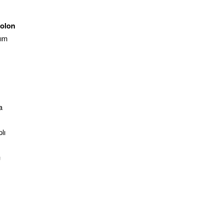
kolon
tım
a
lı
m