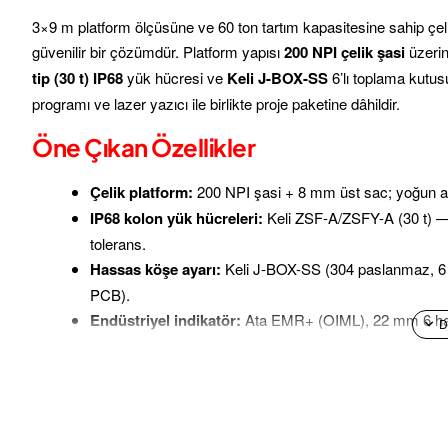
3×9 m platform ölçüsüne ve 60 ton tartım kapasitesine sahip çeli
güvenilir bir çözümdür. Platform yapısı
200 NPI çelik şasi
üzeri
tip (30 t) IP68
yük hücresi ve
Keli J-BOX-SS
6’lı toplama kutusu
programı ve lazer yazıcı ile birlikte proje paketine dâhildir.
Öne Çıkan Özellikler
Çelik platform:
200 NPI şasi + 8 mm üst sac; yoğun ara
IP68 kolon yük hücreleri:
Keli ZSF-A/ZSFY-A (30 t) —
tolerans.
Hassas köşe ayarı:
Keli J-BOX-SS (304 paslanmaz, 6 gi
PCB).
Endüstriyel indikatör:
Ata EMR+ (OIML), 22 mm 6 hane 
filtresi, dahili batarya.
Tam entegrasyon:
PC (i5/16 GB/240 GB SSD/19"), tartım
kantarı çözümü.
Kullanım Alanları