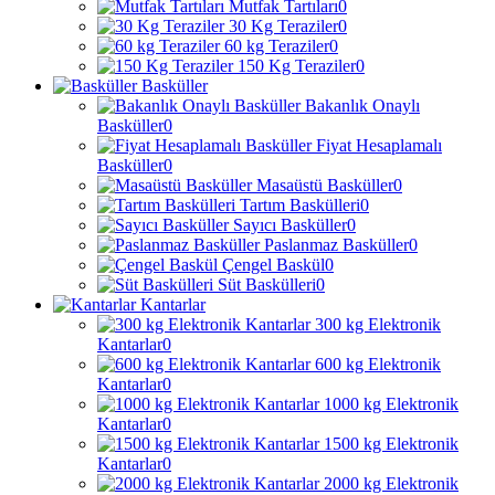
Mutfak Tartıları
0
30 Kg Teraziler
0
60 kg Teraziler
0
150 Kg Teraziler
0
Basküller
Bakanlık Onaylı
Basküller
0
Fiyat Hesaplamalı
Basküller
0
Masaüstü Basküller
0
Tartım Baskülleri
0
Sayıcı Basküller
0
Paslanmaz Basküller
0
Çengel Baskül
0
Süt Baskülleri
0
Kantarlar
300 kg Elektronik
Kantarlar
0
600 kg Elektronik
Kantarlar
0
1000 kg Elektronik
Kantarlar
0
1500 kg Elektronik
Kantarlar
0
2000 kg Elektronik