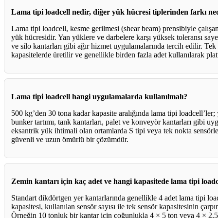
Lama tipi loadcell nedir, diğer yük hücresi tiplerinden farkı ne
Lama tipi loadcell, kesme gerilmesi (shear beam) prensibiyle çalışan
yük hücresidir. Yan yüklere ve darbelere karşı yüksek toleransı saye
ve silo kantarları gibi ağır hizmet uygulamalarında tercih edilir. Te
kapasitelerde üretilir ve genellikle birden fazla adet kullanılarak pla
Lama tipi loadcell hangi uygulamalarda kullanılmalı?
500 kg’den 30 tona kadar kapasite aralığında lama tipi loadcell’ler; y
bunker tartımı, tank kantarları, palet ve konveyör kantarları gibi u
eksantrik yük ihtimali olan ortamlarda S tipi veya tek nokta sensör
güvenli ve uzun ömürlü bir çözümdür.
Zemin kantarı için kaç adet ve hangi kapasitede lama tipi load
Standart dikdörtgen yer kantarlarında genellikle 4 adet lama tipi loa
kapasitesi, kullanılan sensör sayısı ile tek sensör kapasitesinin çarp
Örneğin 10 tonluk bir kantar için çoğunlukla 4 × 5 ton veya 4 × 2,5 