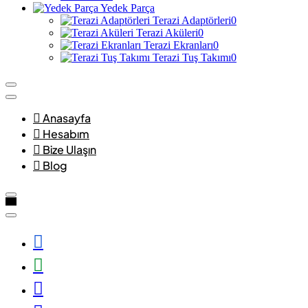
Yedek Parça
Terazi Adaptörleri
0
Terazi Aküleri
0
Terazi Ekranları
0
Terazi Tuş Takımı
0
Anasayfa
Hesabım
Bize Ulaşın
Blog