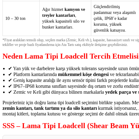
Güçlendirilmiş
Ağır hizmet
kamyon ve
paslanmaz veya alaşımlı
treyler kantarları
,
10 – 30 ton
çelik, IP68’e kadar
yüksek kapasiteli silo ve
koruma, yüksek
bunker kantarları.
güvenlik katsayısı.
*Fiyat aralıkları temsili olup, seçilen marka (Zemic, Keli vb.), kapasite, hassasiyet sınıfı ve s
teklifler ve proje bazlı fiyatlandırma için Ata Tartı satış ekibiyle iletişime geçebilirsiniz.
Neden Lama Tipi Loadcell Tercih Etmelisi
✔ Yan yük ve darbelere karşı yüksek tolerans sayesinde uzun ömür
✔ Platform kantarlarında
mükemmel köşe dengesi
ve tekrarlanabi
✔ Geniş kapasite aralığı ile aynı sensör tipini farklı projelerde kul
✔ IP67–IP68 koruma sınıfları sayesinde dış ortam ve zorlu endüstr
✔ Zemic ve Keli gibi dünyaca bilinen markalarla
yedek parça ve s
Projeleriniz için doğru lama tipi loadcell seçimini birlikte yapalım. M
zemin kantarı, tank tartımı ya da silo kantarı
kurmak istiyorsanız, A
montaj kitleri, toplama kutusu ve gösterge seçimi de dahil olmak üzer
SSS – Lama Tipi Loadcell (Shear Beam Yü