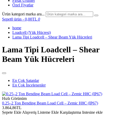
Fırsat Ürünler
Özel Fiyatlar
Ürün kategori marka ara...
Sepet
0 ürün - 0,00TL
0
home
Loadcell (Yük Hücresi)
Lama Tipi Loadcell – Shear Beam Yük Hücreleri
Lama Tipi Loadcell – Shear
Beam Yük Hücreleri
En Çok Satanlar
En Çok İncelenenler
Hızlı Görünüm
0.25–2 Ton Bending Beam Load Cell – Zemic H8C (IP67)
3.864,86TL
Sepete Ekle
Alışveriş Listeme Ekle
Karşılaştırma listesine ekle