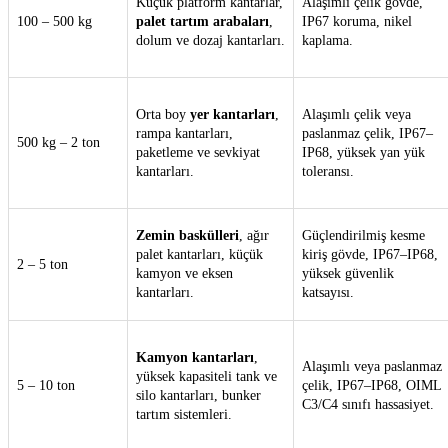
Küçük platform kantarlar,
Alaşımlı çelik gövde,
100 – 500 kg
palet tartım arabaları
,
IP67 koruma, nikel
dolum ve dozaj kantarları.
kaplama.
Orta boy
yer kantarları
,
Alaşımlı çelik veya
rampa kantarları,
paslanmaz çelik, IP67–
500 kg – 2 ton
paketleme ve sevkiyat
IP68, yüksek yan yük
kantarları.
toleransı.
Zemin baskülleri
, ağır
Güçlendirilmiş kesme
palet kantarları, küçük
kiriş gövde, IP67–IP68,
2 – 5 ton
kamyon ve eksen
yüksek güvenlik
kantarları.
katsayısı.
Kamyon kantarları
,
Alaşımlı veya paslanmaz
yüksek kapasiteli tank ve
5 – 10 ton
çelik, IP67–IP68, OIML
silo kantarları, bunker
C3/C4 sınıfı hassasiyet.
tartım sistemleri.