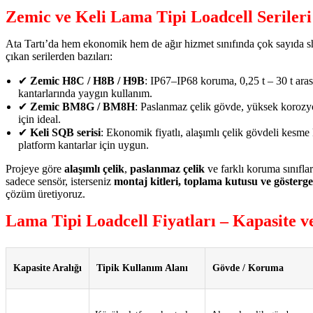
Zemic ve Keli Lama Tipi Loadcell Serileri
Ata Tartı’da hem ekonomik hem de ağır hizmet sınıfında çok sayıda s
çıkan serilerden bazıları:
✔
Zemic H8C / H8B / H9B
: IP67–IP68 koruma, 0,25 t – 30 t aras
kantarlarında yaygın kullanım.
✔
Zemic BM8G / BM8H
: Paslanmaz çelik gövde, yüksek korozyo
için ideal.
✔
Keli SQB serisi
: Ekonomik fiyatlı, alaşımlı çelik gövdeli kesme
platform kantarlar için uygun.
Projeye göre
alaşımlı çelik
,
paslanmaz çelik
ve farklı koruma sınıfla
sadece sensör, isterseniz
montaj kitleri, toplama kutusu ve gösterge
çözüm üretiyoruz.
Lama Tipi Loadcell Fiyatları – Kapasite v
Kapasite Aralığı
Tipik Kullanım Alanı
Gövde / Koruma