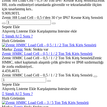
Zemic H8 Load Cell – 0,5–30 Ton IP67 Kesme Kiriş SensörüZemic
H8, zorlu endüstriyel ortamlarda güvenilir ve tekrarlanabilir ölçüm
için tasarlanmış kes..
9.909,90TL
Zemic H8 Load Cell – 0,5 t’den 30 t’ye IP67 Kesme Kiriş Sensörü
Sepete Ekle
Alışveriş Listeme Ekle
Karşılaştırma listesine ekle
Şimdi Al
Soru ?
Hızlı Görünüm
Marka:
Zemic
Stok:
Stokta var
Zemic HM8C Load Cell – 0,5 / 1 / 2 Ton Tek Kiriş Sensörü
Zemic HM8C Load Cell – 0,5 / 1 / 2 Ton Tek Kiriş SensörüZemic
HM8C, nikel kaplamalı alaşımlı çelik gövdesi ve IP68 sızdırmazlığı
ile zorlu endüstriyel..
4.459,46TL
Zemic HM8C Load Cell – 0,5 / 1 / 2 Ton Tek Kiriş Sensörü
Sepete Ekle
Alışveriş Listeme Ekle
Karşılaştırma listesine ekle
Şimdi Al
Soru ?
Hızlı Görünüm
Marka:
Zemic
Stok:
Stokta var