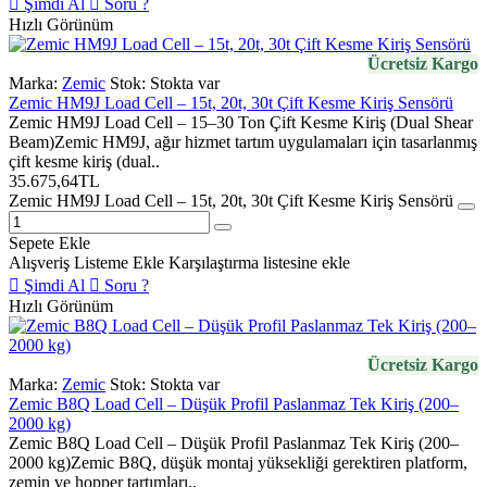
Şimdi Al
Soru ?
Hızlı Görünüm
Ücretsiz Kargo
Marka:
Zemic
Stok:
Stokta var
Zemic HM9J Load Cell – 15t, 20t, 30t Çift Kesme Kiriş Sensörü
Zemic HM9J Load Cell – 15–30 Ton Çift Kesme Kiriş (Dual Shear
Beam)Zemic HM9J, ağır hizmet tartım uygulamaları için tasarlanmış
çift kesme kiriş (dual..
35.675,64TL
Zemic HM9J Load Cell – 15t, 20t, 30t Çift Kesme Kiriş Sensörü
Sepete Ekle
Alışveriş Listeme Ekle
Karşılaştırma listesine ekle
Şimdi Al
Soru ?
Hızlı Görünüm
Ücretsiz Kargo
Marka:
Zemic
Stok:
Stokta var
Zemic B8Q Load Cell – Düşük Profil Paslanmaz Tek Kiriş (200–
2000 kg)
Zemic B8Q Load Cell – Düşük Profil Paslanmaz Tek Kiriş (200–
2000 kg)Zemic B8Q, düşük montaj yüksekliği gerektiren platform,
zemin ve hopper tartımları..