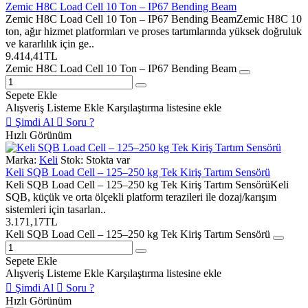
Zemic H8C Load Cell 10 Ton – IP67 Bending Beam
Zemic H8C Load Cell 10 Ton – IP67 Bending BeamZemic H8C 10
ton, ağır hizmet platformları ve proses tartımlarında yüksek doğruluk
ve kararlılık için ge..
9.414,41TL
Zemic H8C Load Cell 10 Ton – IP67 Bending Beam
Sepete Ekle
Alışveriş Listeme Ekle
Karşılaştırma listesine ekle
Şimdi Al
Soru ?
Hızlı Görünüm
Marka:
Keli
Stok:
Stokta var
Keli SQB Load Cell – 125–250 kg Tek Kiriş Tartım Sensörü
Keli SQB Load Cell – 125–250 kg Tek Kiriş Tartım SensörüKeli
SQB, küçük ve orta ölçekli platform terazileri ile dozaj/karışım
sistemleri için tasarlan..
3.171,17TL
Keli SQB Load Cell – 125–250 kg Tek Kiriş Tartım Sensörü
Sepete Ekle
Alışveriş Listeme Ekle
Karşılaştırma listesine ekle
Şimdi Al
Soru ?
Hızlı Görünüm