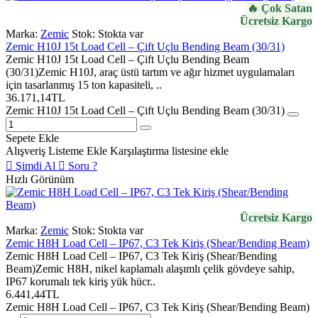
🔥 Çok Satan
Ücretsiz Kargo
Marka:
Zemic
Stok:
Stokta var
Zemic H10J 15t Load Cell – Çift Uçlu Bending Beam (30/31)
Zemic H10J 15t Load Cell – Çift Uçlu Bending Beam
(30/31)Zemic H10J, araç üstü tartım ve ağır hizmet uygulamaları
için tasarlanmış 15 ton kapasiteli, ..
36.171,14TL
Zemic H10J 15t Load Cell – Çift Uçlu Bending Beam (30/31)
Sepete Ekle
Alışveriş Listeme Ekle
Karşılaştırma listesine ekle
Şimdi Al
Soru ?
Hızlı Görünüm
Ücretsiz Kargo
Marka:
Zemic
Stok:
Stokta var
Zemic H8H Load Cell – IP67, C3 Tek Kiriş (Shear/Bending Beam)
Zemic H8H Load Cell – IP67, C3 Tek Kiriş (Shear/Bending
Beam)Zemic H8H, nikel kaplamalı alaşımlı çelik gövdeye sahip,
IP67 korumalı tek kiriş yük hücr..
6.441,44TL
Zemic H8H Load Cell – IP67, C3 Tek Kiriş (Shear/Bending Beam)