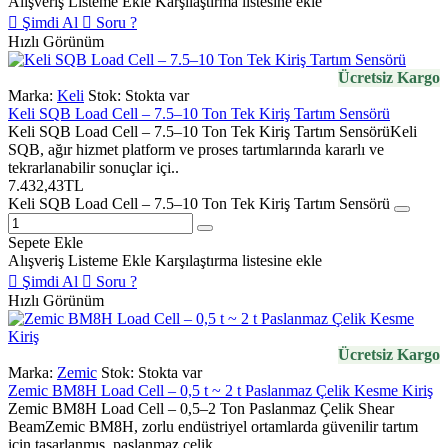
Alışveriş Listeme Ekle
Karşılaştırma listesine ekle
Şimdi Al
Soru ?
Hızlı Görünüm
Ücretsiz Kargo
Marka:
Keli
Stok:
Stokta var
Keli SQB Load Cell – 7.5–10 Ton Tek Kiriş Tartım Sensörü
Keli SQB Load Cell – 7.5–10 Ton Tek Kiriş Tartım SensörüKeli
SQB, ağır hizmet platform ve proses tartımlarında kararlı ve
tekrarlanabilir sonuçlar içi..
7.432,43TL
Keli SQB Load Cell – 7.5–10 Ton Tek Kiriş Tartım Sensörü
Sepete Ekle
Alışveriş Listeme Ekle
Karşılaştırma listesine ekle
Şimdi Al
Soru ?
Hızlı Görünüm
Ücretsiz Kargo
Marka:
Zemic
Stok:
Stokta var
Zemic BM8H Load Cell – 0,5 t ~ 2 t Paslanmaz Çelik Kesme Kiriş
Zemic BM8H Load Cell – 0,5–2 Ton Paslanmaz Çelik Shear
BeamZemic BM8H, zorlu endüstriyel ortamlarda güvenilir tartım
için tasarlanmış, paslanmaz çelik..