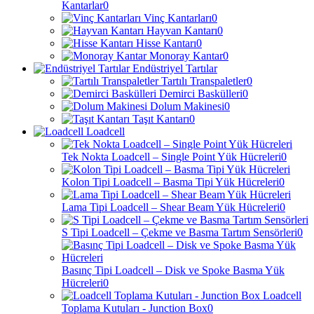
Kantarlar
0
Vinç Kantarları
0
Hayvan Kantarı
0
Hisse Kantarı
0
Monoray Kantar
0
Endüstriyel Tartılar
Tartılı Transpaletler
0
Demirci Baskülleri
0
Dolum Makinesi
0
Taşıt Kantarı
0
Loadcell
Tek Nokta Loadcell – Single Point Yük Hücreleri
0
Kolon Tipi Loadcell – Basma Tipi Yük Hücreleri
0
Lama Tipi Loadcell – Shear Beam Yük Hücreleri
0
S Tipi Loadcell – Çekme ve Basma Tartım Sensörleri
0
Basınç Tipi Loadcell – Disk ve Spoke Basma Yük
Hücreleri
0
Loadcell
Toplama Kutuları - Junction Box
0