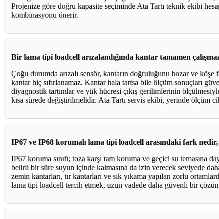
Projenize göre doğru kapasite seçiminde Ata Tartı teknik ekibi he
kombinasyonu önerir.
Bir lama tipi loadcell arızalandığında kantar tamamen çalışma
Çoğu durumda arızalı sensör, kantarın doğruluğunu bozar ve köşe fa
kantar hiç sıfırlanamaz. Kantar hala tartsa bile ölçüm sonuçları güven
diyagnostik tartımlar ve yük hücresi çıkış gerilimlerinin ölçülmesiyle
kısa sürede değiştirilmelidir. Ata Tartı servis ekibi, yerinde ölçüm cih
IP67 ve IP68 korumalı lama tipi loadcell arasındaki fark nedir,
IP67 koruma sınıfı; toza karşı tam koruma ve geçici su temasına da
belirli bir süre suyun içinde kalmasına da izin verecek seviyede da
zemin kantarları, tır kantarları ve sık yıkama yapılan zorlu ortamla
lama tipi loadcell tercih etmek, uzun vadede daha güvenli bir çözü