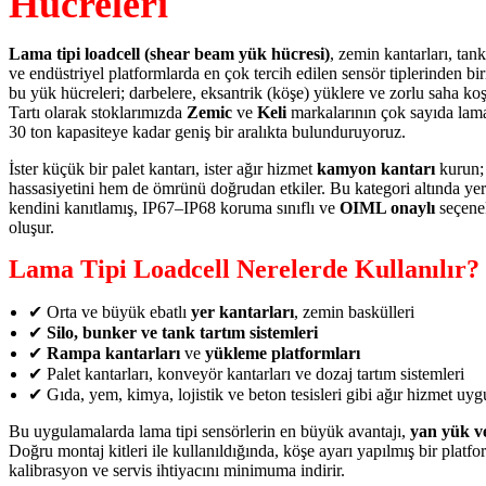
Hücreleri
Lama tipi loadcell (shear beam yük hücresi)
, zemin kantarları, tank
ve endüstriyel platformlarda en çok tercih edilen sensör tiplerinden bi
bu yük hücreleri; darbelere, eksantrik (köşe) yüklere ve zorlu saha koş
Tartı olarak stoklarımızda
Zemic
ve
Keli
markalarının çok sayıda lama
30 ton kapasiteye kadar geniş bir aralıkta bulunduruyoruz.
İster küçük bir palet kantarı, ister ağır hizmet
kamyon kantarı
kurun;
hassasiyetini hem de ömrünü doğrudan etkiler. Bu kategori altında yer
kendini kanıtlamış, IP67–IP68 koruma sınıflı ve
OIML onaylı
seçenek
oluşur.
Lama Tipi Loadcell Nerelerde Kullanılır?
✔ Orta ve büyük ebatlı
yer kantarları
, zemin baskülleri
✔
Silo, bunker ve tank tartım sistemleri
✔
Rampa kantarları
ve
yükleme platformları
✔ Palet kantarları, konveyör kantarları ve dozaj tartım sistemleri
✔ Gıda, yem, kimya, lojistik ve beton tesisleri gibi ağır hizmet uyg
Bu uygulamalarda lama tipi sensörlerin en büyük avantajı,
yan yük ve
Doğru montaj kitleri ile kullanıldığında, köşe ayarı yapılmış bir platfo
kalibrasyon ve servis ihtiyacını minimuma indirir.