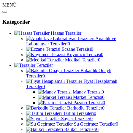
MENÜ
Kategoriler
Hassas Teraziler
Analitik ve
Laboratuvar Terazileri
0
Eczane Terazisi
0
Kuyumcu Terazisi
0
Medikal Teraziler
0
Teraziler
Bakanlık Onaylı
Teraziler
0
Fiyat Hesaplamalı
Teraziler
0
Manav Terazisi
0
Market Terazisi
0
Pazarcı Terazisi
0
Barkodlu Teraziler
0
Tartım Terazileri
0
Sayıcı Teraziler
0
Su Geçirmez Teraziler
0
Balıkçı Terazileri
0