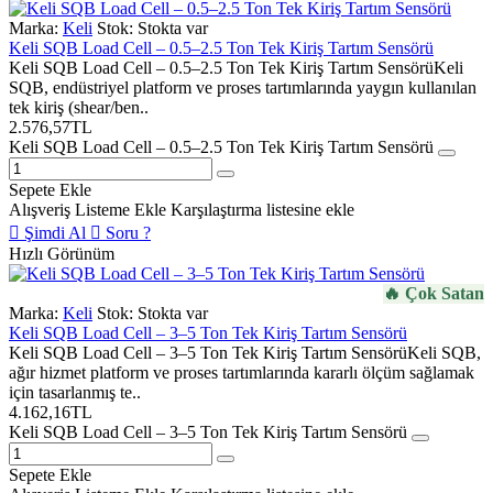
Marka:
Keli
Stok:
Stokta var
Keli SQB Load Cell – 0.5–2.5 Ton Tek Kiriş Tartım Sensörü
Keli SQB Load Cell – 0.5–2.5 Ton Tek Kiriş Tartım SensörüKeli
SQB, endüstriyel platform ve proses tartımlarında yaygın kullanılan
tek kiriş (shear/ben..
2.576,57TL
Keli SQB Load Cell – 0.5–2.5 Ton Tek Kiriş Tartım Sensörü
Sepete Ekle
Alışveriş Listeme Ekle
Karşılaştırma listesine ekle
Şimdi Al
Soru ?
Hızlı Görünüm
🔥 Çok Satan
Marka:
Keli
Stok:
Stokta var
Keli SQB Load Cell – 3–5 Ton Tek Kiriş Tartım Sensörü
Keli SQB Load Cell – 3–5 Ton Tek Kiriş Tartım SensörüKeli SQB,
ağır hizmet platform ve proses tartımlarında kararlı ölçüm sağlamak
için tasarlanmış te..
4.162,16TL
Keli SQB Load Cell – 3–5 Ton Tek Kiriş Tartım Sensörü
Sepete Ekle