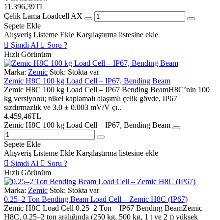
11.396,39TL
Çelik Lama Loadcell AX
Sepete Ekle
Alışveriş Listeme Ekle
Karşılaştırma listesine ekle
Şimdi Al
Soru ?
Hızlı Görünüm
Marka:
Zemic
Stok:
Stokta var
Zemic H8C 100 kg Load Cell – IP67, Bending Beam
Zemic H8C 100 kg Load Cell – IP67 Bending BeamH8C’nin 100
kg versiyonu; nikel kaplamalı alaşımlı çelik gövde, IP67
sızdırmazlık ve 3.0 ± 0.003 mV/V çı..
4.459,46TL
Zemic H8C 100 kg Load Cell – IP67, Bending Beam
Sepete Ekle
Alışveriş Listeme Ekle
Karşılaştırma listesine ekle
Şimdi Al
Soru ?
Hızlı Görünüm
Marka:
Zemic
Stok:
Stokta var
0.25–2 Ton Bending Beam Load Cell – Zemic H8C (IP67)
Zemic H8C Load Cell 0.25–2 Ton – IP67 Bending BeamZemic
H8C, 0.25–2 ton aralığında (250 kg, 500 kg, 1 t ve 2 t) yüksek