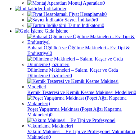
Montaj Aparatları
0
İndikatörler
Fiyat Hesaplamalı
0
Sayıcı İndikatör
0
Tartım İndikatörü
0
Gıda İşleme
Baharat Öğütücü ve Öğütme Makineleri - Ev Tipi &
Endüstriyel
0
Dilimleme Makineleri – Salam, Kaşar ve Gıda
Dilimleme Çözümleri
0
Kemik Testeresi ve Kemik Kesme Makinesi Modelleri
0
Poşet Yapıştırma Makinası (Poşet Ağzı Kapatma
Makineleri)
0
Vakum Makinesi – Ev Tipi ve Profesyonel Vakumlama
Makineleri
0