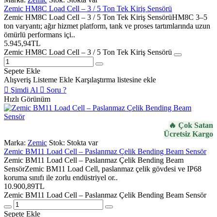
Zemic HM8C Load Cell – 3 / 5 Ton Tek Kiriş Sensörü
Zemic HM8C Load Cell – 3 / 5 Ton Tek Kiriş SensörüHM8C 3–5
ton varyantı; ağır hizmet platform, tank ve proses tartımlarında uzun
ömürlü performans içi..
5.945,94TL
Zemic HM8C Load Cell – 3 / 5 Ton Tek Kiriş Sensörü
Sepete Ekle
Alışveriş Listeme Ekle
Karşılaştırma listesine ekle
Şimdi Al
Soru ?
Hızlı Görünüm
🔥 Çok Satan
Ücretsiz Kargo
Marka:
Zemic
Stok:
Stokta var
Zemic BM11 Load Cell – Paslanmaz Çelik Bending Beam Sensör
Zemic BM11 Load Cell – Paslanmaz Çelik Bending Beam
SensörZemic BM11 Load Cell, paslanmaz çelik gövdesi ve IP68
koruma sınıfı ile zorlu endüstriyel or..
10.900,89TL
Zemic BM11 Load Cell – Paslanmaz Çelik Bending Beam Sensör
Sepete Ekle