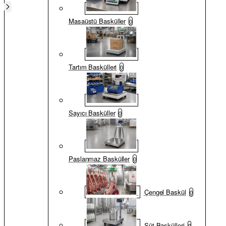
Masaüstü Basküller
0
Tartım Baskülleri
0
Sayıcı Basküller
0
Paslanmaz Basküller
0
Çengel Baskül
0
Süt Baskülleri
0