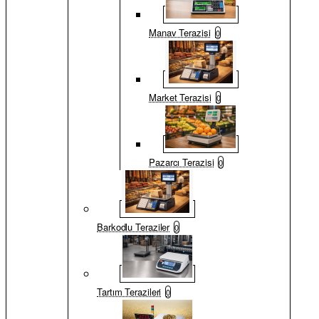
Manav Terazisi
0
Market Terazisi
0
Pazarcı Terazisi
0
Barkodlu Teraziler
0
Tartım Terazileri
0