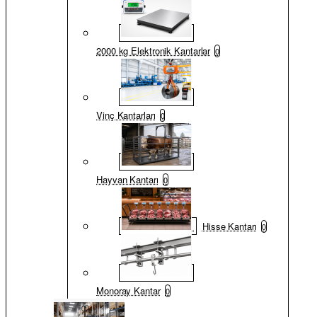
2000 kg Elektronik Kantarlar
0
Vinç Kantarları
0
Hayvan Kantarı
0
Hisse Kantarı
0
Monoray Kantar
0