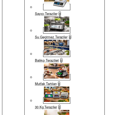
Sayıcı Teraziler
0
Su Geçirmez Teraziler
0
Balıkçı Terazileri
0
Mutfak Tartıları
0
30 Kg Teraziler
0