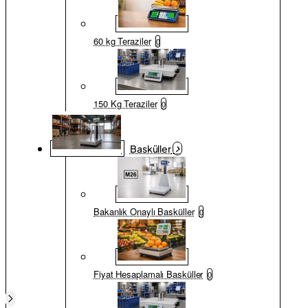
60 kg Teraziler
0
150 Kg Teraziler
0
Basküller
Bakanlık Onaylı Basküller
0
Fiyat Hesaplamalı Basküller
0