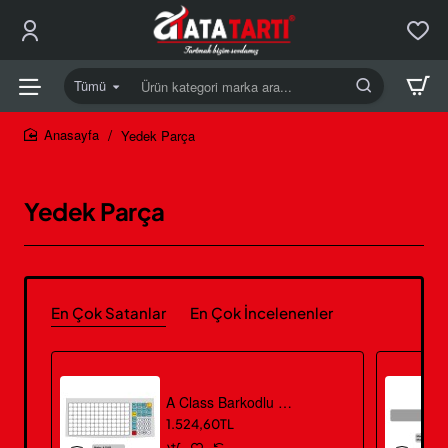
Tümü
Ürün
kategori
marka
Yedek Parça
home
ara...
Yedek Parça
En Çok Satanlar
En Çok İncelenenler
A Class Barkodlu Tuş Takımı
1.524,60TL