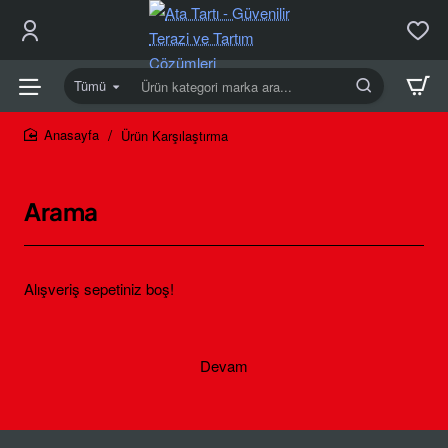
Tümü
Ürün
kategori
marka
Ürün Karşılaştırma
home
ara...
Arama
Alışveriş sepetiniz boş!
Devam