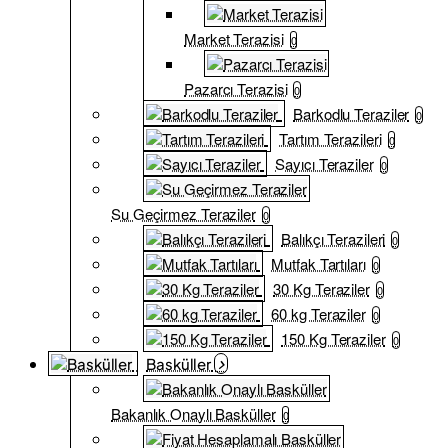
Market Terazisi
0
Pazarcı Terazisi
0
Barkodlu Teraziler
0
Tartım Terazileri
0
Sayıcı Teraziler
0
Su Geçirmez Teraziler
0
Balıkçı Terazileri
0
Mutfak Tartıları
0
30 Kg Teraziler
0
60 kg Teraziler
0
150 Kg Teraziler
0
Basküller
Bakanlık Onaylı Basküller
0