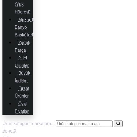
(Yük
Hücresi)
Mekanik
Banyo
Baskülleri
Yedek
Parça
2. El
Ürünler
Büyük
İndirim
Fırsat
Ürünler
Özel
Fiyatlar
Ürün kategori marka ara...
Sepet
0