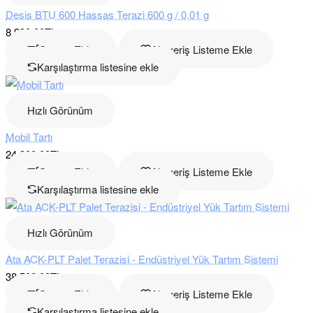
Desis BTU 600 Hassas Terazi 600 g / 0,01 g
Tartım Terazileri
Üretim, paketleme, depo,
8.900,00TL
mutfak ve işletme içi ağırlık
Tartım Modelleri →
Sepete Ekle
Alışveriş Listeme Ekle
kontrolü
Karşılaştırma listesine ekle
Sayıcı Teraziler
Vida, somun, bağlantı elemanı,
üretim parçası ve stok adet
Sayıcı Modeller →
sayımı
Hızlı Görünüm
Mobil Tartı
Su Geçirmez Teraziler
Balık, et, şarküteri, gıda üretimi
24.000,00TL
ve nemli çalışma ortamları
Su Korumalı Modeller →
Sepete Ekle
Alışveriş Listeme Ekle
Karşılaştırma listesine ekle
Barkodlu Sistem Terazileri
Market, manav, şarküteri ve
etiketli reyon satış sistemleri
Barkodlu Modeller →
Hızlı Görünüm
Hassas Teraziler
Laboratuvar, kalite kontrol,
Ata ACK-PLT Palet Terazisi - Endüstriyel Yük Tartım Sistemi
kuyumcu, eczane ve hassas
Hassas Modeller →
38.500,00TL
gramaj işlemleri
Sepete Ekle
Alışveriş Listeme Ekle
Fiyat notu:
Fiyat aralıkları kategori içindeki güncel ürünlere göre ha
Karşılaştırma listesine ekle