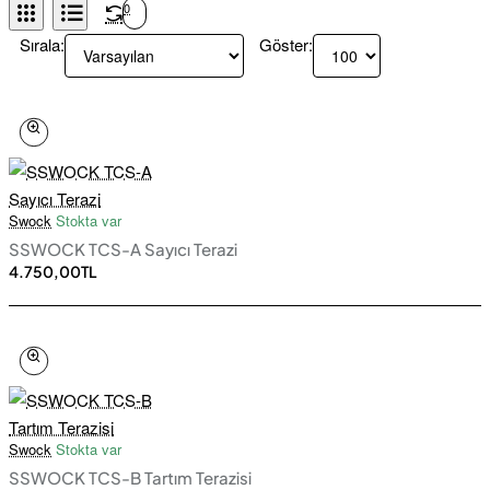
0
Sırala:
Göster:
Swock
Stokta var
SSWOCK TCS-A Sayıcı Terazi
4.750,00TL
Swock
Stokta var
SSWOCK TCS-B Tartım Terazisi