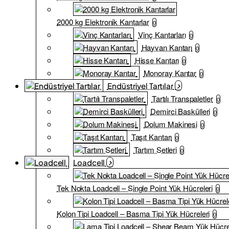
2000 kg Elektronik Kantarlar
0
Vinç Kantarları
0
Hayvan Kantarı
0
Hisse Kantarı
0
Monoray Kantar
0
Endüstriyel Tartılar
Tartılı Transpaletler
0
Demirci Baskülleri
0
Dolum Makinesi
0
Taşıt Kantarı
0
Tartım Setleri
0
Loadcell
Tek Nokta Loadcell – Single Point Yük Hücreleri
0
Kolon Tipi Loadcell – Basma Tipi Yük Hücreleri
0