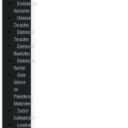
Endüstriyel
Kantarlar
Hassas
Teraziler
Elektronik
Teraziler
Elektronik
Basküller
Elektronik
Kantar
Gıda
İşleme
ve
Paketleme
Makineleri
Tartım
İndikatörleri
Loadcell