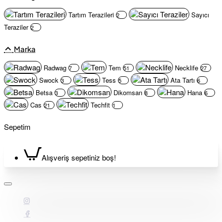
Tartım Terazileri
Sayıcı
2
Teraziler
2
Marka
Radwag
Tem
Necklife
7
51
27
Swock
Tess
Ata Tartı
3
5
6
Betsa
Dikomsan
Hana
3
8
6
Cas
Techfit
21
1
Sepetim
Alışveriş sepetiniz boş!