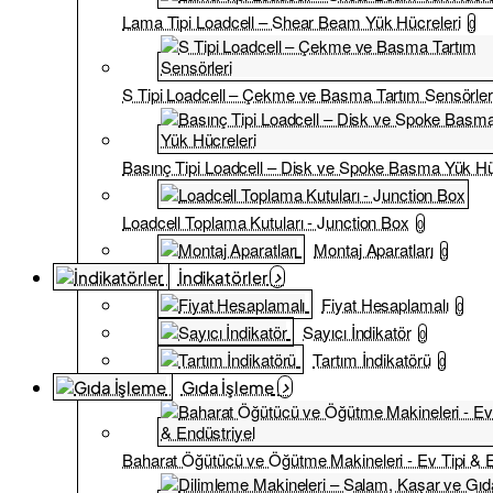
Lama Tipi Loadcell – Shear Beam Yük Hücreleri
0
S Tipi Loadcell – Çekme ve Basma Tartım Sensörler
Basınç Tipi Loadcell – Disk ve Spoke Basma Yük Hü
Loadcell Toplama Kutuları - Junction Box
0
Montaj Aparatları
0
İndikatörler
Fiyat Hesaplamalı
0
Sayıcı İndikatör
0
Tartım İndikatörü
0
Gıda İşleme
Baharat Öğütücü ve Öğütme Makineleri - Ev Tipi & E