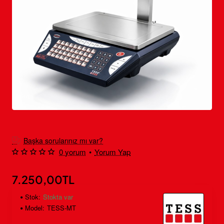
Yeni
🔥 Çok Satan
Başka sorularınız mı var?
0 yorum
•
Yorum Yap
Ücretsiz Kargo
7.250,00TL
Stok:
Stokta var
Model:
TESS-MT