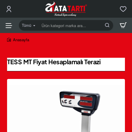
Tümü
Ürün
kategori
marka
home
ara...
TESS MT Fiyat Hesaplamalı Terazi