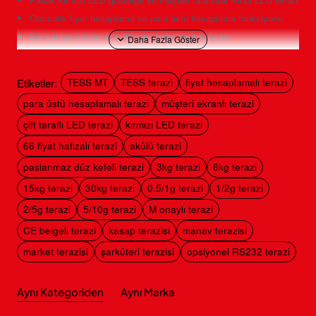
Otomatik fiyat hesaplama ve para üstü hesaplama fonksiyonu
Sık satılan ürünler için 66 adet birim fiyat hafızası
25 × 34 cm paslanmaz düz kefe ve opsiyonel RS-232 bağlantısı
6 V 4.5 Ah aküyle 50 saate kadar kullanım sunan, M onaylı ve CE
Etiketler:
TESS MT
TESS terazi
fiyat hesaplamalı terazi
belgeli yapı
para üstü hesaplamalı terazi
müşteri ekranlı terazi
TESS MT Hangi Alanlarda Kullanılır?
çift taraflı LED terazi
kırmızı LED terazi
TESS MT, kilogram üzerinden satılan ürünlerin ağırlığını
66 fiyat hafızalı terazi
akülü terazi
ölçmek, ürünün birim fiyatını girmek ve toplam satış tutarını
paslanmaz düz kefeli terazi
3kg terazi
6kg terazi
otomatik olarak hesaplamak için kullanılır. Tezgâh üstü
15kg terazi
30kg terazi
0.5/1g terazi
1/2g terazi
gövdesi, çift taraflı LED ekranı ve akülü çalışma özelliğiyle
2/5g terazi
5/10g terazi
M onaylı terazi
yoğun müşteri trafiğinin bulunduğu satış noktalarına uygundur.
CE belgeli terazi
kasap terazisi
manav terazisi
Kasap ve et satış noktaları
market terazisi
şarküteri terazisi
opsiyonel RS232 terazi
Şarküteri ve açık ürün reyonları
Market ve bakkallar
Manav ve sebze-meyve satış alanları
Aynı Kategoriden
Aynı Marka
Kuruyemiş, baharat ve bakliyat satışı