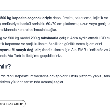
 500 kg kapasite seçenekleriyle
depo, üretim, paketleme, lojistik ve
lmiş endüstriyel baskül serisidir. 60×70 cm platformu; uzun veya geniş t
aralıklarında kontrol edilmesini sağlar.
 g
ve 500 kg model
200 g taksimatla
çalışır. Arka aydınlatmalı LCD e
tik kapanma ve şarjlı kullanım özellikleri günlük tartım işlemlerini
yonu M onaylı değildir
; ticari kullanım için Ata-EMR+ indikatör ve
a Ata Tartı ile iletişime geçebilirsiniz.
lır?
de farklı kapasite ihtiyaçlarına cevap verir. Uzun platform yapısı, tab
iren yüklerin tartımında avantaj sağlar.