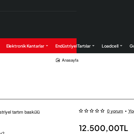
Elektronik Kantarlar
Endüstriyel Tartılar
Loadcell
Gı
home
0 yorum
•
Yo
Yeni
12.500,00TL
Ücretsiz Kargo
ar?