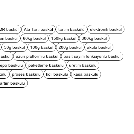
pp
mail
MR baskül
Ata Tartı baskül
tartım baskülü
elektronik baskül
cm baskül
60kg baskül
150kg baskül
300kg baskül
50g baskül
100g baskül
200g baskül
akülü baskül
baskül
uzun platformlu baskül
basit sayım fonksiyonlu baskül
epo baskülü
paketleme baskülü
üretim baskülü
külü
proses baskülü
koli baskülü
kasa baskülü
tartım baskülü