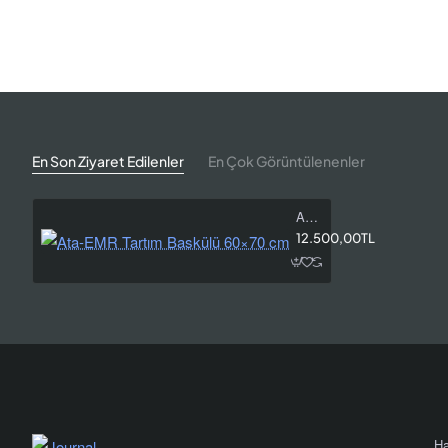
Model
Kapasite
Ata-EMR 60
60 kg
Ata-EMR 150
150 kg
Ata-EMR 300
300 kg
En Son Ziyaret Edilenler
En Çok Görüntülenenler
Ata-EMR 500
500 kg
Ata-EMR Tartım Baskülü 60×70 cm
12.500,00TL
Genel Teknik Bilgiler
Ata Tartı / At
Marka / Seri
Endüstriyel elek
Ürün Grubu
1/60.000
Dahili Çözünürlük
60 × 70 cm
Platform
Ha