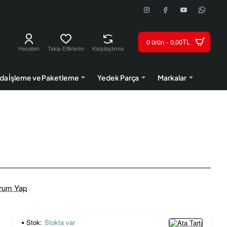
0 ürün - 0,00TL
Hesabım
Takip Ettiklerim
Karşılaştırma
da İşleme ve Paketleme
Yedek Parça
Markalar
rum Yap
Stok:
Stokta var