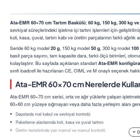
Ata-EMR 60×70 cm Tartım Baskülü
;
60 kg, 150 kg, 300 kg ve
sevkiyat süreçlerindeki işletme içi tartım işlemleri için geliştiri
koli, kasa, çuval, tartım kabı ve üretim parçalarının farklı ağırlık 
Seride 60 kg model
20 g
, 150 kg model
50 g
, 300 kg model
100
basit parça sayımı, tam kapasite dara, farklı ölçü birimleri, otoma
kolaylaştırır. Bu sayfada açıklanan standart
Ata-EMR konfigüras
sınıfı loadcell ile hazırlanan CE, OIML ve M onaylı seçenek hakkınd
Ata-EMR 60×70 cm Nerelerde Kullanı
Ata-EMR 60×70 cm serisi, orta ve ağır yüklerle çalışan işletmeler
60×60 cm yüzeye sığmayan veya daha fazla yerleşim alanı gerekt
Depolarda mal kabul ve sevkiyat kontrolü
Paketleme alanlarında koli, kasa ve çuval tartımı
Üretim tesislerinde yarı mamul ve mamul kontrolü
Lojistik ve dağıtım merkezlerinde yük kontrolü