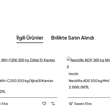
leri
 seçenekleri, uzun platformu, temel tartım fonksiyonları ve elektrik
İlgili Ürünler
Brilikte Satın Alındı
leri
ekran
Necklife
Yeni
WH-C200 200 kg Dijital El Kantarı
Necklife ADS 300 kg Mini 
cm Tartım Baskülü
2.000,00TL
0TL
e Ekle
Sepete Ekle