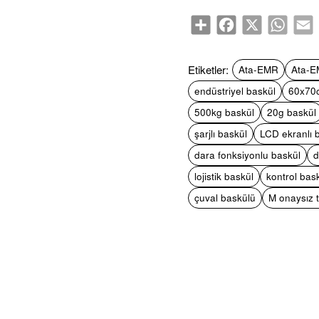
Share
Facebook
X
WhatsA
E
Etiketler:
Ata-EMR
Ata-E
endüstriyel baskül
60x70
500kg baskül
20g baskül
şarjlı baskül
LCD ekranlı 
dara fonksiyonlu baskül
d
lojistik baskül
kontrol bas
çuval baskülü
M onaysız 