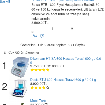
Baskül
Betsa ETB 1602 Fiyat Hesaplamalı Baskül; 30,
Ücretsiz Kargo
60 ve 150 kg kapasite seçenekleri, çift taraflı LCD
ekranı ve 24 adet ürün hafızasıyla satış
noktalarında..
8.500,00TL
Betsa
ETB
1602
Fiyat
Gösterilen: 1 ile 2 arası, toplam: 2 (1 Sayfa)
Hesaplamalı
En Çok Görüntülenenler
Baskül
Dikomsan HT-SA 600 Hassas Terazi 600 g / 0,01
g
9.750,00TL
12.000,00TL
Desis BTU 600 Hassas Terazi 600 g / 0,01 g
8.900,00TL
Mobil Tartı
24.000,00TL