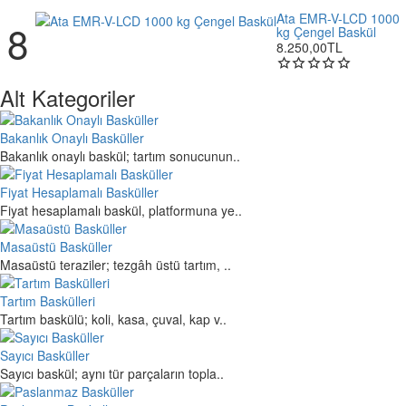
Ata EMR-V-LCD 1000
kg Çengel Baskül
8.250,00TL
Alt Kategoriler
Bakanlık Onaylı Basküller
Bakanlık onaylı baskül; tartım sonucunun..
Fiyat Hesaplamalı Basküller
Fiyat hesaplamalı baskül, platformuna ye..
Masaüstü Basküller
Masaüstü teraziler; tezgâh üstü tartım, ..
Tartım Baskülleri
Tartım baskülü; koli, kasa, çuval, kap v..
Sayıcı Basküller
Sayıcı baskül; aynı tür parçaların topla..