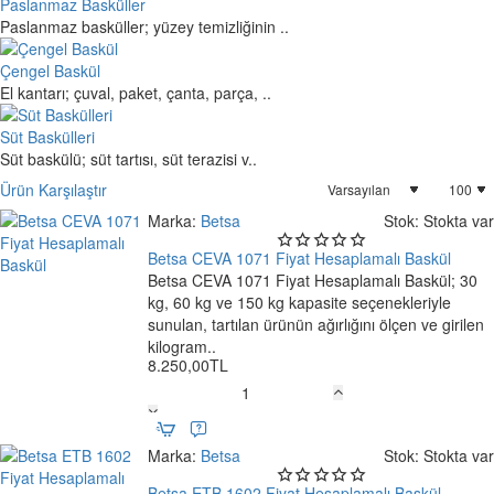
Paslanmaz Basküller
Paslanmaz basküller; yüzey temizliğinin ..
Çengel Baskül
El kantarı; çuval, paket, çanta, parça, ..
Süt Baskülleri
Süt baskülü; süt tartısı, süt terazisi v..
Ürün Karşılaştır
Marka:
Betsa
Stok:
Stokta var
Betsa CEVA 1071 Fiyat Hesaplamalı Baskül
Betsa CEVA 1071 Fiyat Hesaplamalı Baskül; 30
Ücretsiz Kargo
kg, 60 kg ve 150 kg kapasite seçenekleriyle
sunulan, tartılan ürünün ağırlığını ölçen ve girilen
kilogram..
8.250,00TL
Betsa
CEVA
1071
Marka:
Betsa
Stok:
Stokta var
Fiyat
Hesaplamalı
Betsa ETB 1602 Fiyat Hesaplamalı Baskül