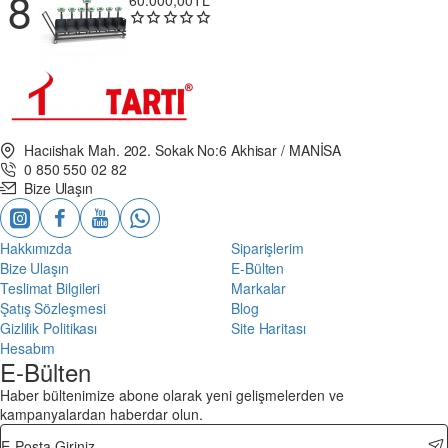
Hacıishak Mah. 202. Sokak No:6 Akhisar / MANİSA
0 850 550 02 82
Bize Ulaşın
Hakkımızda
Siparişlerim
Bize Ulaşın
E-Bülten
Teslimat Bilgileri
Markalar
Şatış Sözleşmesi
Blog
Gizlilik Politikası
Site Haritası
Hesabım
E-Bülten
Haber bültenimize abone olarak yeni gelişmelerden ve
kampanyalardan haberdar olun.
E-