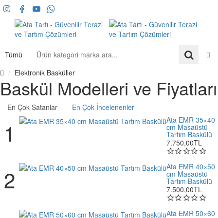
Tümü
Ürün
kategori
Elektronik Basküller
marka
h
Baskül Modelleri ve Fiyatları
ara...
o
m
En Çok Satanlar
En Çok İncelenenler
e
Ata EMR 35×40
cm Masaüstü
Tartım Baskülü
7.750,00TL
Ata EMR 40×50
cm Masaüstü
Tartım Baskülü
7.500,00TL
Ata EMR 50×60