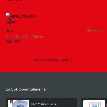
Hana
Stokta var
Hana Terazi Tuş Takımı
900,90TL
Listenin sonuna ulaştınız.
En Çok Görüntülenenler
Dikomsan HT-SA 600 Hassas Terazi 600 g / 0,01 g