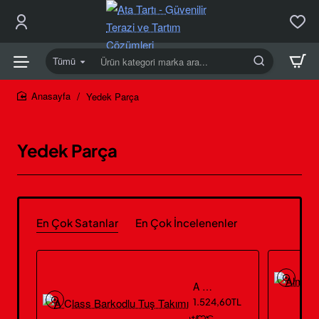
Tümü
Ürün
kategori
marka
Yedek Parça
home
ara...
Yedek Parça
En Çok Satanlar
En Çok İncelenenler
A Class Barkodlu Tuş Takımı
1.524,60TL