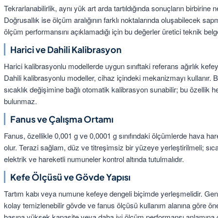
Tekrarlanabilirlik, aynı yük art arda tartıldığında sonuçların birbirine
Doğrusallık ise ölçüm aralığının farklı noktalarında oluşabilecek sapma
ölçüm performansını açıklamadığı için bu değerler üretici teknik belge
Harici ve Dahili Kalibrasyon
Harici kalibrasyonlu modellerde uygun sınıftaki referans ağırlık kefeye 
Dahili kalibrasyonlu modeller, cihaz içindeki mekanizmayı kullanır.
sıcaklık değişimine bağlı otomatik kalibrasyon sunabilir; bu özellik 
bulunmaz.
Fanus ve Çalışma Ortamı
Fanus, özellikle 0,001 g ve 0,0001 g sınıfındaki ölçümlerde hava har
olur. Terazi sağlam, düz ve titreşimsiz bir yüzeye yerleştirilmeli; sıca
elektrik ve hareketli numuneler kontrol altında tutulmalıdır.
Kefe Ölçüsü ve Gövde Yapısı
Tartım kabı veya numune kefeye dengeli biçimde yerleşmelidir. Gen
kolay temizlenebilir gövde ve fanus ölçüsü kullanım alanına göre ön
başına yüksek kapasite veya daha iyi ölçüm performansı anlamına