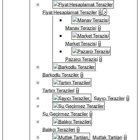
Fiyat Hesaplamalı Teraziler
0
Manav Terazisi
0
Market Terazisi
0
Pazarcı Terazisi
0
Barkodlu Teraziler
0
Tartım Terazileri
0
Sayıcı Teraziler
0
Su Geçirmez Teraziler
0
Balıkçı Terazileri
0
Mutfak Tartıları
0