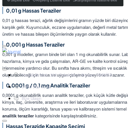
0,01 g Hassas Teraziler
0,01 g hassas terazi, ağırlık değişimlerini gramın yüzde biri düzeyin
karşılık gelir. Kuyumculuk, eczane uygulamaları, değerli metal tartımı
üretim ve hassas bileşen ölçümlerinde yaygın olarak kullanılır.
0,001 g Hassas Teraziler
0,001 g modeller, gramın binde biri olan 1 mg okunabilirlik sunar. 
hazırlama, kimya ve gıda çalışmaları, AR-GE ve kalite kontrol süreçl
izlenmesine yardımcı olur. Bu sınıfta hava akımı, titreşim ve sıcaklık
oluşturabileceği için fanus ve uygun çalışma yüzeyi önem kazanır.
Hacıishak Mah. 202. Sokak No:6 Akhisar / MANİSA
0,0001 g / 0,1 mg Analitik Teraziler
0 850 550 02 82
0,0001 g okunabilirlik sunan analitik teraziler, çok küçük kütle değiş
Bize Ulaşın
kimya, ilaç, üniversite, araştırma ve ileri laboratuvar uygulamalarına
koruma, ölçüm kararlılığı, fanus yapısı ve kalibrasyon sistemi temel seç
analitik teraziler
kategorisinde karşılaştırabilirsiniz.
Hassas Terazide Kapasite Seçimi