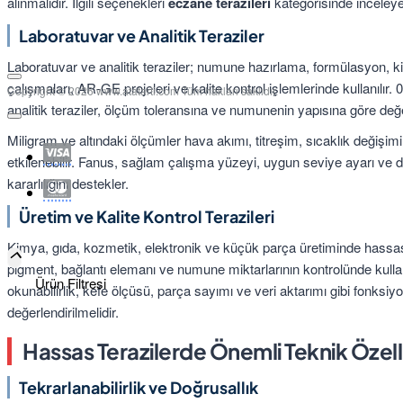
alınmalıdır. İlgili seçenekleri
eczane terazileri
kategorisinde inceleyeb
Laboratuvar ve Analitik Teraziler
Laboratuvar ve analitik teraziler; numune hazırlama, formülasyon, ki
çalışmaları, AR-GE projeleri ve kalite kontrol işlemlerinde kullanılır. 
Copyright © 2026 www.atatarti.com Tüm hakları saklıdır.
analitik teraziler, ölçüm toleransına ve numunenin yapısına göre değer
Miligram ve altındaki ölçümler hava akımı, titreşim, sıcaklık değişimi
etkilenebilir. Fanus, sağlam çalışma yüzeyi, uygun seviye ayarı ve 
kararlılığını destekler.
Üretim ve Kalite Kontrol Terazileri
Kimya, gıda, kozmetik, elektronik ve küçük parça üretiminde hassas
pigment, bağlantı elemanı ve numune miktarlarının kontrolünde kullan
Ürün Filtresi
okunabilirlik, kefe ölçüsü, parça sayımı ve veri aktarımı gibi fonksiy
değerlendirilmelidir.
Hassas Terazilerde Önemli Teknik Özell
Tekrarlanabilirlik ve Doğrusallık