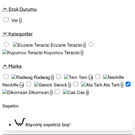
Stok Durumu
Var
1
Kategoriler
Eczane Terazisi
1
Kuyumcu Terazisi
1
Marka
Radwag
Tem
7
19
Necklife
Swock
Ata Tartı
14
1
1
Dikomsan
Cas
1
5
Sepetim
Alışveriş sepetiniz boş!