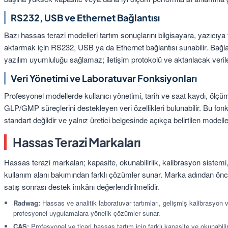
RS232, USB ve Ethernet Bağlantısı
Bazı hassas terazi modelleri tartım sonuçlarını bilgisayara, yazıcı
aktarmak için RS232, USB ya da Ethernet bağlantısı sunabilir. Bağlan
yazılım uyumluluğu sağlamaz; iletişim protokolü ve aktarılacak veri
Veri Yönetimi ve Laboratuvar Fonksiyonları
Profesyonel modellerde kullanıcı yönetimi, tarih ve saat kaydı, ölçüm 
GLP/GMP süreçlerini destekleyen veri özellikleri bulunabilir. Bu fon
standart değildir ve yalnız üretici belgesinde açıkça belirtilen modeller
Hassas Terazi Markaları
Hassas terazi markaları; kapasite, okunabilirlik, kalibrasyon sistemi
kullanım alanı bakımından farklı çözümler sunar. Marka adından ö
satış sonrası destek imkânı değerlendirilmelidir.
Radwag:
Hassas ve analitik laboratuvar tartımları, gelişmiş kalibrasyon v
profesyonel uygulamalara yönelik çözümler sunar.
CAS:
Profesyonel ve ticari hassas tartım için farklı kapasite ve okunabili