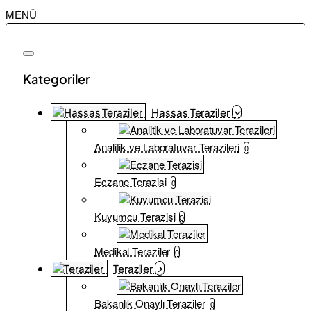
MENÜ
Kategoriler
Hassas Teraziler
Analitik ve Laboratuvar Terazileri
0
Eczane Terazisi
0
Kuyumcu Terazisi
0
Medikal Teraziler
0
Teraziler
Bakanlık Onaylı Teraziler
0