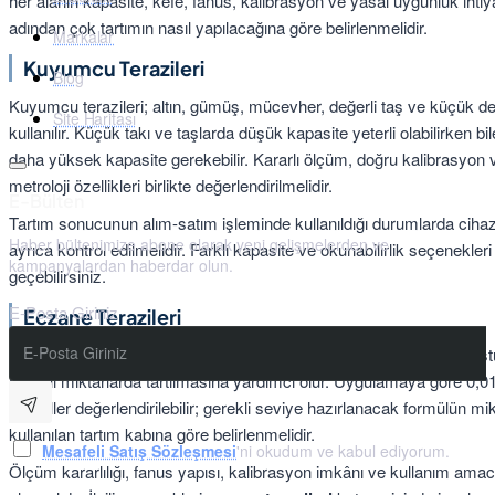
her alanın kapasite, kefe, fanus, kalibrasyon ve yasal uygunluk ihtiya
adından çok tartımın nasıl yapılacağına göre belirlenmelidir.
Markalar
Kuyumcu Terazileri
Blog
Kuyumcu terazileri; altın, gümüş, mücevher, değerli taş ve küçük değ
Site Haritası
kullanılır. Küçük takı ve taşlarda düşük kapasite yeterli olabilirken bi
daha yüksek kapasite gerekebilir. Kararlı ölçüm, doğru kalibrasyon
metroloji özellikleri birlikte değerlendirilmelidir.
E-Bülten
Tartım sonucunun alım-satım işleminde kullanıldığı durumlarda cihaz
Haber bültenimize abone olarak yeni gelişmelerden ve
ayrıca kontrol edilmelidir. Farklı kapasite ve okunabilirlik seçenekleri
kampanyalardan haberdar olun.
geçebilirsiniz.
E-Posta Giriniz
Eczane Terazileri
Eczane terazileri, majistral ilaç hazırlama süreçlerinde formülü olu
gerekli miktarlarda tartılmasına yardımcı olur. Uygulamaya göre 0,01
modeller değerlendirilebilir; gerekli seviye hazırlanacak formülün mik
kullanılan tartım kabına göre belirlenmelidir.
Mesafeli Satış Sözleşmesi
'ni okudum ve kabul ediyorum.
Ölçüm kararlılığı, fanus yapısı, kalibrasyon imkânı ve kullanım amacı