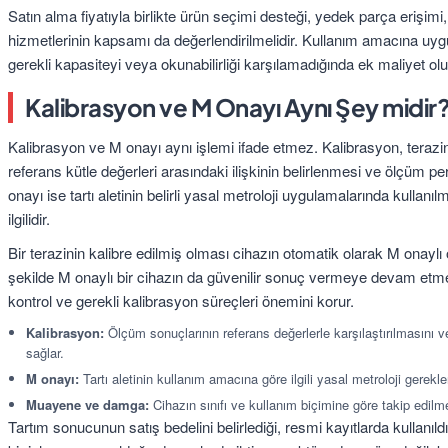
Satın alma fiyatıyla birlikte ürün seçimi desteği, yedek parça erişimi
hizmetlerinin kapsamı da değerlendirilmelidir. Kullanım amacına uygu
gerekli kapasiteyi veya okunabilirliği karşılamadığında ek maliyet oluş
Kalibrasyon ve M Onayı Aynı Şey midir
Kalibrasyon ve M onayı aynı işlemi ifade etmez. Kalibrasyon, terazinin
referans kütle değerleri arasındaki ilişkinin belirlenmesi ve ölçüm p
onayı ise tartı aletinin belirli yasal metroloji uygulamalarında kullanı
ilgilidir.
Bir terazinin kalibre edilmiş olması cihazın otomatik olarak M onayl
şekilde M onaylı bir cihazın da güvenilir sonuç vermeye devam etmes
kontrol ve gerekli kalibrasyon süreçleri önemini korur.
Kalibrasyon:
Ölçüm sonuçlarının referans değerlerle karşılaştırılmasını v
sağlar.
M onayı:
Tartı aletinin kullanım amacına göre ilgili yasal metroloji gerekleri
Muayene ve damga:
Cihazın sınıfı ve kullanım biçimine göre takip edilme
Tartım sonucunun satış bedelini belirlediği, resmi kayıtlarda kullanı