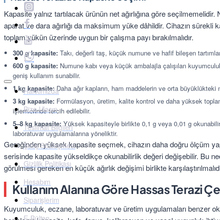
Kapasite yalnız tartılacak ürünün net ağırlığına göre seçilmemelidir.
aparat ve dara ağırlığı da maksimum yüke dâhildir. Cihazın sürekli k
toplam yükün üzerinde uygun bir çalışma payı bırakılmalıdır.
300 g kapasite:
Takı, değerli taş, küçük numune ve hafif bileşen tartımları 
600 g kapasite:
Numune kabı veya küçük ambalajla çalışılan kuyumculuk
geniş kullanım sunabilir.
1 kg kapasite:
Daha ağır kapların, ham maddelerin ve orta büyüklükteki nu
Hakkımızda
3 kg kapasite:
Formülasyon, üretim, kalite kontrol ve daha yüksek topla
Bize Ulaşın
işlemlerinde tercih edilebilir.
5–8 kg kapasite:
Yüksek kapasiteyle birlikte 0,1 g veya 0,01 g okunabili
Teslimat Bilgileri
laboratuvar uygulamalarına yöneliktir.
Gereğinden yüksek kapasite seçmek, cihazın daha doğru ölçüm ya
Şatış Sözleşmesi
serisinde kapasite yükseldikçe okunabilirlik değeri değişebilir. Bu
Gizlilik Politikası
görülmesi gereken en küçük ağırlık değişimi birlikte karşılaştırılmalıdı
Hesabım
Kullanım Alanına Göre Hassas Terazi Çeş
Siparişlerim
Kuyumculuk, eczane, laboratuvar ve üretim uygulamaları benzer okuna
E-Bülten