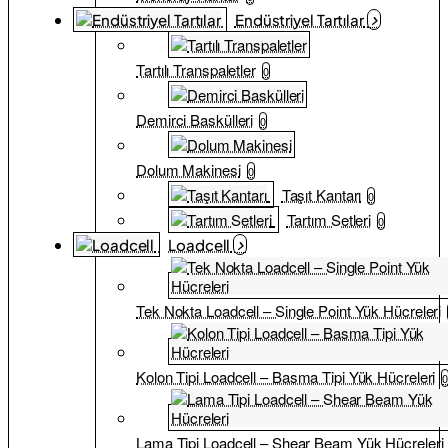
Endüstriyel Tartılar
Tartılı Transpaletler
0
Demirci Baskülleri
0
Dolum Makinesi
0
Taşıt Kantarı
0
Tartım Setleri
0
Loadcell
Tek Nokta Loadcell – Single Point Yük Hücreleri
Kolon Tipi Loadcell – Basma Tipi Yük Hücreleri
Lama Tipi Loadcell – Shear Beam Yük Hücreleri