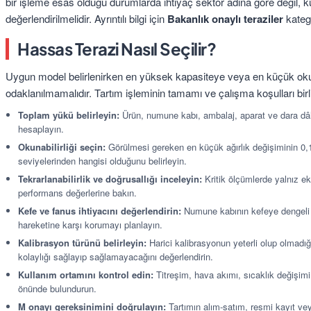
bir işleme esas olduğu durumlarda ihtiyaç sektör adına göre değil,
değerlendirilmelidir. Ayrıntılı bilgi için
Bakanlık onaylı teraziler
katego
Hassas Terazi Nasıl Seçilir?
Uygun model belirlenirken en yüksek kapasiteye veya en küçük okun
odaklanılmamalıdır. Tartım işleminin tamamı ve çalışma koşulları birli
Toplam yükü belirleyin:
Ürün, numune kabı, ambalaj, aparat ve dara dâhi
hesaplayın.
Okunabilirliği seçin:
Görülmesi gereken en küçük ağırlık değişiminin 0,1
seviyelerinden hangisi olduğunu belirleyin.
Tekrarlanabilirlik ve doğrusallığı inceleyin:
Kritik ölçümlerde yalnız ek
performans değerlerine bakın.
Kefe ve fanus ihtiyacını değerlendirin:
Numune kabının kefeye dengeli 
hareketine karşı korumayı planlayın.
Kalibrasyon türünü belirleyin:
Harici kalibrasyonun yeterli olup olmadığ
kolaylığı sağlayıp sağlamayacağını değerlendirin.
Kullanım ortamını kontrol edin:
Titreşim, hava akımı, sıcaklık değişimi,
önünde bulundurun.
M onayı gereksinimini doğrulayın:
Tartımın alım-satım, resmi kayıt vey