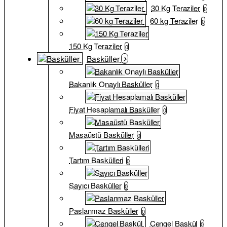
30 Kg Teraziler
0
60 kg Teraziler
0
150 Kg Teraziler
0
Basküller
Bakanlık Onaylı Basküller
0
Fiyat Hesaplamalı Basküller
0
Masaüstü Basküller
0
Tartım Baskülleri
0
Sayıcı Basküller
0
Paslanmaz Basküller
0
Çengel Baskül
0