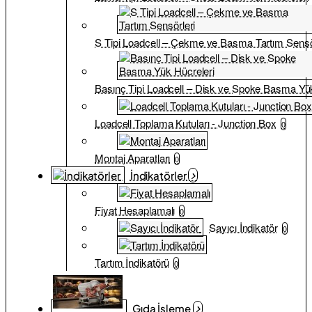
S Tipi Loadcell – Çekme ve Basma Tartım Sensö
Basınç Tipi Loadcell – Disk ve Spoke Basma Yük
Loadcell Toplama Kutuları - Junction Box
0
Montaj Aparatları
0
İndikatörler
Fiyat Hesaplamalı
0
Sayıcı İndikatör
0
Tartım İndikatörü
0
Gıda İşleme