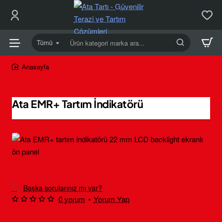
Tümü
Ürün
kategori
marka
home
ara...
Ata EMR+ Tartım İndikatörü
Yeni
Ücretsiz Kargo
Başka sorularınız mı var?
0 yorum
•
Yorum Yap