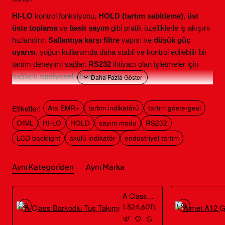
HI-LO
kontrol fonksiyonu,
HOLD (tartım sabitleme)
,
üst
üste toplama
ve
basit sayım
gibi pratik özelliklerle iş akışını
hızlandırır.
Sallantıya karşı filtre
yapısı ve
düşük güç
uyarısı
, yoğun kullanımda daha stabil ve kontrol edilebilir bir
tartım deneyimi sağlar.
RS232
ihtiyacı olan işletmeler için
bağlantı
opsiyonel
olarak sunulur.
Kullanım Alanları
Etiketler:
Ata EMR+
tartım indikatörü
tartım göstergesi
Platform baskül ve yer kantarı sistemleri
OIML
HI-LO
HOLD
sayım modu
RS232
Depo giriş-çıkış tartımları, sevkiyat kontrolü
LCD backlight
akülü indikatör
endüstriyel tartım
Üretim hattında ham madde ve yarı mamul tartımı
Paketleme öncesi kontrol tartımı ve adet/kolileme sayımı
Aynı Kategoriden
Aynı Marka
Tolerans takibi gereken tartım noktaları (HI-LO kontrol
senaryoları)
A Class Barkodlu Tuş Takımı
Öne Çıkan Özellikler
1.524,60TL