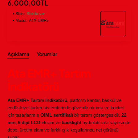
6.000,00TL
Stok:
Stokta var
Model:
ATA-EMR+
Açıklama
Yorumlar
Ata EMR+ Tartım
İndikatörü
Ata EMR+ Tartım İndikatörü
, platform kantar, baskül ve
endüstriyel tartım sistemlerinde güvenilir okuma ve kontrol
için tasarlanmış
OIML sertifikalı
bir tartım göstergesidir.
22
mm, 6 dijit LCD
ekranı ve
backlight
aydınlatması sayesinde
depo, üretim alanı ve farklı ışık koşullarında net görüntü
sunar.