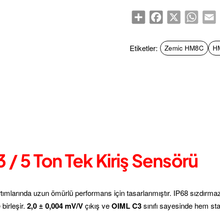
Share
Facebook
X
WhatsA
E
Etiketler:
Zemic HM8C
H
/ 5 Ton Tek Kiriş Sensörü
rtımlarında uzun ömürlü performans için tasarlanmıştır. IP68 sızdırma
birleşir.
2,0 ± 0,004 mV/V
çıkış ve
OIML C3
sınıfı sayesinde hem sta