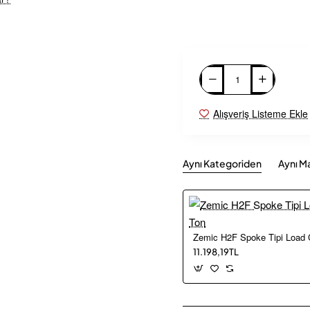
Alışveriş Listeme Ekle
Aynı Kategoriden
Aynı M
Zemic H2F Spoke Tipi Load C
11.198,19TL