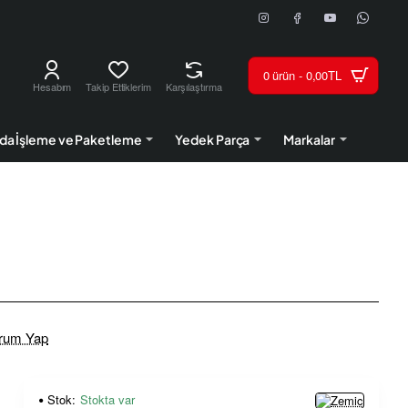
0 ürün - 0,00TL
Hesabım
Takip Ettiklerim
Karşılaştırma
da İşleme ve Paketleme
Yedek Parça
Markalar
rum Yap
Stok:
Stokta var