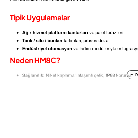
Tipik Uygulamalar
Ağır hizmet platform kantarları
ve palet terazileri
Tank / silo / bunker
tartımları, proses dozaj
Endüstriyel otomasyon
ve tartım modülleriyle entegras
Neden HM8C?
Sağlamlık:
Nikel kaplamalı alaşımlı çelik,
IP68
koruma
Kararlılık:
Birleşik hata ≤
±0,023 %FS
, sıfır dengesi ≤
±1
Güvenlik payı:
%150 güvenli
/
%300 nihai
aşırı yük
Geniş sıcaklık şartları:
Komp.
-10…+40 °C
, çalışma
-35
Entegrasyon Notları
Besleme:
5–12 VDC (maks. 18 VDC)
Elektriksel değerler:
Giriş ≈
350 ± 3,5 Ω
, çıkış ≈
351 ± 