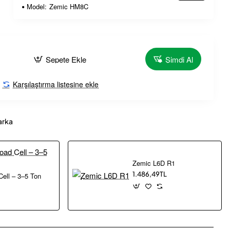
Model:
Zemic HM8C
Sepete Ekle
Şimdi Al
Karşılaştırma listesine ekle
arka
Zemic L6D R1
1.486,49TL
ell – 3–5 Ton