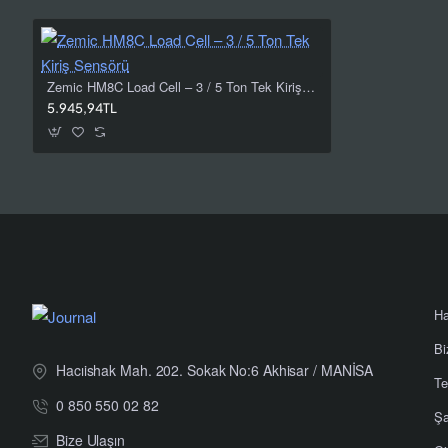
Sıfır Dengesi
≤ ±1.5 %F
Güvenli / Nihai Aşırı Yük
%150 E
max
Zemic HM8C Load Cell – 3 / 5 Ton Tek Kiriş Sensörü
Minimum Dead Load
%0 E
max
5.945,94TL
Önerilen / Maks. Besleme
5–12 V DC
Giriş / Çıkış Direnci
350 ± 3.5 
Yalıtım Direnci (@50 VDC)
≥ 5000 M
Kompanzasyon / Çalışma / Depolama Sıcaklığı
-10…+40 °
Koruma Sınıfı
IP68
Gövde Malzemesi
Nikel kapla
Ha
Bi
Kablo
Korumalı, 
Hacıishak Mah. 202. Sokak No:6 Akhisar / MANİSA
Te
Bağlantı Renkleri
Exc(+)=Kırm
0 850 550 02 82
Şa
Önerilen Sıkma Torku
M16: 160
Bize Ulaşın