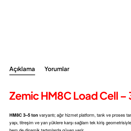
Açıklama
Yorumlar
Zemic HM8C Load Cell – 3 
HM8C 3–5 ton
varyantı; ağır hizmet platform, tank ve proses ta
yapı, titreşim ve yan yüklere karşı sağlam tek kiriş geometrisiyle 
hem de dinamik tartımlarda güven verir.