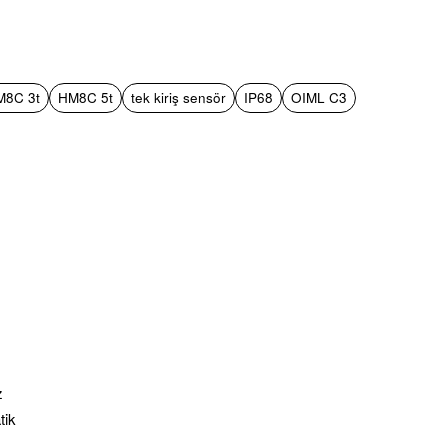
pp
mail
M8C 3t
HM8C 5t
tek kiriş sensör
IP68
OIML C3
z
tik