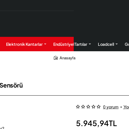
Elektronik Kantarlar
Endüstriyel Tartılar
Loadcell
Gı
home
 Sensörü
0 yorum
•
Yo
5.945,94TL
ar?