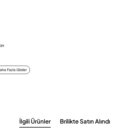
yon
,5 %FS
…+65 °C
İlgili Ürünler
Brilikte Satın Alındı
2 Ω
, izolasyon ≥
5000 MΩ