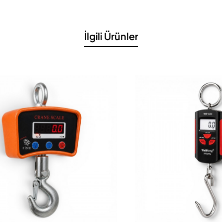
ai
aşırı yük dayanımı
eler ve
PLC/DAQ
ile uyum
lerine karşı güvenilir çalışma
İlgili Ürünler
ınıfı; izolasyon (@50 VDC)
≥ 5000 MΩ
rmazlık
uç elemanla bağlanmaz)
ayı
doğru ayarlayın.
ve
anti-lift
elemanları kullanın.
brasyonu
titizlikle uygulayın.