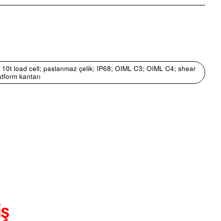
pp
mail
0t load cell; paslanmaz çelik; IP68; OIML C3; OIML C4; shear
atform kantarı
iş