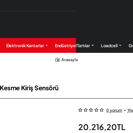
Elektronik Kantarlar
Endüstriyel Tartılar
Loadcell
Gı
home
Kesme Kiriş Sensörü
0 yorum
•
Yo
20.216,20TL