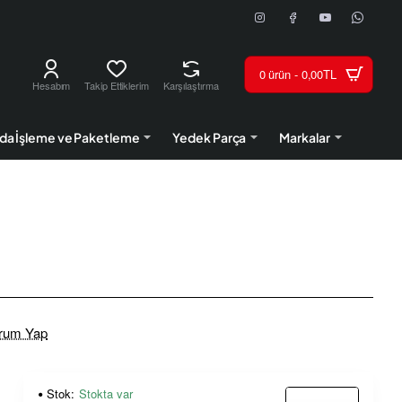
0 ürün - 0,00TL
Hesabım
Takip Ettiklerim
Karşılaştırma
da İşleme ve Paketleme
Yedek Parça
Markalar
rum Yap
Stok:
Stokta var