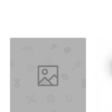
Aşırı yüke tolerans:
tipik olarak
%150 güvenli
,
%300 nih
Kolay entegrasyon:
standart
mV/V
köprü çıkışı; gösterg
Stabil geometri:
tek kiriş tasarım; yan yük ve moment etki
Teknik Özet (10 t Varyant)
Kapasite:
10 ton
Nominal çıkış:
2.0 ± 0.002 mV/V
Doğruluk sınıfı:
OIML R60 C3/C4
Besleme:
önerilen 5–15 V DC (maks. 18 V DC)
Elektriksel parametreler (özet):
tipik giriş/çıkış ≈
350 Ω
s
Malzeme & koruma:
Paslanmaz çelik
gövde,
IP68
sızdı
Kablo:
Korumalı 4 damarlı, Ø≈5 mm,
~6 m
tipik (shield 
Montaj & Kullanım İpuçları
Rijit ve düz yüzeylere montaj yapın;
yük yönünü/hizalam
Yan yük ve kaldırma etkilerine karşı
mekanik durdurucu
Çoklu sensör kurulumlarında
köşe dengelemesi
ve
kali