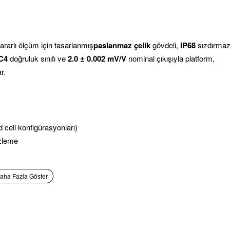
ararlı ölçüm için tasarlanmış
paslanmaz çelik
gövdeli,
IP68
sızdırma
C4
doğruluk sınıfı ve
2.0 ± 0.002 mV/V
nominal çıkışıyla platform,
r.
d cell konfigürasyonları)
izleme
ermetik sızdırmaz gövde
düstriyel tartımlara uygun