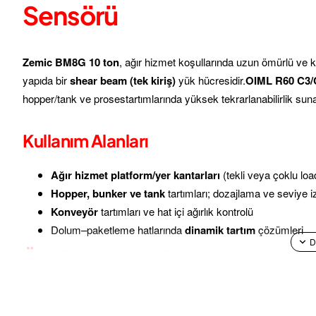
Sensörü
Zemic BM8G 10 ton
, ağır hizmet koşullarında uzun ömürlü ve k
yapıda bir
shear beam (tek kiriş)
yük hücresidir.
OIML R60 C3/
hopper/tank ve prosestartımlarında yüksek tekrarlanabilirlik suna
Kullanım Alanları
Ağır hizmet platform/yer kantarları
(tekli veya çoklu loa
Hopper, bunker ve tank
tartımları; dozajlama ve seviye 
Konveyör
tartımları ve hat içi ağırlık kontrolü
Dolum–paketleme hatlarında
dinamik tartım
çözümleri
Öne Çıkan Avantajlar
Paslanmaz çelik + IP68:
korozyon ve yıkamaya uygun, h
Yüksek doğruluk:
OIML
C3/C4
standardı ile ticari ve en