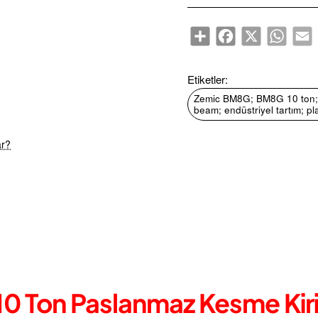
Share
Facebook
X
WhatsA
E
Etiketler:
Zemic BM8G; BM8G 10 ton; 1
beam; endüstriyel tartım; pl
Ücretsiz Kargo
ar?
0 Ton Paslanmaz Kesme Kir