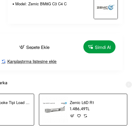
Model:
Zemic BM8G C3 C4 C
Sepete Ekle
Şimdi Al
Karşılaştırma listesine ekle
arka
Zemic H2F Spoke Tipi Load Cell – 3–5 Ton
Zemic L6D R1
1.486,49TL