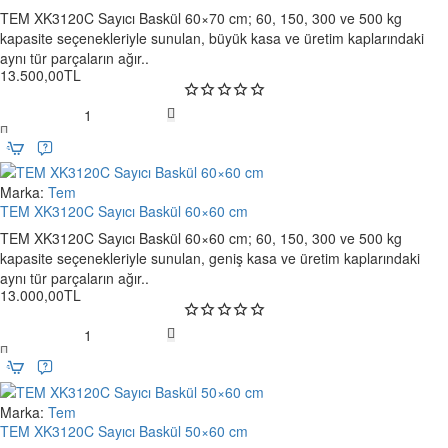
hat oluşturur; ağır olmayan içeriklerde yeterli sızdırmazlık sağlar.
Dijital
TEM XK3120C Sayıcı Baskül 60×70 cm; 60, 150, 300 ve 500 kg
El
Enerji tüketimi ne kadar?
kapasite seçenekleriyle sunulan, büyük kasa ve üretim kaplarındaki
Kantarı
aynı tür parçaların ağır..
Cihaz yaklaşık
0,78 kW
güçle çalışır. Impulse prensibi sayesinde ısıtma
5/10
13.500,00TL
süreleri kısa olduğundan bekleme durumunda enerji tüketimi düşüktür.
g
Bakımda nelere dikkat etmeliyim?
TEM
Mühürleme platformunu kuru/temiz tutun. Teflon yırtıldığında değiştirin;
XK3120C
aşınmış silikon kauçuğu yenileyin. Nemli ürünlerle temizlik yapmayın;
Sayıcı
orijinal sarf kullanın.
Baskül
Marka:
Tem
Yeni
60×70
TEM XK3120C Sayıcı Baskül 60×60 cm
Kutu içeriğinde neler bulunur?
Ücretsiz Kargo
cm
TEM XK3120C Sayıcı Baskül 60×60 cm; 60, 150, 300 ve 500 kg
Makine ile birlikte 2× yedek teflon bant, 2× yedek rezistans tel, güç
kapasite seçenekleriyle sunulan, geniş kasa ve üretim kaplarındaki
kablosu ve kısa kullanım kılavuzu verilir.
aynı tür parçaların ağır..
13.000,00TL
Garanti süresi nedir?
Lavion FS-800H
2 yıl garanti
kapsamındadır. Servis ve sarf malzeme
TEM
tedariği için bizimle iletişime geçebilirsiniz.
XK3120C
Sayıcı
Baskül
Marka:
Tem
Yeni
60×60
TEM XK3120C Sayıcı Baskül 50×60 cm
Ücretsiz Kargo
cm