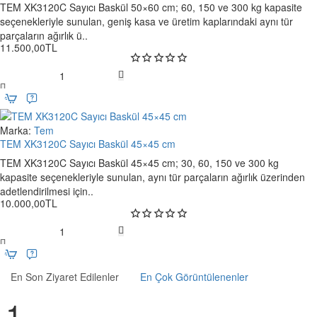
TEM XK3120C Sayıcı Baskül 50×60 cm; 60, 150 ve 300 kg kapasite
seçenekleriyle sunulan, geniş kasa ve üretim kaplarındaki aynı tür
parçaların ağırlık ü..
11.500,00TL
TEM
XK3120C
Sayıcı
Baskül
Marka:
Tem
Yeni
50×60
TEM XK3120C Sayıcı Baskül 45×45 cm
Ücretsiz Kargo
cm
TEM XK3120C Sayıcı Baskül 45×45 cm; 30, 60, 150 ve 300 kg
kapasite seçenekleriyle sunulan, aynı tür parçaların ağırlık üzerinden
adetlendirilmesi için..
10.000,00TL
TEM
XK3120C
Sayıcı
En Son Ziyaret Edilenler
En Çok Görüntülenenler
Baskül
45×45
cm