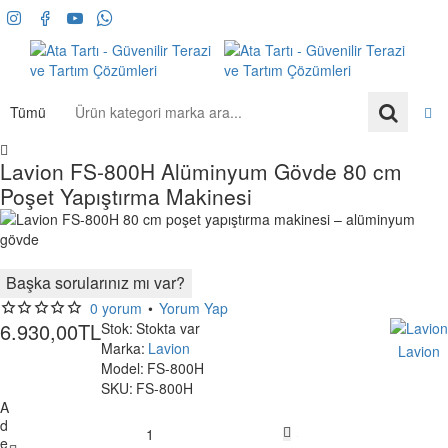
Tümü
Ürün
kategori
marka
h
Lavion FS-800H Alüminyum Gövde 80 cm
ara...
o
Poşet Yapıştırma Makinesi
m
e
🔥 Çok Satan
Başka sorularınız mı var?
Ücretsiz Kargo
0 yorum
•
Yorum Yap
6.930,00TL
Stok:
Stokta var
Marka:
Lavion
Lavion
Model:
FS-800H
SKU:
FS-800H
A
d
Sepete Ekle
e