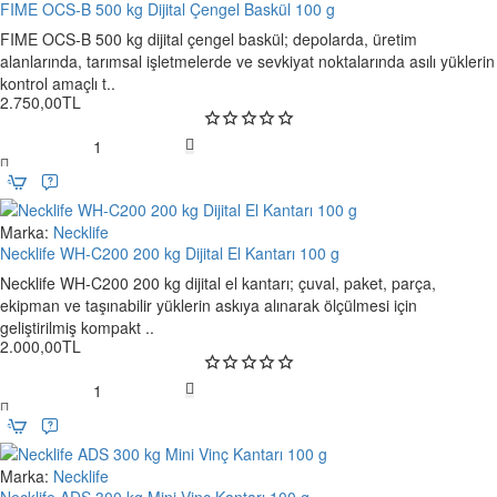
FIME OCS-B 500 kg Dijital Çengel Baskül 100 g
Sıcaklı
FIME OCS-B 500 kg dijital çengel baskül; depolarda, üretim
k /
alanlarında, tarımsal işletmelerde ve sevkiyat noktalarında asılı yüklerin
8 seviye
(film tipine göre ayarlanabilir)
Zaman
kontrol amaçlı t..
Ayarı
2.750,00TL
Uygun
PE, PP, PVC; bileşik ve alüminyum plastik laminasyonlu
FIME
Malze
poşetler
OCS-
meler
B
500
Dış
Marka:
Necklife
Yeni
kg
Ölçüle
Necklife WH-C200 200 kg Dijital El Kantarı 100 g
Dijital
r
107 × 19 × 30 cm
Necklife WH-C200 200 kg dijital el kantarı; çuval, paket, parça,
Çengel
(G×D×
ekipman ve taşınabilir yüklerin askıya alınarak ölçülmesi için
Baskül
Y)
geliştirilmiş kompakt ..
100
2.000,00TL
Kutu
Makine,
2× yedek teflon bant
,
2× yedek rezistans tel
,
g
İçeriği
güç kablosu, kısa kullanım kılavuzu
Necklife
Garant
WH-
2 yıl
i
C200
200
Marka:
Necklife
Yeni
Mühürleme yüzeyini kuru ve temiz tutunuz; teflon
kg
Necklife ADS 300 kg Mini Vinç Kantarı 100 g