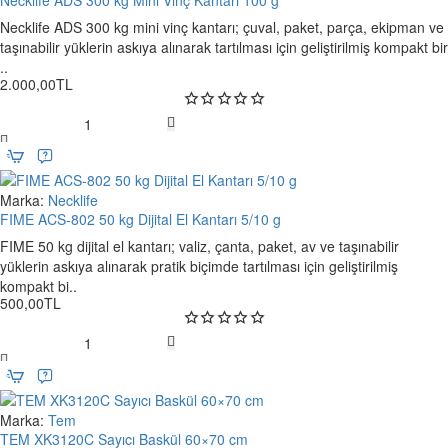
Not
yırtıldığında değiştiriniz. Aşınmış silikon kauçuğu
Dijital
yenileyiniz. Net ağırlık bilgisi için
proje bazlı doğrulama
.
Necklife ADS 300 kg mini vinç kantarı; çuval, paket, parça, ekipman ve
El
taşınabilir yüklerin askıya alınarak tartılması için geliştirilmiş kompakt bir
Kantarı
..
100
Sıkça Sorulan Sorular (FS-800H/80 cm)
2.000,00TL
g
Hangi film ve poşetlerle uyumludur?
Necklife
PE, PP, PVC başta olmak üzere bileşik ve alüminyum plastik
ADS
laminasyonlu poşetlerle çalışır. En iyi sonuç için film tipine uygun ısı
300
seviyesi seçilmelidir.
kg
Marka:
Necklife
Yeni
Mini
80 cm çene hangi durumlarda avantaj sağlar?
FIME ACS-802 50 kg Dijital El Kantarı 5/10 g
Vinç
FIME 50 kg dijital el kantarı; valiz, çanta, paket, av ve taşınabilir
Geniş ağızlı poşetlerin tek seferde kapatılmasını sağlar. Büyük hacimli
Kantarı
yüklerin askıya alınarak pratik biçimde tartılması için geliştirilmiş
ürünlerde işlem hızını artırır, hatayı azaltır ve kaynak hattını düz tutar.
100
kompakt bi..
g
Isı ayarını nasıl yapmalıyım?
500,00TL
Paneldeki 8 kademeden, film kalınlığı ve tipine göre kademeli
denemeler yaparak optimum noktayı bulun. Amaç, yanık izine yol
FIME
açmadan sızdırmaz bir kaynak hattıdır.
ACS-
802
3 mm kaynak genişliği hangi avantajı sağlar?
50
Marka:
Tem
Yeni
3 mm genişlik, hem dayanıklılık hem de estetik açısından dengeli bir
kg
TEM XK3120C Sayıcı Baskül 60×70 cm
Ücretsiz Kargo