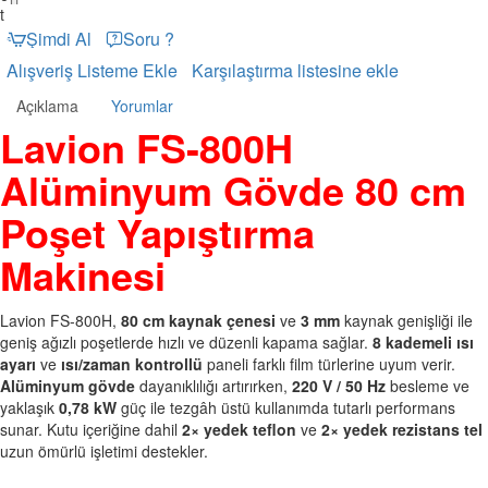
t
Şimdi Al
Soru ?
Alışveriş Listeme Ekle
Karşılaştırma listesine ekle
Açıklama
Yorumlar
Lavion FS-800H
Alüminyum Gövde 80 cm
Poşet Yapıştırma
Makinesi
Lavion FS-800H,
80 cm kaynak çenesi
ve
3 mm
kaynak genişliği ile
geniş ağızlı poşetlerde hızlı ve düzenli kapama sağlar.
8 kademeli ısı
ayarı
ve
ısı/zaman kontrollü
paneli farklı film türlerine uyum verir.
Alüminyum gövde
dayanıklılığı artırırken,
220 V / 50 Hz
besleme ve
yaklaşık
0,78 kW
güç ile tezgâh üstü kullanımda tutarlı performans
sunar. Kutu içeriğine dahil
2× yedek teflon
ve
2× yedek rezistans tel
uzun ömürlü işletimi destekler.