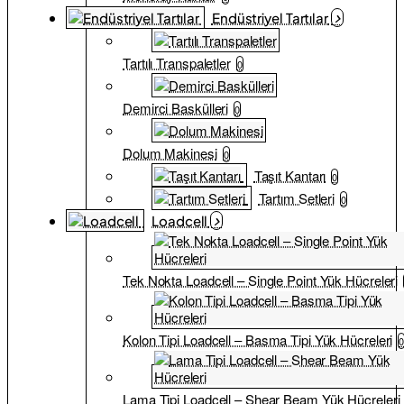
Endüstriyel Tartılar
Tartılı Transpaletler
0
Demirci Baskülleri
0
Dolum Makinesi
0
Taşıt Kantarı
0
Tartım Setleri
0
Loadcell
Tek Nokta Loadcell – Single Point Yük Hücreleri
Kolon Tipi Loadcell – Basma Tipi Yük Hücreleri
Lama Tipi Loadcell – Shear Beam Yük Hücreleri