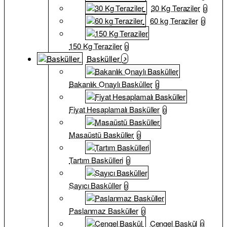
30 Kg Teraziler
0
60 kg Teraziler
0
150 Kg Teraziler
0
Basküller
Bakanlık Onaylı Basküller
0
Fiyat Hesaplamalı Basküller
0
Masaüstü Basküller
0
Tartım Baskülleri
0
Sayıcı Basküller
0
Paslanmaz Basküller
0
Çengel Baskül
0