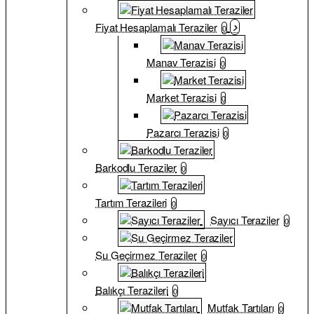
Fiyat Hesaplamalı Teraziler
0
Manav Terazisi
0
Market Terazisi
0
Pazarcı Terazisi
0
Barkodlu Teraziler
0
Tartım Terazileri
0
Sayıcı Teraziler
0
Su Geçirmez Teraziler
0
Balıkçı Terazileri
0
Mutfak Tartıları
0