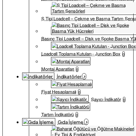
S Tipi Loadcell – Çekme ve Basma Tartım Sensö
Basınç Tipi Loadcell – Disk ve Spoke Basma Yük
Loadcell Toplama Kutuları - Junction Box
0
Montaj Aparatları
0
İndikatörler
Fiyat Hesaplamalı
0
Sayıcı İndikatör
0
Tartım İndikatörü
0
Gıda İşleme