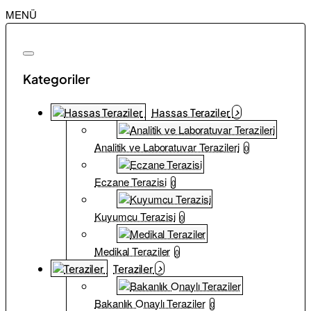
MENÜ
Kategoriler
Hassas Teraziler
Analitik ve Laboratuvar Terazileri
0
Eczane Terazisi
0
Kuyumcu Terazisi
0
Medikal Teraziler
0
Teraziler
Bakanlık Onaylı Teraziler
0