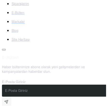
10/20 g veya 20/50 g kademeli taksimat ne demektir?
Siparişlerim
Baskül düşük ağırlıklarda ilk, yüksek ağırlıklarda ikinci
E-Bülten
taksimat değeriyle çalışır. Kesin geçiş noktası cihazın onaylı
yapılandırmasına ve tanımlama etiketine göre
Markalar
değerlendirilmelidir.
Blog
Site Haritası
60 kg ve 150 kg modellerden hangisi seçilmelidir?
Düzenli olarak tartılacak en ağır ürün dikkate alınmalıdır. 60 kg
sınırını aşmayan yüklerde 10/20 g, daha ağır koli, kasa ve
E-Bülten
çuvallarda 150 kg × 20/50 g model tercih edilebilir.
Haber bültenimize abone olarak yeni gelişmelerden ve
kampanyalardan haberdar olun.
Dikomsan MS-RAW M onaylı mıdır?
E-Posta Giriniz
Evet. Bu ürün sayfasındaki 60 kg × 10/20 g ve 150 kg × 20/50
g modeller M onaylıdır.