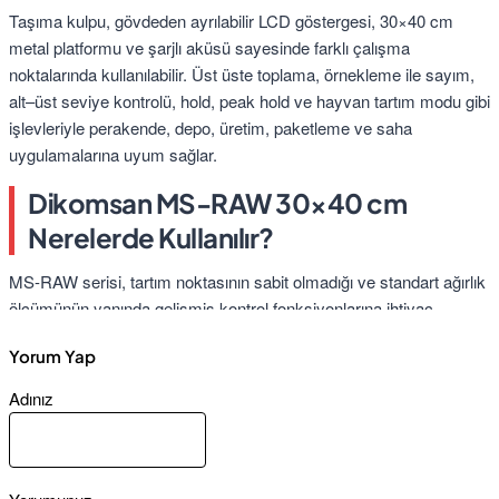
Taşıma kulpu, gövdeden ayrılabilir LCD göstergesi, 30×40 cm
metal platformu ve şarjlı aküsü sayesinde farklı çalışma
noktalarında kullanılabilir. Üst üste toplama, örnekleme ile sayım,
alt–üst seviye kontrolü, hold, peak hold ve hayvan tartım modu gibi
işlevleriyle perakende, depo, üretim, paketleme ve saha
uygulamalarına uyum sağlar.
Dikomsan MS-RAW 30×40 cm
Nerelerde Kullanılır?
MS-RAW serisi, tartım noktasının sabit olmadığı ve standart ağırlık
ölçümünün yanında gelişmiş kontrol fonksiyonlarına ihtiyaç
duyulan işletmeler için geliştirilmiştir. 30×40 cm platform; koli,
Yorum Yap
kasa, kutu, çuval, paket ve üretim kaplarının tartımına uygun bir
yüzey sunar.
Adınız
Ürün ağırlığına göre fiyat belirlenen ticari tartım işlemleri
Depo giriş ve çıkışlarında mobil ağırlık kontrolü
Paketleme hatlarında hedef ağırlık ve tolerans kontrolü