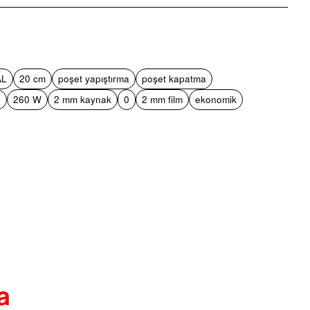
pp
mail
AL
20 cm
poşet yapıştırma
poşet kapatma
e
260 W
2 mm kaynak
0
2 mm film
ekonomik
a