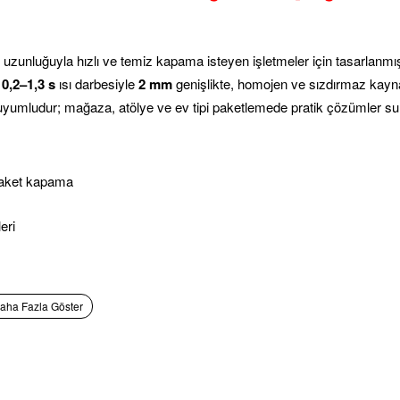
uzunluğuyla hızlı ve temiz kapama isteyen işletmeler için tasarlanmı
e
0,2–1,3 s
ısı darbesiyle
2 mm
genişlikte, homojen ve sızdırmaz kay
 uyumludur; mağaza, atölye ve ev tipi paketlemede pratik çözümler su
 paket kapama
eri