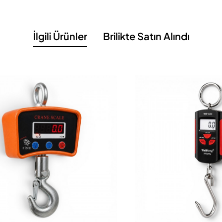
ür
 tel
İlgili Ürünler
Brilikte Satın Alındı
mojen kaynak oluşturur. Sık tekrar gerektiren paketleme senaryoların
li kullanımlarda performansın stabil kalmasına yardımcı olur. Tezgâh üstü
ik laminasyonlu
poşetleri kapatır. En iyi sonuç için kaynak bölgesini
i değişimi hızlıdır; kesintileri azaltır ve toplam sahip olma maliyetini