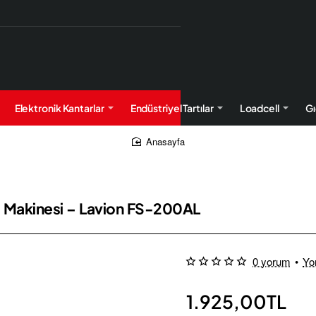
Elektronik Kantarlar
Endüstriyel Tartılar
Loadcell
Gı
home
 Makinesi – Lavion FS-200AL
0 yorum
•
Yo
1.925,00TL