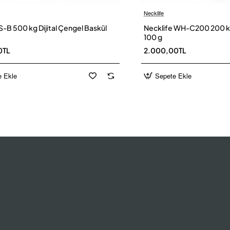
ünü uzatır.
Necklife
Yeni
tablosuna bakınız; veriler üretici broşürüne dayanmaktadır.
-B 500 kg Dijital Çengel Baskül
Necklife WH-C200 200 kg D
100 g
FS-AL Serisi)
0TL
2.000,00TL
e Ekle
Sepete Ekle
zı kapatma
 dağılımı)