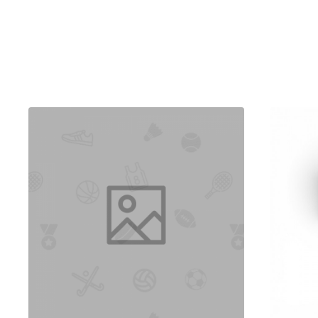
Alüminyum gövde:
sağlamlık, ısı dağılımı ve uzun öm
Kutu içeriği:
2× yedek teflon bant + 2× yedek rezistans
220 V / 50 Hz
şebeke ile hızlı kurulum ve kullanım
Hızlı ve Tekrarlanabilir Kapama
Impulse teknolojisi, kısa
0,2–1,3 s
ısı darbesi ile her baskıda ho
süreklilik ve standart kalite sağlar.
Alüminyum Gövde ile Dayanıklılık
Alüminyum yapı, rijitlik ve ısı dağılımını iyileştirerek uzun süre
kullanımda sağlam tutuş ve düşük bakım ihtiyacı sunar.
Geniş Malzeme Uyumluluğu
PE, PP, OPP
ve çok katmanlı/bileşik filmler ile
alüminyum plast
temiz ve kuru olmasına dikkat edilmelidir.
Kolay Bakım, Düşük İşletim Maliyeti
Kutuya dahil
2× teflon bant
ve
2× rezistans tel
ile sarf malzemes