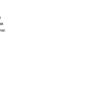
ş
nak
nar.