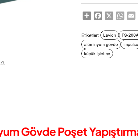
Share
Facebook
X
WhatsA
E
Etiketler:
Lavion
FS-200
alüminyum gövde
impuls
küçük işletme
ar?
yum Gövde Poşet Yapıştırm