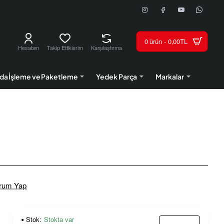
0 ürün - 0,00TL
Hesabım
Takip Ettiklerim
Karşılaştırma
da İşleme ve Paketleme
Yedek Parça
Markalar
rum Yap
Stok:
Stokta var