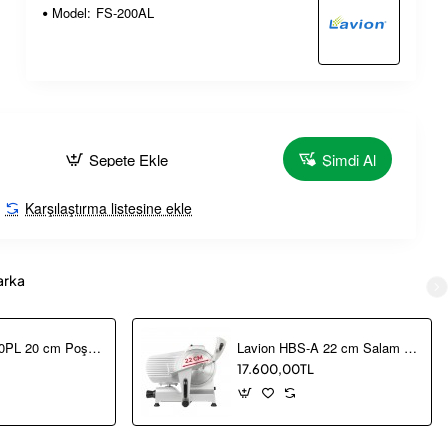
Model:
FS-200AL
Sepete Ekle
Şimdi Al
Karşılaştırma listesine ekle
arka
Lavion FS-200PL 20 cm Poşet Kapatma Makinası
Lavion HBS-A 22 cm Salam Kaşar Dilimleme Makinesi
17.600,00TL