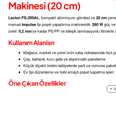
Makinesi (20 cm)
Lavion FS-200AL
, kompakt alüminyum gövdesi ve
20 cm
çene 
manuel
impulse
tip poşet yapıştırma makinesidir.
260 W
güç v
üretir.
0,2 mm
’ye kadar PE/PP ve bileşik laminasyonlu filmlerle
Kullanım Alanları
Mağaza, market ve yerel ürün satış noktalarında hızlı
Çay, baharat, kuru gıda ve atıştırmalık paketleme
Küçük ölçekli üretim/atölyelerde parti ve numune paketl
Ev tipi düzenleme ve hobi amaçlı poşet kapatma işleri
Öne Çıkan Özellikler
20 cm çene
ile yaygın poşet ebatlarında seri kapama
2 mm
kaynak genişliği; net ve dayanıklı sızdırmazlık
0,2–1,3 s
impulse süresi; hızlı çevrim ve verimlilik
0,2 mm
’ye kadar film kalınlığı desteği (toplam)