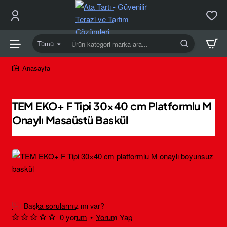
Tümü
Ürün
kategori
marka
home
ara...
TEM EKO+ F Tipi 30×40 cm Platformlu M
Onaylı Masaüstü Baskül
Ücretsiz Kargo
Başka sorularınız mı var?
0 yorum
•
Yorum Yap