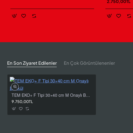
2.750,00TL
30 kg model; hafif paket, kap, tepsi, porsiyon ve küçük üretim
parçalarının tartımına yöneliktir.
10 g taksimatla
çalışır ve M
onaylıdır.
60 kg × 20 g TEM EKO+ F Tipi
60 kg model; orta ağırlıktaki kasa, koli, paket ve üretim
kaplarının tartımında kapasite ile ölçüm adımı arasında dengeli
bir seçenek sunar.
20 g taksimata
sahiptir ve M onaylıdır.
En Son Ziyaret Edilenler
En Çok Görüntülenenler
150 kg × 50 g TEM EKO+ F Tipi
150 kg model; daha ağır kasa, koli, çuval ve toplu ürünlerin
tartılması gereken işletmeler için uygundur.
50 g taksimatla
çalışır ve M onaylıdır. Tartılan ürünler düzenli olarak 60 kg
TEM EKO+ F Tipi 30×40 cm M Onaylı Baskül
sınırının altında kalıyorsa daha küçük taksimat sunan 60 kg
9.750,00TL
model değerlendirilmelidir.
Boyunsuz F Tipi Tasarımın Avantajı
F tipi yapıda gösterge, yükseltilmiş bir boyun yerine