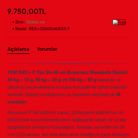
9.750,00TL
Stok:
Stokta var
Model:
BEK+C030X040XXX-F
Açıklama
Yorumlar
TEM EKO+ F Tipi 30×40 cm Boyunsuz Masaüstü Baskül
;
30 kg × 10 g, 60 kg × 20 g ve 150 kg × 50 g
kapasite ve
taksimat seçenekleriyle sunulan kompakt bir tartım baskülü
serisidir. Satışa sunduğumuz üç kapasite seçeneği de
M
onaylıdır
.
Boyunsuz F tipi platform yapısı, göstergenin platformun ön
bölümünde konumlandırılmasını sağlayarak alçak raf ve dar
tezgâhlarda yerleşimi kolaylaştırır. Arkadan aydınlatmalı 28
mm LCD ekranı, üst üste dara alma özelliği ve şarjlı aküsüyle