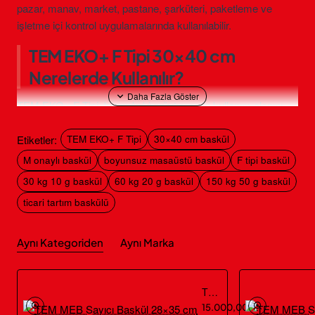
pazar, manav, market, pastane, şarküteri, paketleme ve
işletme içi kontrol uygulamalarında kullanılabilir.
TEM EKO+ F Tipi 30×40 cm
Nerelerde Kullanılır?
TEM EKO+ F Tipi, boyunlu bir göstergenin kullanım alanını
daralttığı tezgâh ve çalışma masaları için geliştirilmiştir. 30×40
cm platform; kasa, kap, tepsi, paket, kutu ve küçük-orta boy
Etiketler:
TEM EKO+ F Tipi
30×40 cm baskül
çuvalların dengeli biçimde tartılmasına yardımcı olur.
M onaylı baskül
boyunsuz masaüstü baskül
F tipi baskül
Pazar tezgâhları ve sebze-meyve satış noktaları
30 kg 10 g baskül
60 kg 20 g baskül
150 kg 50 g baskül
Manav, market ve şarküteri reyonları
ticari tartım baskülü
Pastane, fırın ve paket servis hazırlık alanları
Depo ve arka oda ürün kabul tartımları
Aynı Kategoriden
Aynı Marka
Küçük üretim, porsiyonlama ve paketleme işlemleri
Alçak raf ve dolapların bulunduğu tezgâh üstü tartım noktaları
TEM MEB Sayıcı Baskül 28×35 cm
TEM EKO+ F Tipi Baskülün Öne
15.000,00TL