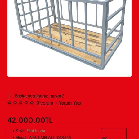
Ücretsiz Kargo
Başka sorularınız mı var?
0 yorum
•
Yorum Yap
42.000,00TL
Stok:
Stokta var
Model:
ATA-EMR-AH-100X240