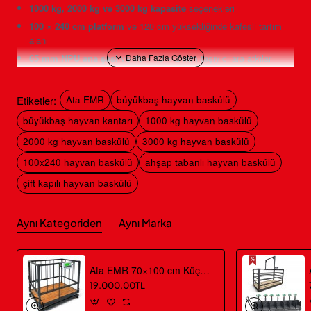
1000 kg, 2000 kg ve 3000 kg kapasite
seçenekleri
100 × 240 cm platform
ve 120 cm yüksekliğinde kafesli tartım
alanı
65 mm NPU ana şasi
ve 40 × 40 × 2 mm taşıyıcı ara atkılar
1. sınıf 20 × 50 mm kaymaz çam rabıta
taban, çift kapı ve
güvenlik kilitleri
Etiketler:
Ata EMR
büyükbaş hayvan baskülü
Dört çelik alaşımlı loadcell, dijital gösterge ve akülü-elektrikli
büyükbaş hayvan kantarı
1000 kg hayvan baskülü
kullanım
2000 kg hayvan baskülü
3000 kg hayvan baskülü
Teknik Özellikler: Ata EMR
100x240 hayvan baskülü
ahşap tabanlı hayvan baskülü
100×240 cm Büyükbaş Hayvan
çift kapılı hayvan baskülü
Baskülü
Aynı Kategoriden
Aynı Marka
100×240 cm Ahşap Tabanlı Model Teknik Bilgileri
Ata EMR 70×100 cm Küçükbaş Hayvan Baskülü 150-300 kg
1000 kg / 2000 kg / 3000 kg
Kapasite
19.000,00TL