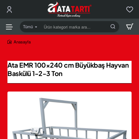
Tümü
Ürün
kategori
marka
home
ara...
Ata EMR 100×240 cm Büyükbaş Hayvan
Baskülü 1-2-3 Ton