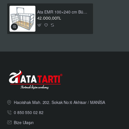
Hayvancılık tesisleri ile mezbahalarda sevk veya işlem öncesi
kontrol tartımı
Ata EMR 100×240 cm Büyükbaş Hayvan Baskülü 1-2-3 Ton
42.000,00TL
Hayvan pazarları ve benzeri sahalarda uygunluk şartları
doğrulanmış tartım uygulamaları
Yasal kullanım notu:
Tartım sonucu ağırlık üzerinden ticari
bedel belirlemek için kullanılacaksa cihazın M onayı ve yasal
metroloji uygunluğu sipariş öncesinde ayrıca doğrulanmalıdır.
Uygunluğu doğrulanmamış cihaz alım-satım bedelinin
belirlenmesinde kullanılmamalıdır.
1 Ton, 2 Ton ve 3 Ton Kapasite
Seçimi
Ata EMR 100×240 cm model
1 ton (1000 kg)
,
2 ton (2000
kg)
ve
3 ton (3000 kg)
kapasite seçenekleriyle hazırlanır.
Hacıishak Mah. 202. Sokak No:6 Akhisar / MANİSA
Doğru kapasite belirlenirken sürüdeki en ağır hayvanın
0 850 550 02 82
mevcut canlı ağırlığı, beklenen ağırlık artışı ve işletmenin
tartım rutini birlikte değerlendirilmelidir. Platform geometrisi ve
Bize Ulaşın
mekanik yapı korunurken seçilen kapasite, cihazın